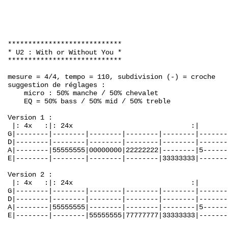
****************************

* U2 : With or Without You *

****************************

mesure = 4/4, tempo = 110, subdivision (-) = croche

suggestion de réglages :

    micro : 50% manche / 50% chevalet

    EQ = 50% bass / 50% mid / 50% treble

Version 1 :

 |: 4x   :|: 24x                             :|       
G|--------|--------|--------|--------|--------|-------
D|--------|--------|--------|--------|--------|-------
A|--------|55555555|00000000|22222222|--------|5------
E|--------|--------|--------|--------|33333333|-------
Version 2 :

 |: 4x   :|: 24x                             :|       
G|--------|--------|--------|--------|--------|-------
D|--------|--------|--------|--------|--------|-------
A|--------|55555555|--------|--------|--------|5------
E|--------|--------|55555555|77777777|33333333|-------