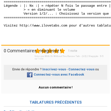
======================================================
Légende : |: Nx :| = répéter N fois le passage entre |:
          > = en diminuant le volume

          Version 1/2/... : Choisissez la version que 
======================================================
Visitez http://www.ilovetabs.com pour d'autres tablatu
1
2
3
4
5
0 Commentaires : réagissez !
1 note
Notes pour
With Or Without You Basse Tab - (U2) | Slappyto
:
5
/
5
sur
1
note
Envie de répondre ?
Inscrivez-vous
-
Connectez-vous
ou
Connectez-vous avec Facebook
Aucun commentaire !
TABLATURES PRÉCÉDENTES