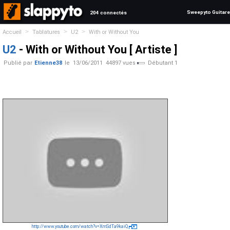
Sweepyto Guitare
204 connectés
>
>
>
Accueil
Tablatures
U2
With or Without You
U2
- With or Without You [ Artiste ]
Publié par
Etienne38
le
13/06/2011
44897 vues
Débutant 1
http://www.youtube.com/watch?v=XmSdTa9kaiQ