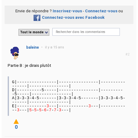
Envie de répondre ?
Inscrivez-vous
-
Connectez-vous
ou
Connectez-vous avec Facebook
Tout le monde
baleine
•
il y a 15 ans
#2
Partie B : je dirais plutôt
G|----------------|----------------|----------
------|----------------|
D|----------5-----|----------------|---------
-5-----|----------------|
A|3-3-3-4-5-------|3-3-3-4-5-------|3-3-3-4-5-
------|----------------|
E|------------
3
---|------------
3
---|----------
--
3
---|
5
-
5
-
5
-
6
-
7
-
7
-
3
---|
0