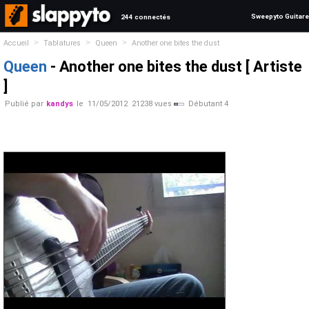
Sweepyto Guitare
244 connectés
>
>
>
Accueil
Tablatures
Queen
Another one bites the dust
Queen
- Another one bites the dust [ Artiste
]
Publié par
kandys
le
11/05/2012
21238 vues
Débutant 4