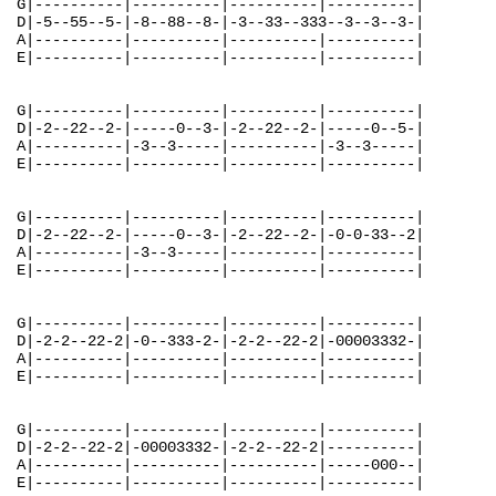
G|----------|----------|----------|----------|

D|-5--55--5-|-8--88--8-|-3--33--333--3--3--3-|

A|----------|----------|----------|----------|

E|----------|----------|----------|----------|

G|----------|----------|----------|----------|

D|-2--22--2-|-----0--3-|-2--22--2-|-----0--5-|

A|----------|-3--3-----|----------|-3--3-----|

E|----------|----------|----------|----------|

G|----------|----------|----------|----------|

D|-2--22--2-|-----0--3-|-2--22--2-|-0-0-33--2|

A|----------|-3--3-----|----------|----------|

E|----------|----------|----------|----------|

G|----------|----------|----------|----------|

D|-2-2--22-2|-0--333-2-|-2-2--22-2|-00003332-|

A|----------|----------|----------|----------|

E|----------|----------|----------|----------|

G|----------|----------|----------|----------|

D|-2-2--22-2|-00003332-|-2-2--22-2|----------|

A|----------|----------|----------|-----000--|

E|----------|----------|----------|----------|
