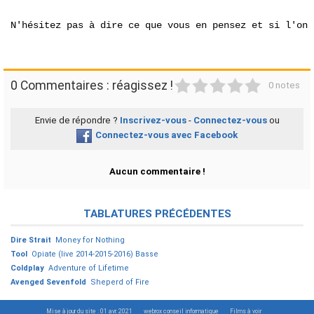
N'hésitez pas à dire ce que vous en pensez et si l'on 
1
2
3
4
5
0 Commentaires : réagissez !
0 notes
Envie de répondre ?
Inscrivez-vous
-
Connectez-vous
ou
Connectez-vous avec Facebook
Aucun commentaire !
TABLATURES PRÉCÉDENTES
Dire Strait
Money for Nothing
Tool
Opiate (live 2014-2015-2016) Basse
Coldplay
Adventure of Lifetime
Avenged Sevenfold
Sheperd of Fire
Mise à jour du site : 01 avr. 2021
webrox conseil informatique
Films à voir