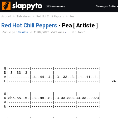
Sweepyto Guitare
263 connectés
>
>
>
Accueil
Tablatures
Red Hot Chili Peppers
Pea
Red Hot Chili Peppers
- Pea [ Artiste ]
Publié par
Basilou
le
11/02/2020
7522 vues
Débutant 1
G|----------|----------|----------|----------|

D|-3--33--3-|----------|----------|----------|

A|----------|-4--44--4-|-3--33--3-|-1--11--1-|

E|----------|----------|----------|----------|     x4

G|----------|----------|----------|----------|

D|3h5-55--5-|-8--88--8-|-3-33-333-33-33---023|

A|----------|----------|----------|----------|

E|----------|----------|----------|----------|
