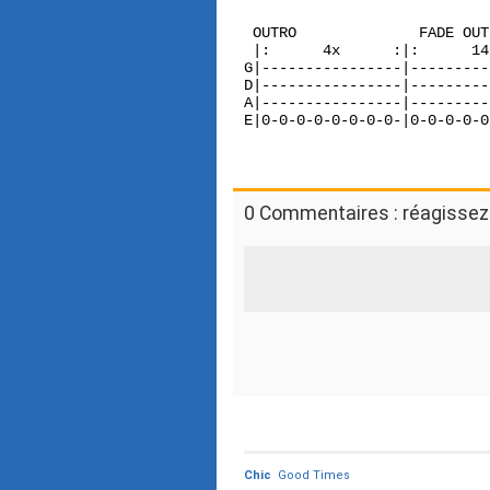
 OUTRO              FADE OUT
 |:      4x      :|:      14
G|----------------|---------
D|----------------|---------
A|----------------|---------
E|0-0-0-0-0-0-0-0-|0-0-0-0-0
0 Commentaires : réagissez 
Chic
Good Times