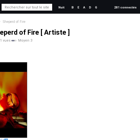
Nuit
B
E
A
D
G
281 connectés
>
Sheperd of Fire
eperd of Fire [ Artiste ]
1 vues
Moyen 3