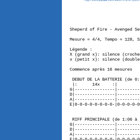
http://www.youtube.com/watch?v=bT8FEOJEF
Sheperd of Fire - Avenged Se
Mesure = 4/4, Tempo = 128, S
Légende :

X (grand x): silence (croche)
x (petit x): silence (double
Commence après 16 mesures

 DEBUT DE LA BATTERIE (de 0:
 |:      14x     :|

G|----------------|---------
D|----------------|---------
A|----------------|---------
E|0-0-0-0-0-0-0-0-|0-0-0-0-0
 RIFF PRINCIPALE (de 1:06 à 
G|----------------|---------
D|----------------|---------
A|----------------|---------
E|0-0-0-0-0-0-0-0-|0-0-0-0-0