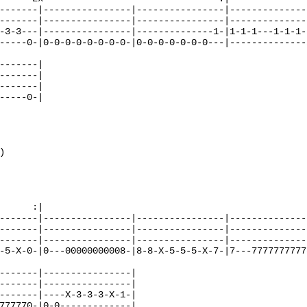
-------|----------------|----------------|---------------
-------|----------------|----------------|---------------
-3-3---|----------------|--------------1-|1-1-1---1-1-1--
-----0-|0-0-0-0-0-0-0-0-|0-0-0-0-0-0-0---|--------------5
-------|

-------|

-------|

-----0-|



      :|

-------|----------------|----------------|---------------
-------|----------------|----------------|---------------
-------|----------------|----------------|---------------
-5-X-0-|0---00000000008-|8-8-X-5-5-5-X-7-|7---77777777778
-------|----------------|

-------|----------------| 

-------|----X-3-3-3-X-1-|

777770-|0-0-------------|
