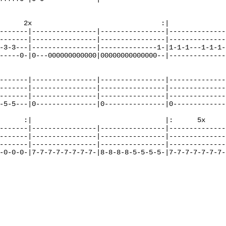
      2x                                :|

-------|----------------|----------------|---------------
-------|----------------|----------------|---------------
-3-3---|----------------|--------------1-|1-1-1---1-1-1--
-----0-|0---000000000000|00000000000000--|--------------5
-------|----------------|----------------|---------------
-------|----------------|----------------|---------------
-------|----------------|----------------|---------------
-5-5---|0---------------|0---------------|0--------------
      :|                                 |:      5x     
-------|----------------|----------------|---------------
-------|----------------|----------------|---------------
-------|----------------|----------------|---------------
-0-0-0-|7-7-7-7-7-7-7-7-|8-8-8-8-5-5-5-5-|7-7-7-7-7-7-7-7