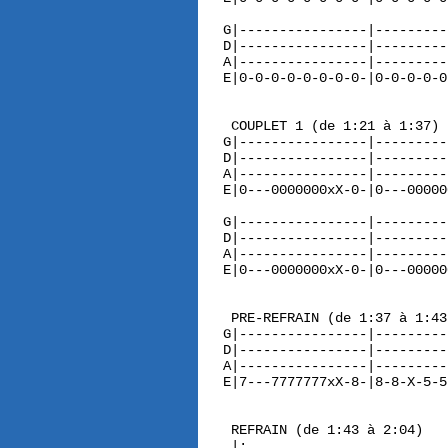
G|----------------|---------
D|----------------|---------
A|----------------|---------
E|0-0-0-0-0-0-0-0-|0-0-0-0-0
 COUPLET 1 (de 1:21 à 1:37)

G|----------------|---------
D|----------------|---------
A|----------------|---------
E|0---0000000xX-0-|0---00000
G|----------------|---------
D|----------------|---------
A|----------------|---------
E|0---0000000xX-0-|0---00000
 PRE-REFRAIN (de 1:37 à 1:43)
G|----------------|---------
D|----------------|---------
A|----------------|---------
E|7---7777777xX-8-|8-8-X-5-5
 REFRAIN (de 1:43 à 2:04)

 |:                         