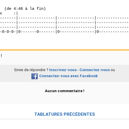
  (de 4:48 à la fin)

x     :|     

-------|----------------|----------------|---------------
-------|----------------|----------------|---------------
-------|----------------|----------------|---------------
-0-0-0-|0-------0-------|0---------------|0--------------
!
Envie de répondre ?
Inscrivez-vous
-
Connectez-vous
ou
Connectez-vous avec Facebook
Aucun commentaire !
TABLATURES PRÉCÉDENTES