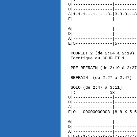
G|----------------|---------
D|----------------|---------
A|1-1-1---1-1-1-3-|3-3-3---3
E|----------------|---------
G|----------------|---------
D|----------------|---------
A|----------------|---------
E|5---------------|5--------
 COUPLET 2 (de 2:04 à 2:19)

 Identique au COUPLET 1

 PRE-REFRAIN (de 2:19 à 2:27)
 REFRAIN  (de 2:27 à 2:47)

 SOLO (de 2:47 à 3:11)

 |:              3x         
G|----------------|---------
D|----------------|---------
A|----------------|---------
E|0---00000000008-|8-8-X-5-5
G|----------------|---------
D|----------------|---------
A|----------------|---------
E|8-8-X-5-5-5-X-7-|7---77777