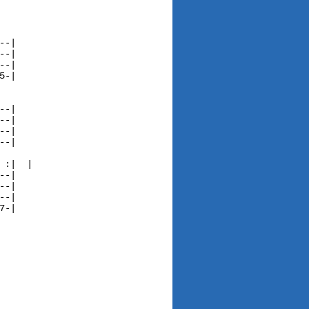
-|

-|

-|

-|

-|

-|

-|

-|

 :|  |                                                

-|

-|

-|

-|
