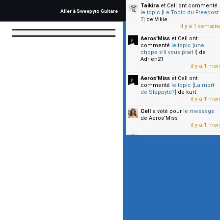
Taikira
et Cell
ont commenté
Aller à Sweepyto Guitare
le topic [Le Topic du Freepost
7]
de Vikie
il y a 1 semain
Aeros'Miss
et Cell
ont
commenté
le topic [une
chope s'il vous plait !]
de
Adrien21
il y a 1 moi
Aeros'Miss
et Cell
ont
commenté
le topic [La mort
de Slappyto?]
de kurt
il y a 1 moi
Cell
a voté pour
le message
de Aeros'Miss
il y a 1 moi
Cell
a voté pour
le message
de Malicia
il y a 1 moi
▼