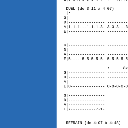
 DUEL (de 3:11 à 4:07)

 |:                         
G|----------------|---------
D|----------------|---------
A|1-1-1---1-1-1-3-|3-3-3---3
E|----------------|---------
G|----------------|---------
D|----------------|---------
A|----------------|---------
E|5-----5-5-5-5-5-|5-5-5-5-5
                  |:      8x
G|----------------|---------
D|----------------|---------
A|----------------|---------
E|0---------------|0-0-0-0-0
G|----------------|

D|----------------|

A|----------------|

E|7-----------7-1-|

 REFRAIN (de 4:07 à 4:48)
