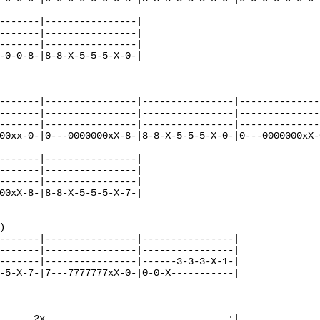
-------|----------------|

-------|----------------|

-------|----------------|

-0-0-8-|8-8-X-5-5-5-X-0-|

-------|----------------|----------------|---------------
-------|----------------|----------------|---------------
-------|----------------|----------------|---------------
00xx-0-|0---0000000xX-8-|8-8-X-5-5-5-X-0-|0---0000000xX-0
-------|----------------|

-------|----------------|

-------|----------------|

00xX-8-|8-8-X-5-5-5-X-7-|



-------|----------------|----------------|

-------|----------------|----------------|

-------|----------------|------3-3-3-X-1-|

-5-X-7-|7---7777777xX-0-|0-0-X-----------|

      2x                                :|
