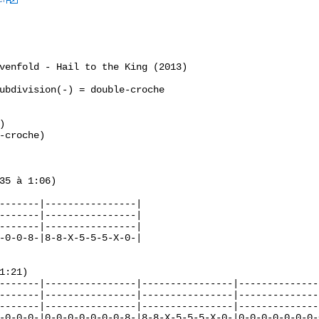
cI
venfold - Hail to the King (2013)

ubdivision(-) = double-croche



-croche)

35 à 1:06)

-------|----------------|

-------|----------------|

-------|----------------|

-0-0-8-|8-8-X-5-5-5-X-0-|

1:21)

-------|----------------|----------------|---------------
-------|----------------|----------------|---------------
-------|----------------|----------------|---------------
-0-0-0-|0-0-0-0-0-0-0-8-|8-8-X-5-5-5-X-0-|0-0-0-0-0-0-0-0