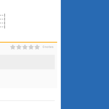
-|

-|

-|

-|

1
2
3
4
5
0 notes