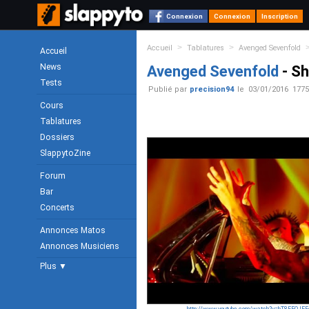
Connexion
Connexion
Inscription
>
>
Accueil
Tablatures
Avenged Sevenfold
Accueil
News
Avenged Sevenfold
- Sh
Tests
Publié par
precision94
le
03/01/2016
1775
Cours
Tablatures
Dossiers
SlappytoZine
Forum
Bar
Concerts
Annonces Matos
Annonces Musiciens
Plus ▼