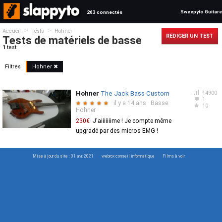
Sweepyto Guitare
263 connectés
>
>
Accueil
Tests
Hohner
RÉDIGER UN TEST
Tests de matériels de basse
1
test
Filtres
Hohner ✖
Hohner
The Jack Bass Custom
14900
1
·
il y a 14 ans
·
Basse
·
★
★
★
★
★
10
Hohner
230€
J'aiiiiiiime ! Je compte même
upgradé par des micros EMG !
Mise à jour du site : 01 avr. 2021
webrox conseil informatique
Films à voir