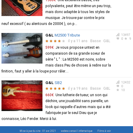
1300€
Une excellente basse, très
polyvalente, peut être même un peu trop,
mais donc adaptée à tous les styles de
musique. Je trouve par contre le prix
neuf excessif ( au alentours de 2000€ ), on p...
G&L
M2500 Tribute
13497
0
9
·
il y a 11 ans
·
Basse
·
G&L
★
★
★
★
★
599€
Je vous propose untest en
comparaison de sa grande soeur de
série " L " : La M2500 est noire, sobre
mais class.Peu de choses à redire sur la
finition, faut y aller à la loupe pour râler....
G&L
SB2
12432
0
·
il y a 19 ans
·
Basse
·
G&L
★
★
★
★
★
10
660€
Une lutherie de tueur, un son qui
déchire, une jouabilité sans pareille, un
look qui rappelle d'autres mais qui a été
fabriquée par le seul Dieu que je
connaisse, Léo Fender. Merci à lui.
Mise à jour du site : 01 avr. 2021
webrox conseil informatique
Films à voir