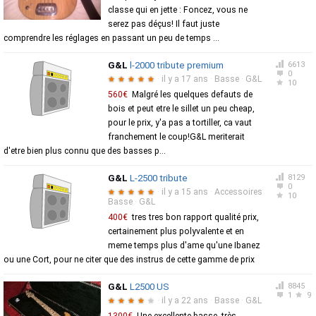
classe qui en jette : Foncez, vous ne
serez pas déçus! Il faut juste
comprendre les réglages en passant un peu de temps ...
G&L
l-2000 tribute premium
6613
0
·
il y a 17 ans
·
Basse
·
G&L
★
★
★
★
★
10
560€
Malgré les quelques defauts de
bois et peut etre le sillet un peu cheap,
pour le prix, y'a pas a tortiller, ca vaut
franchement le coup!G&L meriterait
d'etre bien plus connu que des basses p...
G&L
L-2500 tribute
8129
0
·
il y a 15 ans
·
Accessoires
★
★
★
★
★
10
Basse
·
G&L
400€
tres tres bon rapport qualité prix,
certainement plus polyvalente et en
meme temps plus d'ame qu'une Ibanez
ou une Cort, pour ne citer que des instrus de cette gamme de prix
G&L
L2500 US
8845
1
9
·
il y a 22 ans
·
Basse
·
G&L
★
★
★
★
★