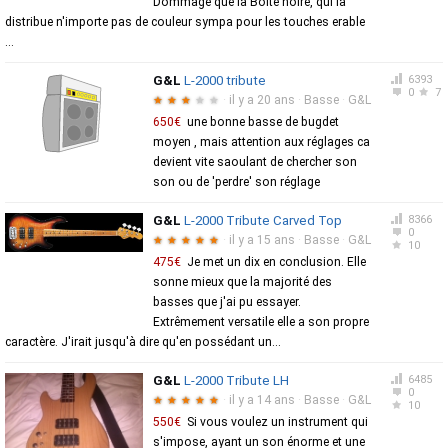
Dommage que la Boite noire, qui la
distribue n'importe pas de couleur sympa pour les touches erable
...
G&L
L-2000 tribute
6393
0
7
·
il y a 20 ans
·
Basse
·
G&L
★
★
★
★
★
650€
une bonne basse de bugdet
moyen , mais attention aux réglages ca
devient vite saoulant de chercher son
son ou de 'perdre' son réglage
G&L
L-2000 Tribute Carved Top
8366
0
·
il y a 15 ans
·
Basse
·
G&L
★
★
★
★
★
10
475€
Je met un dix en conclusion. Elle
sonne mieux que la majorité des
basses que j'ai pu essayer.
Extrêmement versatile elle a son propre
caractère. J'irait jusqu'à dire qu'en possédant un...
G&L
L-2000 Tribute LH
6485
0
·
il y a 14 ans
·
Basse
·
G&L
★
★
★
★
★
10
550€
Si vous voulez un instrument qui
s'impose, ayant un son énorme et une