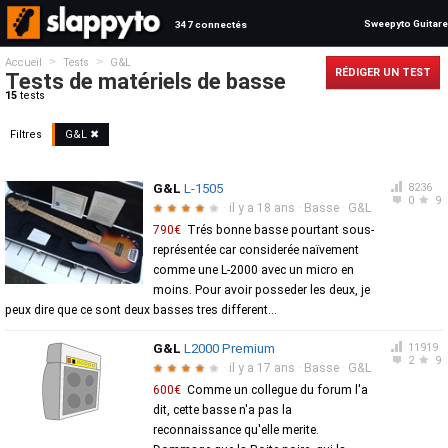
Sweepyto Guitare
347 connectés
>
>
Accueil
Tests
G&L
RÉDIGER UN TEST
Tests de matériels de basse
15
tests
Filtres
G&L ✖
G&L
L-1505
8236
0
9
·
il y a 18 ans
·
Basse
·
G&L
★
★
★
★
★
790€
Trés bonne basse pourtant sous-
représentée car considerée naïvement
comme une L-2000 avec un micro en
moins. Pour avoir posseder les deux, je
peux dire que ce sont deux basses tres different...
G&L
L2000 Premium
11919
2
9
·
il y a 17 ans
·
Basse
·
G&L
★
★
★
★
★
600€
Comme un collegue du forum l'a
dit, cette basse n'a pas la
reconnaissance qu'elle merite.