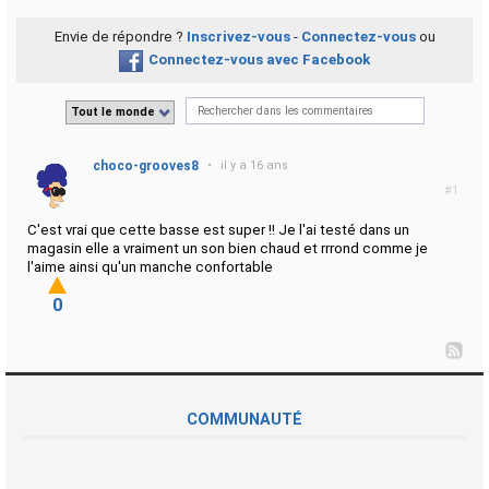
Envie de répondre ?
Inscrivez-vous
-
Connectez-vous
ou
Connectez-vous avec Facebook
Tout le monde
choco-grooves8
•
il y a 16 ans
#1
C'est vrai que cette basse est super !! Je l'ai testé dans un
magasin elle a vraiment un son bien chaud et rrrond comme je
l'aime ainsi qu'un manche confortable
0
COMMUNAUTÉ