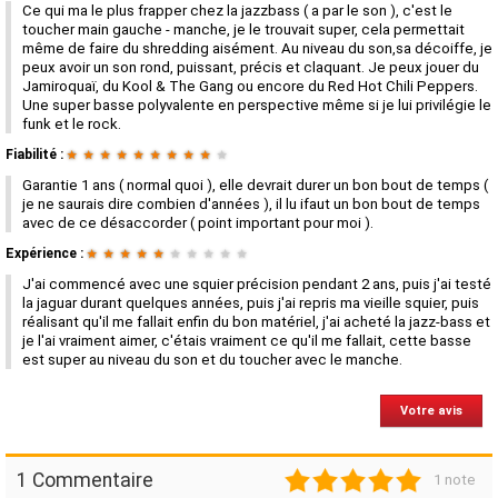
Ce qui ma le plus frapper chez la jazzbass ( a par le son ), c'est le
toucher main gauche - manche, je le trouvait super, cela permettait
même de faire du shredding aisément. Au niveau du son,sa décoiffe, je
peux avoir un son rond, puissant, précis et claquant. Je peux jouer du
Jamiroquaï, du Kool & The Gang ou encore du Red Hot Chili Peppers.
Une super basse polyvalente en perspective même si je lui privilégie le
funk et le rock.
Fiabilité :
★
★
★
★
★
★
★
★
★
★
Garantie 1 ans ( normal quoi ), elle devrait durer un bon bout de temps (
je ne saurais dire combien d'années ), il lu ifaut un bon bout de temps
avec de ce désaccorder ( point important pour moi ).
Expérience :
★
★
★
★
★
★
★
★
★
★
J'ai commencé avec une squier précision pendant 2 ans, puis j'ai testé
la jaguar durant quelques années, puis j'ai repris ma vieille squier, puis
réalisant qu'il me fallait enfin du bon matériel, j'ai acheté la jazz-bass et
je l'ai vraiment aimer, c'étais vraiment ce qu'il me fallait, cette basse
est super au niveau du son et du toucher avec le manche.
Votre avis
1
2
3
4
5
1 Commentaire
1 note