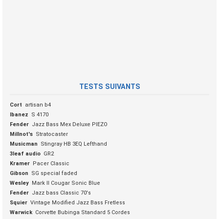
TESTS SUIVANTS
Cort
artisan b4
Ibanez
S 4170
Fender
Jazz Bass Mex Deluxe PIEZO
Millnot's
Stratocaster
Musicman
Stingray HB 3EQ Lefthand
3leaf audio
GR2
Kramer
Pacer Classic
Gibson
SG special faded
Wesley
Mark II Cougar Sonic Blue
Fender
Jazz bass Classic 70's
Squier
Vintage Modified Jazz Bass Fretless
Warwick
Corvette Bubinga Standard 5 Cordes