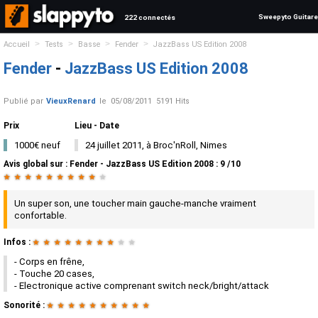
Sweepyto Guitare
222 connectés
>
>
>
>
Accueil
Tests
Basse
Fender
JazzBass US Edition 2008
Fender
-
JazzBass US Edition 2008
Publié par
VieuxRenard
le
05/08/2011
5191 Hits
Prix
Lieu - Date
1000€ neuf
24 juillet 2011, à Broc'nRoll, Nimes
Avis global
sur :
Fender - JazzBass US Edition 2008
:
9
/
10
★
★
★
★
★
★
★
★
★
★
Un super son, une toucher main gauche-manche vraiment
confortable.
Infos :
★
★
★
★
★
★
★
★
★
★
- Corps en frêne,
- Touche 20 cases,
- Electronique active comprenant switch neck/bright/attack
Sonorité :
★
★
★
★
★
★
★
★
★
★