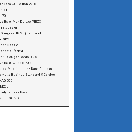
zzBass US Edition 2008
an b4
4170
zz Bass Mex Deluxe PIEZO
tratocaster
Stingray HB 3EQ Lefthand
o
GR2
cer Classic
 special faded
rk II Cougar Sonic Blue
zz bass Classic 70's
tage Modified Jazz Bass Fretless
orvette Bubinga Standard 5 Cordes
MAG 300
M200
rodyne Jazz Bass
Mag 300 EVO II