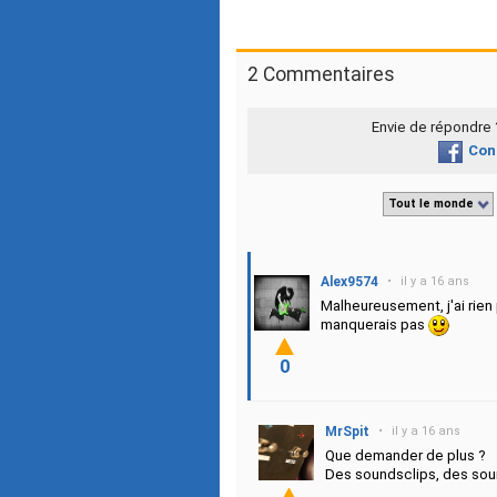
2 Commentaires
Envie de répondre
Con
Tout le monde
Alex9574
•
il y a 16 ans
Malheureusement, j'ai rien 
manquerais pas
0
MrSpit
•
il y a 16 ans
Que demander de plus ?
Des soundsclips, des soun