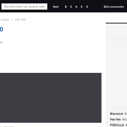
Nuit
B
E
A
D
G
202 connectés
>
Krueger
MB 500
0
ts
Warwick
R
Hartke
Ki
PEDULLA