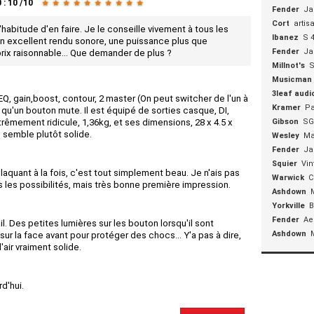
0
:
10
/
10
★
★
★
★
★
★
★
★
★
★
Fender
Ja
Cort
artis
habitude d'en faire. Je le conseille vivement à tous les
Ibanez
S 
n excellent rendu sonore, une puissance plus que
Fender
Ja
 prix raisonnable... Que demander de plus ?
Millnot's
S
Musicman
3leaf audi
Q, gain,boost, contour, 2 master (On peut switcher de l'un à
Kramer
Pa
si qu'un bouton mute. Il est équipé de sorties casque, DI,
trêmement ridicule, 1,36kg, et ses dimensions, 28 x 4.5 x
Gibson
SG
il semble plutôt solide.
Wesley
Ma
Fender
Ja
Squier
Vin
claquant à la fois, c'est tout simplement beau. Je n'ais pas
Warwick
C
 les possibilités, mais très bonne première impression.
Ashdown
Yorkville
B
Fender
Ae
. Des petites lumières sur les bouton lorsqu'il sont
Ashdown
r la face avant pour protéger des chocs... Y'a pas à dire,
'air vraiment solide.
rd'hui.