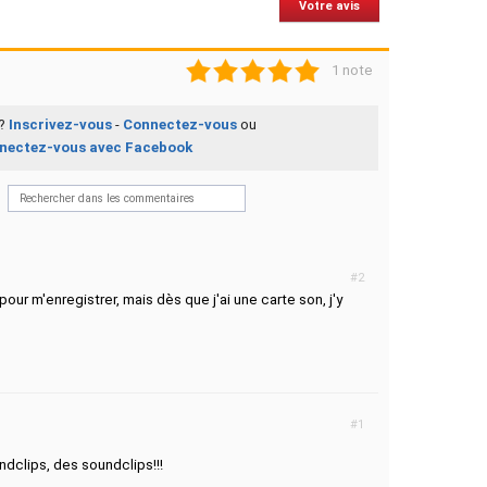
Votre avis
1
2
3
4
5
1 note
 ?
Inscrivez-vous
-
Connectez-vous
ou
nectez-vous avec Facebook
#2
pour m'enregistrer, mais dès que j'ai une carte son, j'y
#1
dclips, des soundclips!!!