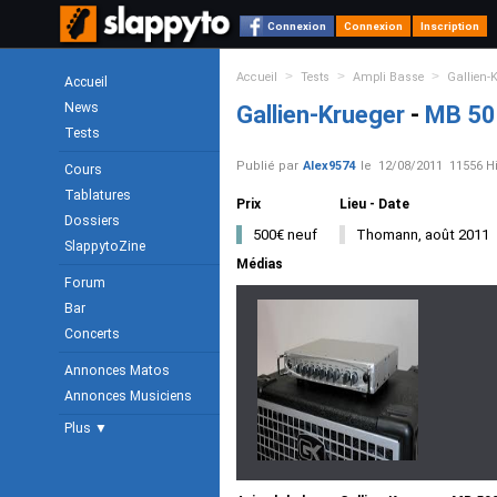
Connexion
Connexion
Inscription
>
>
>
Accueil
Tests
Ampli Basse
Gallien-
Accueil
News
Gallien-Krueger
-
MB 50
Tests
Publié par
Alex9574
le
12/08/2011
11556 Hi
Cours
Tablatures
Prix
Lieu - Date
Dossiers
500€ neuf
Thomann, août 2011
SlappytoZine
Médias
Forum
Bar
Concerts
Annonces Matos
Annonces Musiciens
Plus ▼