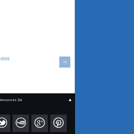
 400€
16
▲
Annonces Zik