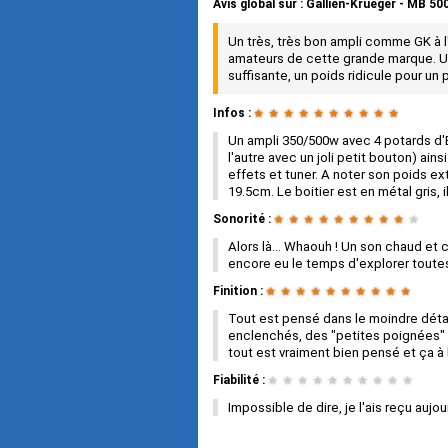
Avis global
sur :
Gallien-Krueger - MB 50
Un très, très bon ampli comme GK à l'
amateurs de cette grande marque. U
suffisante, un poids ridicule pour un
Infos :
★
★
★
★
★
★
★
★
★
★
Un ampli 350/500w avec 4 potards d'E
l'autre avec un joli petit bouton) ain
effets et tuner. A noter son poids ex
19.5cm. Le boitier est en métal gris, 
Sonorité :
★
★
★
★
★
★
★
★
★
★
Alors là... Whaouh ! Un son chaud et 
encore eu le temps d'explorer toutes
Finition :
★
★
★
★
★
★
★
★
★
★
Tout est pensé dans le moindre détail
enclenchés, des "petites poignées" su
tout est vraiment bien pensé et ça à l
Fiabilité :
★
★
★
★
★
★
★
★
★
★
Impossible de dire, je l'ais reçu aujou