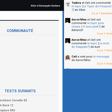
Taikira
et Cell
ont commenté
Aller à Sweepyto Guitare
le topic [Le Topic du Freepost
7]
de Vikie
il y a 1 semain
Aeros'Miss
et Cell
ont
commenté
le topic [une
chope s'il vous plait !]
de
Adrien21
COMMUNAUTÉ
il y a 1 moi
Aeros'Miss
et Cell
ont
commenté
le topic [La mort
de Slappyto?]
de kurt
il y a 1 moi
Cell
a voté pour
le message
de Aeros'Miss
il y a 1 moi
Cell
a voté pour
le message
de Malicia
il y a 1 moi
▼
TESTS SUIVANTS
ockbass Corvette $$
ck Back 12
Rapture RB5