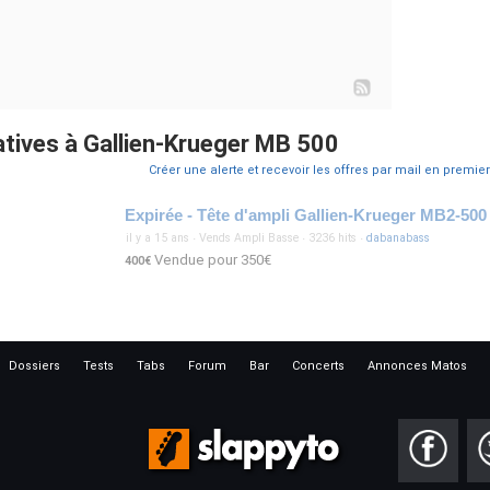
tives à Gallien-Krueger MB 500
Créer une alerte et recevoir les offres par mail en premier
Expirée - Tête d'ampli Gallien-Krueger MB2-500
il y a 15 ans
·
Vends Ampli Basse
·
3236 hits
·
dabanabass
Vendue pour 350€
400€
Dossiers
Tests
Tabs
Forum
Bar
Concerts
Annonces Matos