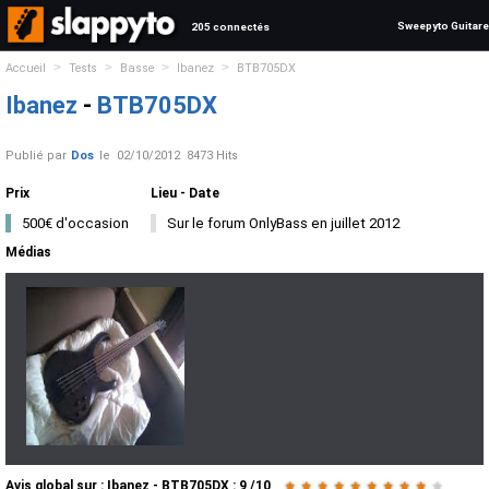
Sweepyto Guitare
205 connectés
>
>
>
>
Accueil
Tests
Basse
Ibanez
BTB705DX
Ibanez
-
BTB705DX
Publié par
Dos
le
02/10/2012
8473 Hits
Prix
Lieu - Date
500€ d'occasion
Sur le forum OnlyBass en juillet 2012
Médias
Avis global
sur :
Ibanez - BTB705DX
:
9
/
10
★
★
★
★
★
★
★
★
★
★