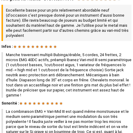
Excellente basse pour un prix relativement abordable neuf
(d'occasion c'est presque donné pour un instrument d'aussi bonne
facture). Elle ravira beaucoup de joueurs au budget limité et qui
souhaitent du matériel haut de gamme. Je l'utilise pour le metal mais
elle peut facilement partir sur d'autres chemins grâce au vari-mid très
polyvalent
Infos :
★
★
★
★
★
★
★
★
★
★
Manche traversant multipli Bubinga/érable, 5 cordes, 24 frettes, 2
micros EMG 40DC actifs, préampli Ibanez Vari-mid III semi paramétrique
(1 cut/boost basses, 1cut/boost aigus, 1 variateur de fréquences lo
mid -> high mid et 1 cut/boost de la fréquence choisie) Sortie jack
neutrik avec protection anti débranchement. Mécaniques à bain
d'huile. Diapason long de 35" et corps en frêne. Chevalets monorail. le
tout dans un accastillage noir et une finition gris mat du plus bel effet !
Inutile de préciser que sur papier, cet instrument est assez haut de
gamme !
Sonorité :
★
★
★
★
★
★
★
★
★
★
La combinaison EMG + Vari-Mid III est quand même monstrueuse et le
medium semi-paramétrique permet une modulation du son très
polyvalente ! Il faudra juste veiller à ne pas monter trop les micros
parce que le niveau de sortie du tout est limite indécent et on va vite
saturer sur le Si grave si on bourrinne de trop. Ce si est, quant à lui,