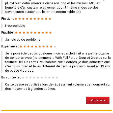
plutôt bien défini (merci le diapason long et les micros EMG) et
bénéficie d'un sustain relativement bon ! (même si des cordes
traversantes auraient pu le rendre interminable :D )
Finition :
★
★
★
★
★
★
★
★
★
★
Irréprochable
Fiabilité :
★
★
★
★
★
★
★
★
★
★
Jamais eu de problème
Expérience :
★
★
★
★
★
★
★
★
★
★
Je la possède depuis quelques mois et ai déjà fait une petite dizaine
de concerts avec (notamment le With Full Force, Dour et 2 dates sur la
tournée Hell On Earth) Peu habitué aux 5 cordes, je dois admettre que
c'est plus lourd et le jeu différent de ce que j'ai connu avant en 13 ans
de basse 4 cordes.
En contexte :
★
★
★
★
★
★
★
★
★
★
Cette basse est utilisée lors de répés à haut volume et en concert sur
des moyennes à grandes scènes.
Votre avis