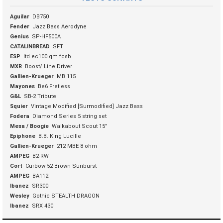
Aguilar
DB750
Fender
Jazz Bass Aerodyne
Genius
SP-HF500A
CATALINBREAD
SFT
ESP
ltd ec100 qm fcsb
MXR
Boost/ Line Driver
Gallien-Krueger
MB 115
Mayones
Be6 Fretless
G&L
SB-2 Tribute
Squier
Vintage Modified [Surmodified] Jazz Bass
Fodera
Diamond Series 5 string set
Mesa / Boogie
Walkabout Scout 15"
Epiphone
B.B. King Lucille
Gallien-Krueger
212 MBE 8 ohm
AMPEG
B2-RW
Cort
Curbow 52 Brown Sunburst
AMPEG
BA112
Ibanez
SR300
Wesley
Gothic STEALTH DRAGON
Ibanez
SRX 430