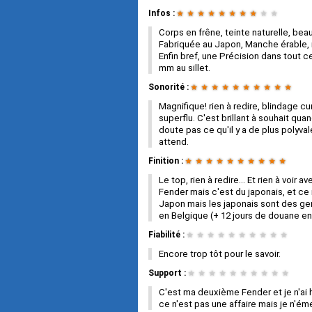
Infos :
★
★
★
★
★
★
★
★
★
★
Corps en frêne, teinte naturelle, bea
Fabriquée au Japon, Manche érable, 
Enfin bref, une Précision dans tout c
mm au sillet.
Sonorité :
★
★
★
★
★
★
★
★
★
★
Magnifique! rien à redire, blindage 
superflu. C'est brillant à souhait qu
doute pas ce qu'il y a de plus polyva
attend.
Finition :
★
★
★
★
★
★
★
★
★
★
Le top, rien à redire... Et rien à voir
Fender mais c'est du japonais, et ce
Japon mais les japonais sont des gens
en Belgique (+ 12 jours de douane en 
Fiabilité :
★
★
★
★
★
★
★
★
★
★
Encore trop tôt pour le savoir.
Support :
★
★
★
★
★
★
★
★
★
★
C'est ma deuxième Fender et je n'ai h
ce n'est pas une affaire mais je n'ém