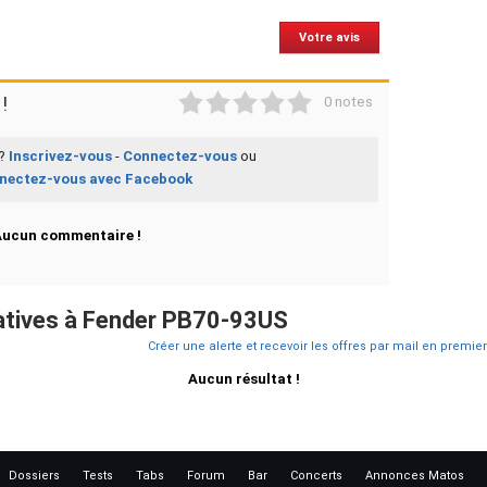
Votre avis
1
2
3
4
5
!
0 notes
 ?
Inscrivez-vous
-
Connectez-vous
ou
nectez-vous avec Facebook
Aucun commentaire !
atives à Fender PB70-93US
Créer une alerte et recevoir les offres par mail en premier
Aucun résultat !
Dossiers
Tests
Tabs
Forum
Bar
Concerts
Annonces Matos