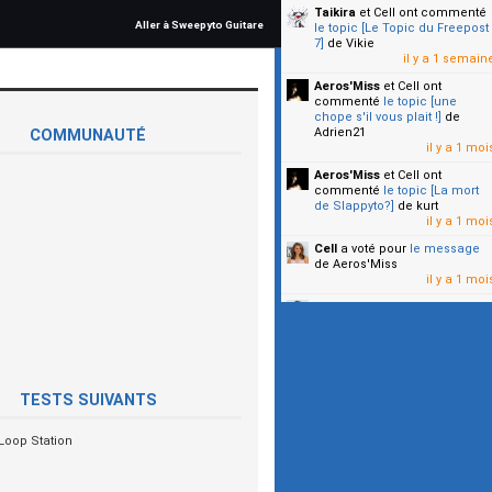
Taikira
et Cell
ont commenté
Aller à Sweepyto Guitare
le topic [Le Topic du Freepost
7]
de Vikie
il y a 1 semain
Aeros'Miss
et Cell
ont
commenté
le topic [une
chope s'il vous plait !]
de
Adrien21
COMMUNAUTÉ
il y a 1 moi
Aeros'Miss
et Cell
ont
commenté
le topic [La mort
de Slappyto?]
de kurt
il y a 1 moi
Cell
a voté pour
le message
de Aeros'Miss
il y a 1 moi
Cell
a voté pour
le message
de Malicia
il y a 1 moi
▼
TESTS SUIVANTS
Loop Station