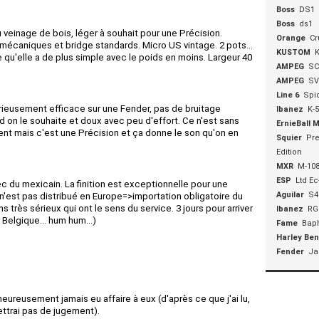
Boss
DS1
Boss
ds1
u veinage de bois, léger à souhait pour une Précision.
Orange
Cr
mécaniques et bridge standards. Micro US vintage. 2 pots...
KUSTOM
K
e qu'elle a de plus simple avec le poids en moins. Largeur 40
AMPEG
SC
AMPEG
SV
Line 6
Spi
curieusement efficace sur une Fender, pas de bruitage
Ibanez
K-5
and on le souhaite et doux avec peu d'effort. Ce n'est sans
ErnieBall 
lent mais c'est une Précision et ça donne le son qu'on en
Squier
Pre
Edition
MXR
M-10
ESP
Ltd Ec
 avec du mexicain. La finition est exceptionnelle pour une
Aguilar
S4
 n'est pas distribué en Europe=>importation obligatoire du
 très sérieux qui ont le sens du service. 3 jours pour arriver
Ibanez
RG
Belgique... hum hum...)
Fame
Bap
Harley Be
Fender
Ja
eureusement jamais eu affaire à eux (d'après ce que j'ai lu,
ettrai pas de jugement).