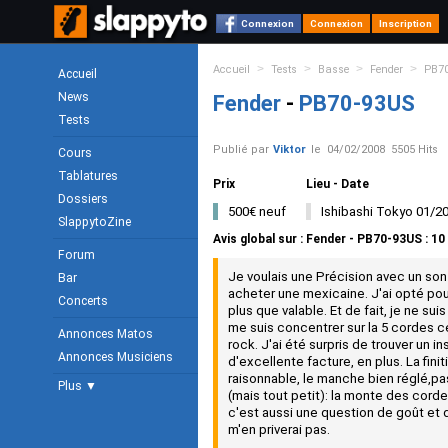
Connexion
Connexion
Inscription
>
>
>
>
Accueil
Tests
Basse
Fender
PB7
Accueil
News
Fender
-
PB70-93US
Tests
Publié par
Viktor
le
04/02/2008
5505 Hits
Cours
Tablatures
Prix
Lieu - Date
Dossiers
500€ neuf
Ishibashi Tokyo 01/2
SlappytoZine
Avis global
sur :
Fender - PB70-93US
:
10
Forum
Je voulais une Précision avec un so
Bar
acheter une mexicaine. J'ai opté pour
Concerts
plus que valable. Et de fait, je ne su
me suis concentrer sur la 5 cordes c
Annonces Matos
rock. J'ai été surpris de trouver un 
Annonces Musiciens
d'excellente facture, en plus. La finit
raisonnable, le manche bien réglé,pas
Plus ▼
(mais tout petit): la monte des cordes
c'est aussi une question de goût et d
m'en priverai pas.