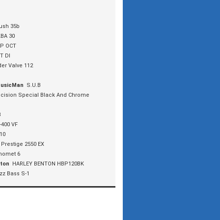
ush 35b
BA 30
P OCT
T DI
der Valve 112
MusicMan
S.U.B
cision Special Black And Chrome
8
-400 VF
10
 Prestige 2550 EX
homet 6
nton
HARLEY BENTON HBP120BK
zz Bass S-1