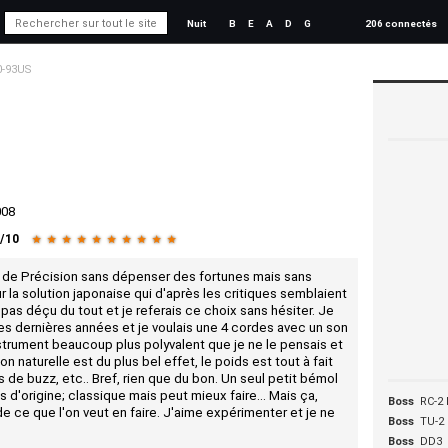
Nuit
B
E
A
D
G
206 connectés
0-93US
008
/
10
★
★
★
★
★
★
★
★
★
★
n de Précision sans dépenser des fortunes mais sans
 la solution japonaise qui d'après les critiques semblaient
is pas déçu du tout et je referais ce choix sans hésiter. Je
es dernières années et je voulais une 4 cordes avec un son
instrument beaucoup plus polyvalent que je ne le pensais et
ion naturelle est du plus bel effet, le poids est tout à fait
 de buzz, etc.. Bref, rien que du bon. Un seul petit bémol
 d'origine; classique mais peut mieux faire... Mais ça,
Boss
RC-2 
e ce que l'on veut en faire. J'aime expérimenter et je ne
Boss
TU-2
Boss
DD3