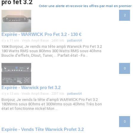
pro fet 3.2
Créer une alerte et recevoir les offres par mail en premier
2
Expirée - WARWICK Pro Fet 3.2 - 130 €
il y a 11 ans
·
Vends Ampli Basse
·
2400 hits
·
patbass64
Bonjour, Je vends ma tête ampli Warwick Pro Fet 3.2
130€
180 Watts RMS sous 8Ohms 300 Watts RMS sous 4Ohms
Boucle d'effets, DIout, Tuner, ... Parfait état - Fo...
0
Expirée - Warwick pro fet 3.2
il y a 13 ans
·
Vends Ampli Basse
·
2297 hits
·
patbass64
Bonjour, Je vends la tête d'ampli WARWICK Pro Fet 3.2
180Wrms sous 8Ohms et 300Wrms sous 4Ohms Très bon
état et fonctionne nickel Mon ...
0
Expirée - Vends Tête Warwick Profet 3.2