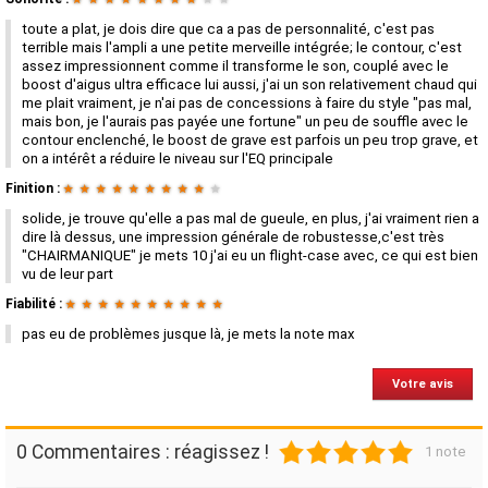
toute a plat, je dois dire que ca a pas de personnalité, c'est pas
terrible mais l'ampli a une petite merveille intégrée; le contour, c'est
assez impressionnent comme il transforme le son, couplé avec le
boost d'aigus ultra efficace lui aussi, j'ai un son relativement chaud qui
me plait vraiment, je n'ai pas de concessions à faire du style "pas mal,
mais bon, je l'aurais pas payée une fortune" un peu de souffle avec le
contour enclenché, le boost de grave est parfois un peu trop grave, et
on a intérêt a réduire le niveau sur l'EQ principale
Finition :
★
★
★
★
★
★
★
★
★
★
solide, je trouve qu'elle a pas mal de gueule, en plus, j'ai vraiment rien a
dire là dessus, une impression générale de robustesse,c'est très
"CHAIRMANIQUE" je mets 10 j'ai eu un flight-case avec, ce qui est bien
vu de leur part
Fiabilité :
★
★
★
★
★
★
★
★
★
★
pas eu de problèmes jusque là, je mets la note max
Votre avis
1
2
3
4
5
0 Commentaires : réagissez !
1 note