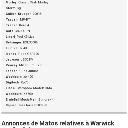
Morley
Classic Wah Morley
Storm
sg
Gallien-Krueger
700RB-II
Tascam
MP-BT1
Traben
Kore 4
Cort
GB74 OPN
Line 6
Pod X3 Live
Behringer
BXL3000A
ESP
VIPER-400
Ibanez
Pack GSR190
Jackson
JS30 KV
Peavey
Millenium BXP
Fender
Blues Junior
Washburn
xb 400
Digitech
Rp70
Line 6
Stompbox Modelr DM4
Washburn
XB600
ErnieBall MusicMan
Stingray 4
Squier
Jazz bass B300 L-H
Annonces de Matos relatives à Warwick