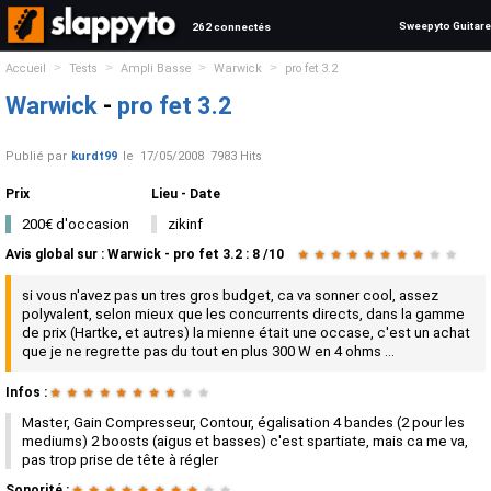
Sweepyto Guitare
262 connectés
>
>
>
>
Accueil
Tests
Ampli Basse
Warwick
pro fet 3.2
Warwick
-
pro fet 3.2
Publié par
kurdt99
le
17/05/2008
7983 Hits
Prix
Lieu - Date
200€ d'occasion
zikinf
Avis global
sur :
Warwick - pro fet 3.2
:
8
/
10
★
★
★
★
★
★
★
★
★
★
si vous n'avez pas un tres gros budget, ca va sonner cool, assez
polyvalent, selon mieux que les concurrents directs, dans la gamme
de prix (Hartke, et autres) la mienne était une occase, c'est un achat
que je ne regrette pas du tout en plus 300 W en 4 ohms ...
Infos :
★
★
★
★
★
★
★
★
★
★
Master, Gain Compresseur, Contour, égalisation 4 bandes (2 pour les
mediums) 2 boosts (aigus et basses) c'est spartiate, mais ca me va,
pas trop prise de tête à régler
Sonorité :
★
★
★
★
★
★
★
★
★
★