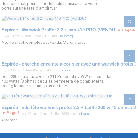
de mon ampli pour un modèle plus puissant. La vente
porte sur une tete d'ampli War...
90
Expirée - Warwick ProFet 3.2 + cab 410 PRO (VENDU)
Page 4
►
il y a 18 ans
·
Vends Basse
·
8556 hits
·
basstong
Ayé, le stack complet est vendu. Merci à tous.
8
Expirée - cherche enceinte a coupler avec une warwick profet 3
il y a 20 ans
·
Achète Basse
·
3209 hits
·
ricardo
pour 280 € tu peux avoir le 211 Pro de chez WW en neuf il fait
400 watts (8 ohms) cequi te permetera de completer ta
config lorsque tu auras plus de tune ...
59
Expirée - vds tête warwick profet 3.2 + baffle 200 w / 8 ohms / 2
Page 2
►
il y a 20 ans
·
Vends Baffle
·
6680 hits
·
defbass
mdr
200€