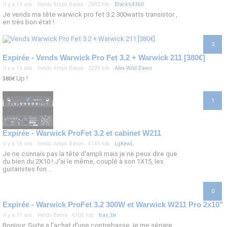
il y a 15 ans
·
Vends Ampli Basse
·
2882 hits
·
Black64360
Je vends ma tête warwick pro fet 3.2 300watts transistor ,
en très bon état !
3
Expirée - Vends Warwick Pro Fet 3.2 + Warwick 211 [380€]
il y a 16 ans
·
Vends Ampli Basse
·
3229 hits
·
Alex Wild Dawn
Up !
380€
1
Expirée - Warwick ProFet 3.2 et cabinet W211
il y a 16 ans
·
Vends Ampli Basse
·
4145 hits
·
LgKewL
Je ne connais pas la tête d'ampli mais je ne peux dire que
du bien du 2X10 ! J'ai le même, couplé à son 1X15, les
guitaristes fon...
0
Expirée - Warwick ProFet 3.2 300W et Warwick W211 Pro 2x10"
il y a 17 ans
·
Vends Basse
·
6106 hits
·
trax_be
Bonjour, Suite a l'achat d'une contrebasse, je me sépare