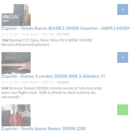
0
il y a 10 ans
·
Vends Basse
·
3502 hits
·
CHTUFFI
Normal 0 21 false false false FR X-NONE X-NONE
700€
MicrosoftInternetExplorer4 ...
0
Expirée - Ibanez 6 cordes SR506 500€ à débattre !!!
il y a 12 ans
·
Vends Basse
·
2830 hits
·
neoxlider
Bonsoir, Ibanez SR506 comme neuve et très bon état
500€
avec son flight-case. 500€ à débattre dans la limite du
raisonnabl...
1
Expirée - Vends basse Ibanez SR500 220€