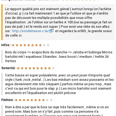
Le rapport qualité prix est vraiment génial ( surtout lorsqu'on l'achète
d'occaz :p ) ca fait maintenant 1 an que je l'utilise et que je n'arrête
pas de découvrir les multiple possibilités que nous offre
l'équalisation. Je l'utilise sur un hartke A 100 (oui au passage je fait un
peu de pub ) et le rendu est super. ( Pour avoir une idée du son allez
sur :
http://sondebasse.c.la/
et regardez la sr505 , la grande soeur
de celle ci .
Infos :
★
★
★
★
★
★
★
★
★
★
Bois du corps => acajou Bois du manche => Jatoba et bubinga Micros :
bartolini mk1 equaliseur 3 bandes : bass boost / medium / treble 24
frettes
Sonorité :
★
★
★
★
★
★
★
★
★
★
Cette basse et super polyvalente ,avec on peut jouer n'importe quel
style ( funk ,rock ,métal...) Les bas médium sont assez puissants et les
aigus deviennent vite très claquant ( parfois même un peu trop , mais
c'est ca qui est bon pour le slap :p ) Les micro bartolini sont vraiment
excellents et l'équalisation est plutôt précise.
Finition :
★
★
★
★
★
★
★
★
★
★
Rien à dire a par que le bois se raye très facilement , même si on en
prend soin. Mais bon on s'y fait ,puis comme ca personne n'a
exactement la même :p ( l'acces aux aigus est vraiment facile )