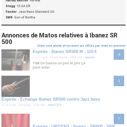
Harley Benton
HB-40B
Stagg
15 GA DR
Fender
Jazz Bass Standard US
SWR
Son of Bertha
Annonces de Matos relatives à Ibanez SR
500
Créer une alerte et recevoir les offres par mail en premier
Expirée - Ibanez SR500 M - 110 €
8
il y a 7 ans
·
Vends Basse
·
2499 hits
·
laurens
On baisse un peu le prix ça
110€
peut aider
2
Expirée - Echange Ibanez SR500 contre Jazz bass
il y a 8 ans
·
Echange
·
2536 hits
·
chris7273
7
Expirée - URGENT - Ibanez - SR600 - 350€