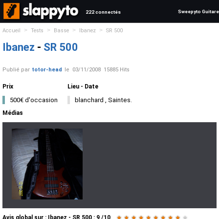
Sweepyto Guitare
222 connectés
>
>
>
>
Accueil
Tests
Basse
Ibanez
SR 500
Ibanez
-
SR 500
Publié par
totor-head
le
03/11/2008
15885 Hits
Prix
Lieu - Date
500€ d'occasion
blanchard , Saintes.
Médias
Avis global
sur :
Ibanez - SR 500
:
9
/
10
★
★
★
★
★
★
★
★
★
★