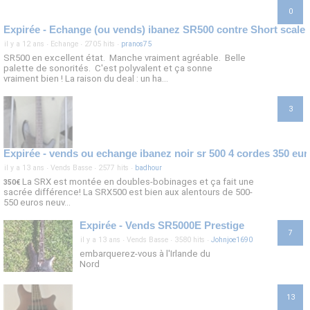
0
Expirée - Echange (ou vends) ibanez SR500 contre Short scale
il y a 12 ans
·
Echange
·
2705 hits
·
pranos75
SR500 en excellent état. Manche vraiment agréable. Belle
palette de sonorités. C'est polyvalent et ça sonne
vraiment bien ! La raison du deal : un ha...
3
Expirée - vends ou echange ibanez noir sr 500 4 cordes 350 eur
il y a 13 ans
·
Vends Basse
·
2577 hits
·
badhour
La SRX est montée en doubles-bobinages et ça fait une
350€
sacrée différence! La SRX500 est bien aux alentours de 500-
550 euros neuv...
Expirée - Vends SR5000E Prestige
7
il y a 13 ans
·
Vends Basse
·
3580 hits
·
Johnjoe1690
embarquerez-vous à l'Irlande du
Nord
13