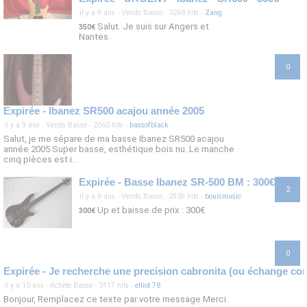
il y a 9 ans
·
Vends Basse
·
3268 hits
·
Zang
Salut. Je suis sur Angers et
350€
Nantes.
0
Expirée - Ibanez SR500 acajou année 2005
il y a 9 ans
·
Vends Basse
·
2060 hits
·
bassofblack
Salut, je me sépare de ma basse Ibanez SR500 acajou
année 2005 Super basse, esthétique bois nu. Le manche
cinq pièces est i...
Expirée - Basse Ibanez SR-500 BM : 300€
2
il y a 9 ans
·
Vends Basse
·
2939 hits
·
bouicmusic
Up et baisse de prix : 300€
300€
0
il y a 10 ans
·
Achète Basse
·
3117 hits
·
elliot 78
Bonjour, Remplacez ce texte par votre message Merci.