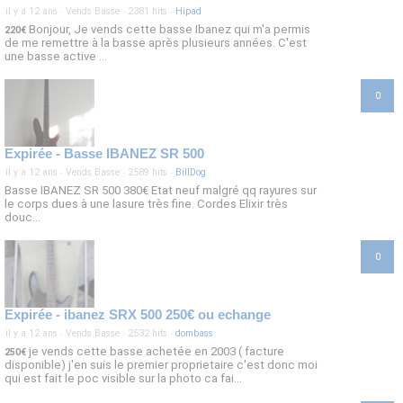
il y a 12 ans
·
Vends Basse
·
2381 hits
·
Hipad
Bonjour, Je vends cette basse Ibanez qui m'a permis
220€
de me remettre à la basse après plusieurs années. C'est
une basse active ...
0
Expirée - Basse IBANEZ SR 500
il y a 12 ans
·
Vends Basse
·
2589 hits
·
BillDog
Basse IBANEZ SR 500 380€ Etat neuf malgré qq rayures sur
le corps dues à une lasure très fine. Cordes Elixir très
douc...
0
Expirée - ibanez SRX 500 250€ ou echange
il y a 12 ans
·
Vends Basse
·
2532 hits
·
dombass
je vends cette basse achetée en 2003 ( facture
250€
disponible) j'en suis le premier proprietaire c'est donc moi
qui est fait le poc visible sur la photo ca fai...