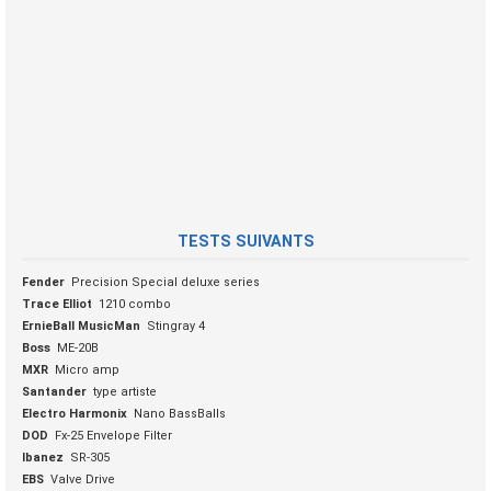
TESTS SUIVANTS
Fender
Precision Special deluxe series
Trace Elliot
1210 combo
ErnieBall MusicMan
Stingray 4
Boss
ME-20B
MXR
Micro amp
Santander
type artiste
Electro Harmonix
Nano BassBalls
DOD
Fx-25 Envelope Filter
Ibanez
SR-305
EBS
Valve Drive