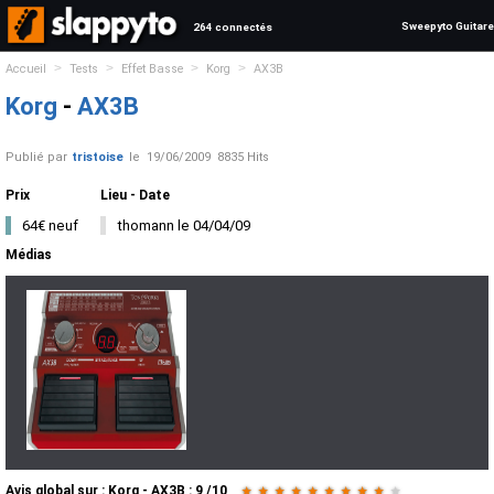
Sweepyto Guitare
264 connectés
>
>
>
>
Accueil
Tests
Effet Basse
Korg
AX3B
Korg
-
AX3B
Publié par
tristoise
le
19/06/2009
8835 Hits
Prix
Lieu - Date
64€ neuf
thomann le 04/04/09
Médias
Avis global
sur :
Korg - AX3B
:
9
/
10
★
★
★
★
★
★
★
★
★
★