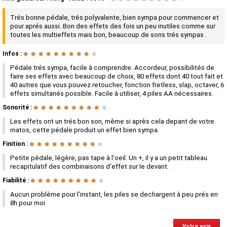
Trés bonne pédale, trés polyvalente, bien sympa pour commencer et
pour aprés aussi. Bon des effets des fois un peu inutiles comme sur
toutes les multieffets mais bon, beaucoup de sons trés sympas .
Infos :
★
★
★
★
★
★
★
★
★
★
Pédale trés sympa, facile à comprendre. Accordeur, possibilités de
faire ses effets avec beaucoup de choix, 80 effets dont 40 tout fait et
40 autres que vous pouvez retoucher, fonction fretless, slap, octaver, 6
effets simultanés possible. Facile à utiliser, 4 piles AA nécessaires.
Sonorité :
★
★
★
★
★
★
★
★
★
★
Les effets ont un trés bon son, même si après cela depant de votre
matos, cette pédale produit un effet bien sympa.
Finition :
★
★
★
★
★
★
★
★
★
★
Petite pédale, légère, pas tape à l'oeil. Un +, il y a un petit tableau
recapitulatif des combinaisons d'effet sur le devant.
Fiabilité :
★
★
★
★
★
★
★
★
★
★
Aucun problème pour l'instant, les piles se dechargent à peu prés en
8h pour moi
Votre avis