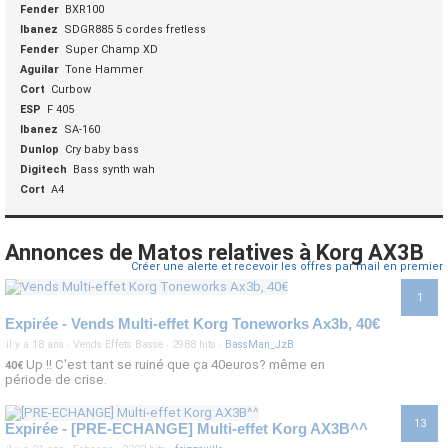
Fender
BXR100
Ibanez
SDGR885 5 cordes fretless
Fender
Super Champ XD
Aguilar
Tone Hammer
Cort
Curbow
ESP
F 405
Ibanez
SA-160
Dunlop
Cry baby bass
Digitech
Bass synth wah
Cort
A4
Annonces de Matos relatives à Korg AX3B
Créer une alerte et recevoir les offres par mail en premier
1
Expirée - Vends Multi-effet Korg Toneworks Ax3b, 40€
il y a 18 ans
·
Vends Effets Basse
·
2988 hits
·
BassMan_JzB
Up !! C'est tant se ruiné que ça 40euros? même en
40€
période de crise.
13
Expirée - [PRE-ECHANGE] Multi-effet Korg AX3B^^