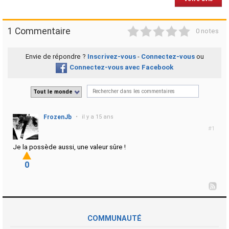
1
2
3
4
5
1 Commentaire
0 notes
Envie de répondre ?
Inscrivez-vous
-
Connectez-vous
ou
Connectez-vous avec Facebook
Tout le monde
FrozenJb
•
il y a 15 ans
#1
Je la possède aussi, une valeur sûre !
0
COMMUNAUTÉ