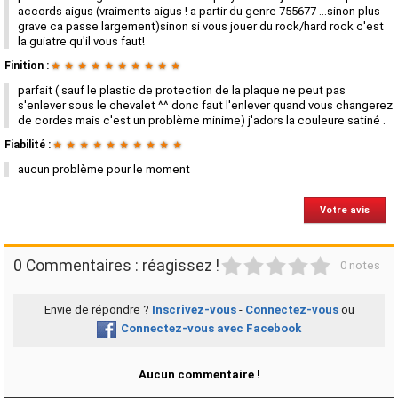
accords aigus (vraiments aigus ! a partir du genre 755677 ...sinon plus
grave ca passe largement)sinon si vous jouer du rock/hard rock c'est
la guiatre qu'il vous faut!
Finition :
★
★
★
★
★
★
★
★
★
★
parfait ( sauf le plastic de protection de la plaque ne peut pas
s'enlever sous le chevalet ^^ donc faut l'enlever quand vous changerez
de cordes mais c'est un problème minime) j'adors la couleure satiné .
Fiabilité :
★
★
★
★
★
★
★
★
★
★
aucun problème pour le moment
Votre avis
1
2
3
4
5
0 Commentaires : réagissez !
0 notes
Envie de répondre ?
Inscrivez-vous
-
Connectez-vous
ou
Connectez-vous avec Facebook
Aucun commentaire !