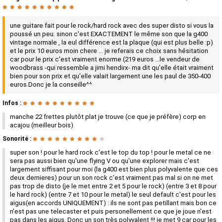
★
★
★
★
★
★
★
★
★
★
une guitare fait pour le rock/hard rock avec des super disto si vous la
poussé un peu. sinon c'est EXACTEMENT le même son que la g400
vintage normale , la eul différence est la plaque (qui est plus belle :p)
et le prix 10 euros moin chere ... je referais ce choix sans hésitation
car pour le prix c'est vraiment enorme (219 euros ...le vendeur de
woodbrass -qui ressemble a jimi hendirx- ma dit qu'elle était vraiment
bien pour son prix et qu'elle valait largement une les paul de 350-400
euros.Donc je la conseille^^
Infos :
★
★
★
★
★
★
★
★
★
★
manche 22 frettes plutôt plat je trouve (ce que je préfère) corp en
acajou (meilleur bois)
Sonorité :
★
★
★
★
★
★
★
★
★
★
super son ! pour le hard rock c'est le top du top ! pour le metal ce ne
sera pas aussi bien qu'une flying V ou qu'une explorer mais c'est
largement siffisant pour moi (la g400 est bien plus polyvalente que ces
deux dernieres) pour un son rock c'est vraiment pas mal si on ne met
pas trop de disto (je le met entre 2 et 5 pour le rock) (entre 3 et 8 pour
le hard rock) (entre 7 et 10 pour le metal) le seul default c'est pour les
aigus(en accords UNIQUEMENT) : ils ne sont pas petillant mais bon ce
n'est pas une telecaster et puis personellement ce que je joue n'est
pas dans les aigus. Donc un son très polyvalent !!! je met 9 car pour les