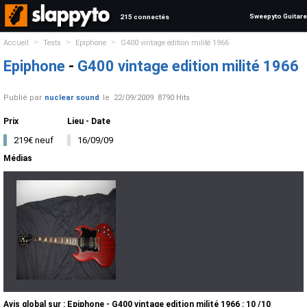
Sweepyto Guitare
215 connectés
>
>
>
Accueil
Tests
Epiphone
G400 vintage edition milité 1966
Epiphone
-
G400 vintage edition milité 1966
Publié par
nuclear sound
le
22/09/2009
8790 Hits
Prix
Lieu - Date
219€ neuf
16/09/09
Médias
Avis global
sur :
Epiphone - G400 vintage edition milité 1966
:
10
/
10