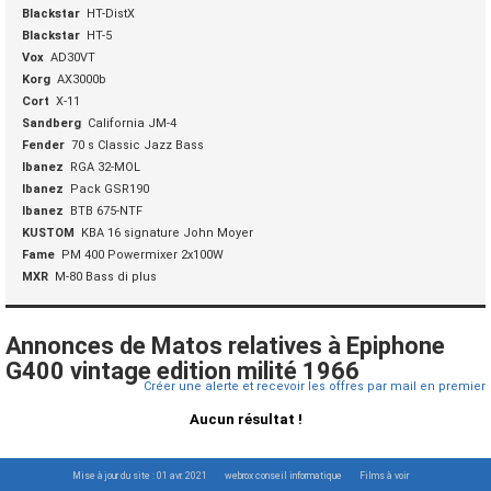
Blackstar
HT-DistX
Blackstar
HT-5
Vox
AD30VT
Korg
AX3000b
Cort
X-11
Sandberg
California JM-4
Fender
70 s Classic Jazz Bass
Ibanez
RGA 32-MOL
Ibanez
Pack GSR190
Ibanez
BTB 675-NTF
KUSTOM
KBA 16 signature John Moyer
Fame
PM 400 Powermixer 2x100W
MXR
M-80 Bass di plus
Annonces de Matos relatives à Epiphone
G400 vintage edition milité 1966
Créer une alerte et recevoir les offres par mail en premier
Aucun résultat !
Mise à jour du site : 01 avr. 2021
webrox conseil informatique
Films à voir