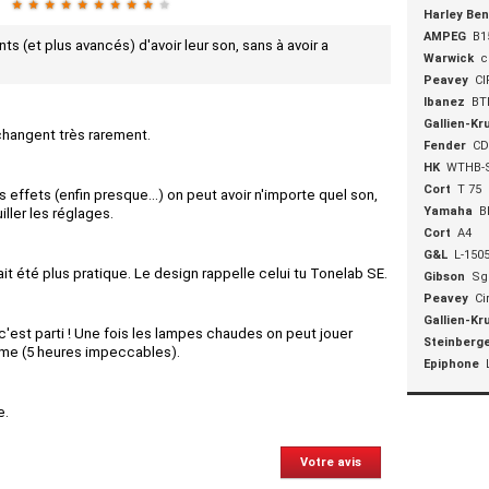
★
★
★
★
★
★
★
★
★
★
Harley Be
AMPEG
B1
s (et plus avancés) d'avoir leur son, sans à avoir a
Warwick
c
Peavey
CI
Ibanez
BT
Gallien-Kr
 changent très rarement.
Fender
CD
HK
WTHB-S
Cort
T 75
s effets (enfin presque...) on peut avoir n'importe quel son,
Yamaha
B
iller les réglages.
Cort
A4
G&L
L-150
t été plus pratique. Le design rappelle celui tu Tonelab SE.
Gibson
Sg
Peavey
Ci
Gallien-Kr
c'est parti ! Une fois les lampes chaudes on peut jouer
Steinberg
me (5 heures impeccables).
Epiphone
e.
Votre avis