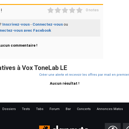
1
2
3
4
5
!
0 notes
 ?
Inscrivez-vous
-
Connectez-vous
ou
nectez-vous avec Facebook
Aucun commentaire !
tives à Vox ToneLab LE
Créer une alerte et recevoir les offres par mail en premier
Aucun résultat !
Dossiers
Tests
Tabs
Forum
Bar
Concerts
Annonces Matos