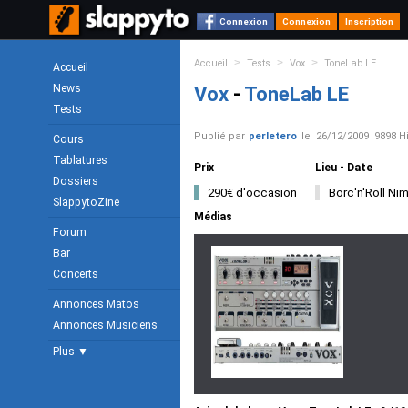
Connexion
Connexion
Inscription
>
>
>
Accueil
Tests
Vox
ToneLab LE
Accueil
News
Vox
-
ToneLab LE
Tests
Publié par
perletero
le
26/12/2009
9898 Hi
Cours
Tablatures
Prix
Lieu - Date
Dossiers
290€ d'occasion
Borc'n'Roll Ni
SlappytoZine
Médias
Forum
Bar
Concerts
Annonces Matos
Annonces Musiciens
Plus ▼