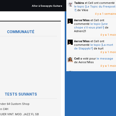
Taikira
et Cell
ont commenté
Aller à Sweepyto Guitare
le topic [Le Topic du Freepost
7]
de Vikie
il y a 1 semain
Aeros'Miss
et Cell
ont
commenté
le topic [une
chope s'il vous plait !]
de
Adrien21
COMMUNAUTÉ
il y a 1 moi
Aeros'Miss
et Cell
ont
commenté
le topic [La mort
de Slappyto?]
de kurt
il y a 1 moi
Cell
a voté pour
le message
de Aeros'Miss
il y a 1 moi
Cell
a voté pour
le message
de Malicia
il y a 1 moi
▼
TESTS SUIVANTS
nder 64 Custom Shop
an C4H
UIER VINT. MOD. JAZZ FL SB