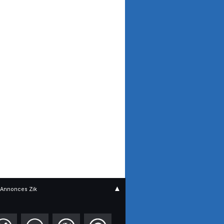
▲
Annonces Zik