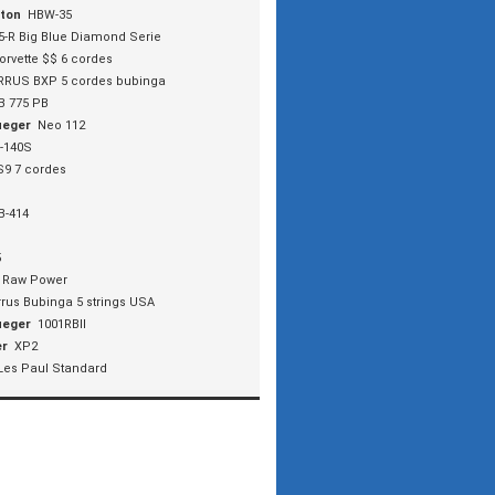
nton
HBW-35
5-R Big Blue Diamond Serie
orvette $$ 6 cordes
RRUS BXP 5 cordes bubinga
B 775 PB
ueger
Neo 112
-140S
9 7 cordes
B-414
5
 Raw Power
rrus Bubinga 5 strings USA
ueger
1001RBII
er
XP2
Les Paul Standard