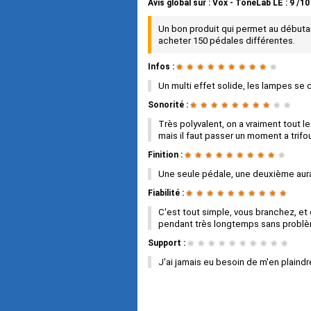
Avis global
sur :
Vox - ToneLab LE
:
9
/
10
Un bon produit qui permet au débutant
acheter 150 pédales différentes.
Infos :
★
★
★
★
★
★
★
★
★
★
Un multi effet solide, les lampes se
Sonorité :
★
★
★
★
★
★
★
★
★
★
Très polyvalent, on a vraiment tout le
mais il faut passer un moment a trifou
Finition :
★
★
★
★
★
★
★
★
★
★
Une seule pédale, une deuxième aurai
Fiabilité :
★
★
★
★
★
★
★
★
★
★
C'est tout simple, vous branchez, et 
pendant très longtemps sans problè
Support :
★
★
★
★
★
★
★
★
★
★
J'ai jamais eu besoin de m'en plaindr