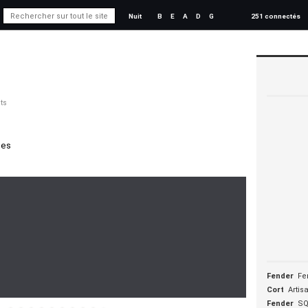
Nuit
B
E
A
D
G
251 connectés
ts
mes
Fender
Fe
Cort
Artis
Fender
SQ