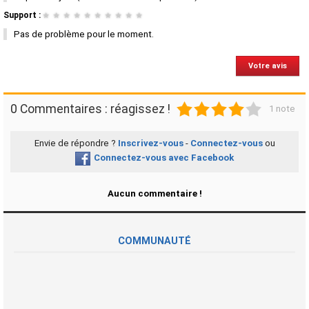
Support :
★
★
★
★
★
★
★
★
★
★
Pas de problème pour le moment.
Votre avis
1
2
3
4
5
0 Commentaires : réagissez !
1 note
Envie de répondre ?
Inscrivez-vous
-
Connectez-vous
ou
Connectez-vous avec Facebook
Aucun commentaire !
COMMUNAUTÉ