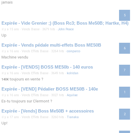
jamais
5
Expirée - Vide Grenier ;) (Boss Rc3; Boss Me50B; Hartke, H4)
il y a 15 ans
·
Vends Basse
·
3679 hits
·
John Peace
Up
Expirée - Vends pédale multi-effets Boss ME50B
6
il y a 16 ans
·
Vends Effets Basse
·
3264 hits
·
coinparco
Machine vendu
Expirée - [VENDS] BOSS ME50b - 140 euros
7
il y a 16 ans
·
Vends Effets Basse
·
3649 hits
·
kolridan
toujours en vente ?
140€
Expirée - [VEND] Pédalier BOSS ME50B - 140e
1
il y a 16 ans
·
Vends Effets Basse
·
3027 hits
·
Aquilae
Es-tu toujours sur Clermont ?
Expirée - [Vends] Boss Me50B + accessoires
2
il y a 17 ans
·
Vends Effets Basse
·
3260 hits
·
Tianaka
Up!