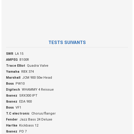
TESTS SUIVANTS
SWR
LA 15
AMPEG
B100R
Trace Elliot
Quadra Valve
Yamaha
RBX 374
Marshall
JCM 900 50w Head
Boss
PW10
Digitech
WHAMMY 4 Reissue
Ibanez
SRX300 IPT
Ibanez
EDA 900
Boss
VF1
T.C electronic
Chorus/flanger
Fender
Jazz Bass 24 Deluxe
Hartke
Kickbass 12
Ibanez
PD 7