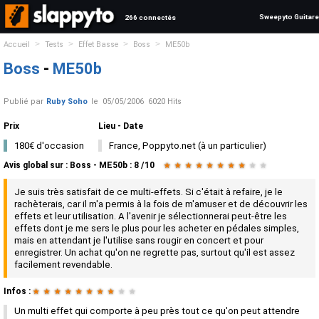
Sweepyto Guitare
266 connectés
>
>
>
>
Accueil
Tests
Effet Basse
Boss
ME50b
Boss
-
ME50b
Publié par
Ruby Soho
le
05/05/2006
6020 Hits
Prix
Lieu - Date
180€ d'occasion
France, Poppyto.net (à un particulier)
Avis global
sur :
Boss - ME50b
:
8
/
10
★
★
★
★
★
★
★
★
★
★
Je suis très satisfait de ce multi-effets. Si c'était à refaire, je le
rachèterais, car il m'a permis à la fois de m'amuser et de découvrir les
effets et leur utilisation. A l'avenir je sélectionnerai peut-être les
effets dont je me sers le plus pour les acheter en pédales simples,
mais en attendant je l'utilise sans rougir en concert et pour
enregistrer. Un achat qu'on ne regrette pas, surtout qu'il est assez
facilement revendable.
Infos :
★
★
★
★
★
★
★
★
★
★
Un multi effet qui comporte à peu près tout ce qu'on peut attendre