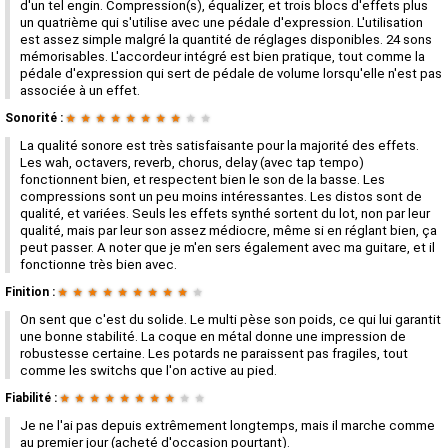
d'un tel engin. Compression(s), équalizer, et trois blocs d'effets plus
un quatrième qui s'utilise avec une pédale d'expression. L'utilisation
est assez simple malgré la quantité de réglages disponibles. 24 sons
mémorisables. L'accordeur intégré est bien pratique, tout comme la
pédale d'expression qui sert de pédale de volume lorsqu'elle n'est pas
associée à un effet.
Sonorité :
★
★
★
★
★
★
★
★
★
★
La qualité sonore est très satisfaisante pour la majorité des effets.
Les wah, octavers, reverb, chorus, delay (avec tap tempo)
fonctionnent bien, et respectent bien le son de la basse. Les
compressions sont un peu moins intéressantes. Les distos sont de
qualité, et variées. Seuls les effets synthé sortent du lot, non par leur
qualité, mais par leur son assez médiocre, même si en réglant bien, ça
peut passer. A noter que je m'en sers également avec ma guitare, et il
fonctionne très bien avec.
Finition :
★
★
★
★
★
★
★
★
★
★
On sent que c'est du solide. Le multi pèse son poids, ce qui lui garantit
une bonne stabilité. La coque en métal donne une impression de
robustesse certaine. Les potards ne paraissent pas fragiles, tout
comme les switchs que l'on active au pied.
Fiabilité :
★
★
★
★
★
★
★
★
★
★
Je ne l'ai pas depuis extrêmement longtemps, mais il marche comme
au premier jour (acheté d'occasion pourtant).