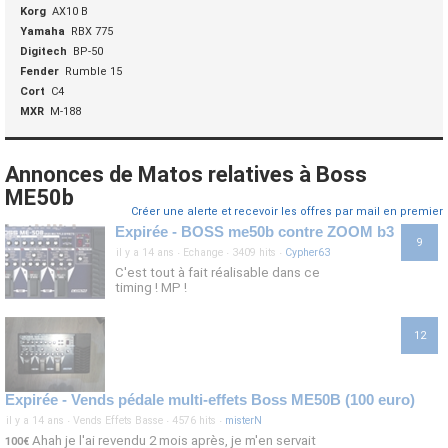
Korg
AX10 B
Yamaha
RBX 775
Digitech
BP-50
Fender
Rumble 15
Cort
C4
MXR
M-188
Annonces de Matos relatives à Boss
ME50b
Créer une alerte et recevoir les offres par mail en premier
Expirée - BOSS me50b contre ZOOM b3
9
il y a 14 ans
·
Echange
·
3409 hits
·
Cypher63
C'est tout à fait réalisable dans ce
timing ! MP !
12
Expirée - Vends pédale multi-effets Boss ME50B (100 euro)
il y a 14 ans
·
Vends Effets Basse
·
4576 hits
·
misterN
Ahah je l'ai revendu 2 mois après, je m'en servait
100€