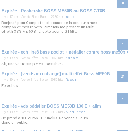
0
Expirée - Recherche BOSS ME50B ou BOSS GT6B
il y a 17 ans
·
Achète Effets Basse
·
2780 hits
·
sabro
Bonjour ! pour Completer et donner de la couleur a mes
compos et mes repets j'aimerais me prendre un Multi
effet BOSS ME 50 B j'ai opté pour le GT6B ...
1
Expirée - ech line6 bass pod xt + pédalier contre boss me50b + 
il y a 19 ans
·
Vends Effets Basse
·
2863 hits
·
nonobass
Slt, une vente simple est possible ?
Expirée - [vends ou echange] multi effet Boss ME50B
27
il y a 19 ans
·
Vends Effets Basse
·
2980 hits
·
Rabeuh
Feloches
4
Expirée - vds pédalier BOSS ME50B 130 E + alim
il y a 19 ans
·
Vends Effets Basse
·
2919 hits
·
Mihai Edrisch
Je prend à 130 euros FDP inclus. Réponse ailleurs ,
donc on oublie.