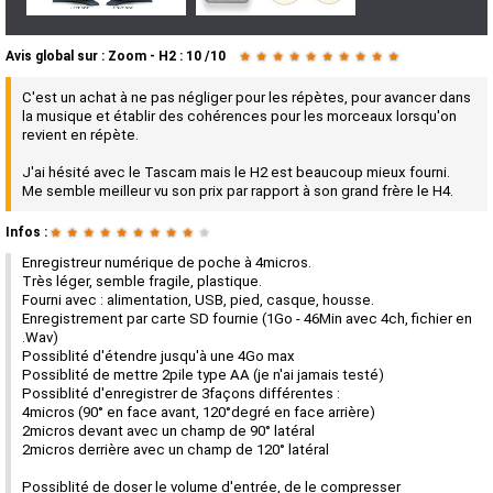
Avis global
sur :
Zoom - H2
:
10
/
10
★
★
★
★
★
★
★
★
★
★
C'est un achat à ne pas négliger pour les répètes, pour avancer dans
la musique et établir des cohérences pour les morceaux lorsqu'on
revient en répète.
J'ai hésité avec le Tascam mais le H2 est beaucoup mieux fourni.
Me semble meilleur vu son prix par rapport à son grand frère le H4.
Infos :
★
★
★
★
★
★
★
★
★
★
Enregistreur numérique de poche à 4micros.
Très léger, semble fragile, plastique.
Fourni avec : alimentation, USB, pied, casque, housse.
Enregistrement par carte SD fournie (1Go - 46Min avec 4ch, fichier en
.Wav)
Possiblité d'étendre jusqu'à une 4Go max
Possiblité de mettre 2pile type AA (je n'ai jamais testé)
Possiblité d'enregistrer de 3façons différentes :
4micros (90° en face avant, 120°degré en face arrière)
2micros devant avec un champ de 90° latéral
2micros derrière avec un champ de 120° latéral
Possiblité de doser le volume d'entrée, de le compresser