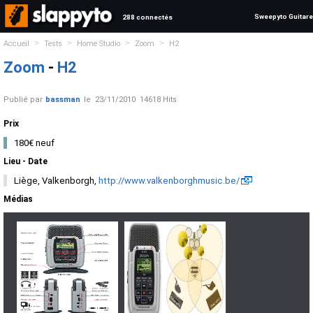
Sweepyto Guitare
288 connectés
>
>
>
>
Accueil
Tests
Home Studio
Zoom
H2
Zoom
-
H2
Publié par
bassman
le
23/11/2010
14618 Hits
Prix
180€ neuf
Lieu - Date
Liège, Valkenborgh,
http://www.valkenborghmusic.be/
Médias