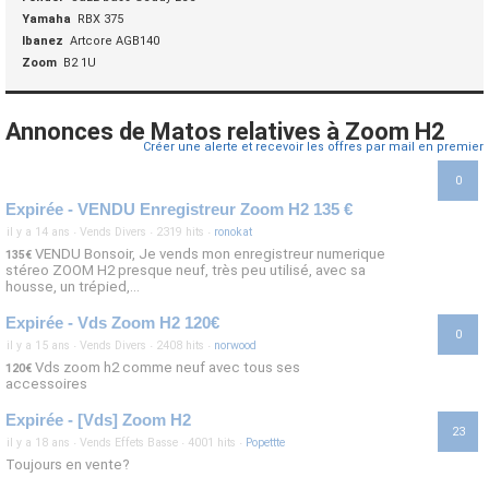
Yamaha
RBX 375
Ibanez
Artcore AGB140
Zoom
B2 1U
Annonces de Matos relatives à Zoom H2
Créer une alerte et recevoir les offres par mail en premier
0
Expirée - VENDU Enregistreur Zoom H2 135 €
il y a 14 ans
·
Vends Divers
·
2319 hits
·
ronokat
VENDU Bonsoir, Je vends mon enregistreur numerique
135€
stéreo ZOOM H2 presque neuf, très peu utilisé, avec sa
housse, un trépied,...
Expirée - Vds Zoom H2 120€
0
il y a 15 ans
·
Vends Divers
·
2408 hits
·
norwood
Vds zoom h2 comme neuf avec tous ses
120€
accessoires
Expirée - [Vds] Zoom H2
23
il y a 18 ans
·
Vends Effets Basse
·
4001 hits
·
Popettte
Toujours en vente?