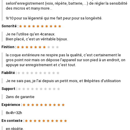
selonl'enregistrement (voix, répète, batterie, ...) de régler la sensibilité
des micros et many more...
9/10 pour sa légereté qui me fait peur pour sa longévité.
Sonorité :
★
★
★
★
★
★
★
★
★
★
Je ne l'utilise qu'en 4canaux.
Bien placé, c'est un véritable bijoux.
Finition :
★
★
★
★
★
★
★
★
★
★
la coque extérieure ne respire pas la qualité, c'est certainement le
gros point noir mais on dépose l'appareil sur son pied à un endroit, on
appuye sur enregistrement et c'est tout.
Fiabilité :
★
★
★
★
★
★
★
★
★
★
Je ne sais pas, je l'ai depuis un petit mois, et 8répètes d'utilisation
Support :
★
★
★
★
★
★
★
★
★
★
2ans de garantie
Expérience :
★
★
★
★
★
★
★
★
★
★
8x4h=32h
En contexte :
★
★
★
★
★
★
★
★
★
★
en répète.