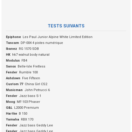
TESTS SUIVANTS
Epiphone
Les Paul Junior Alpine White Limited Edition
Tascam
DP-004 4 pistes numérique
Ibanez
RG 1570 SDB
HK
hk7 walnut body natural
Modulus
FB4
Sanox
Belle-Isle Fretless
Fender
Rumble 100
Ashdown
Five Fifteen
Custom 77
China Girl CS2
Musicman
John Petrucci 6
Fender
Jazz bass S-1
Moog
MF-103 Phaser
G&L
L2000 Premium
Hartke
B 150
Yamaha
RBX 170
Fender
Jazz bass Geddy Lee
Fender
Jazz bass Geddy Lee