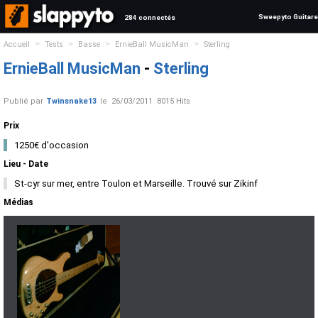
Sweepyto Guitare
284 connectés
>
>
>
>
Accueil
Tests
Basse
ErnieBall MusicMan
Sterling
ErnieBall MusicMan
-
Sterling
Publié par
Twinsnake13
le
26/03/2011
8015 Hits
Prix
1250€ d'occasion
Lieu - Date
St-cyr sur mer, entre Toulon et Marseille. Trouvé sur Zikinf
Médias