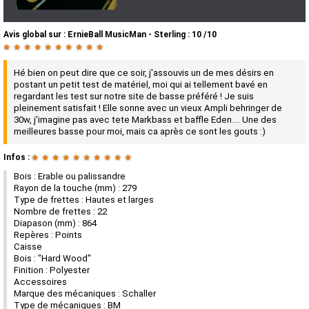
Avis global
sur :
ErnieBall MusicMan - Sterling
:
10
/
10
★
★
★
★
★
★
★
★
★
★
Hé bien on peut dire que ce soir, j'assouvis un de mes désirs en
postant un petit test de matériel, moi qui ai tellement bavé en
regardant les test sur notre site de basse préféré ! Je suis
pleinement satisfait ! Elle sonne avec un vieux Ampli behringer de
30w, j'imagine pas avec tete Markbass et baffle Eden.... Une des
meilleures basse pour moi, mais ca après ce sont les gouts :)
Infos :
★
★
★
★
★
★
★
★
★
★
Bois : Erable ou palissandre
Rayon de la touche (mm) : 279
Type de frettes : Hautes et larges
Nombre de frettes : 22
Diapason (mm) : 864
Repères : Points
Caisse
Bois : "Hard Wood"
Finition : Polyester
Accessoires
Marque des mécaniques : Schaller
Type de mécaniques : BM