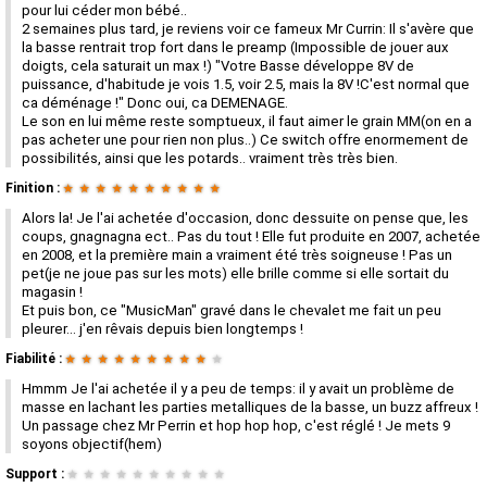
pour lui céder mon bébé..
2 semaines plus tard, je reviens voir ce fameux Mr Currin: Il s'avère que
la basse rentrait trop fort dans le preamp (Impossible de jouer aux
doigts, cela saturait un max !) "Votre Basse développe 8V de
puissance, d'habitude je vois 1.5, voir 2.5, mais la 8V !C'est normal que
ca déménage !" Donc oui, ca DEMENAGE.
Le son en lui même reste somptueux, il faut aimer le grain MM(on en a
pas acheter une pour rien non plus..) Ce switch offre enormement de
possibilités, ainsi que les potards.. vraiment très très bien.
Finition :
★
★
★
★
★
★
★
★
★
★
Alors la! Je l'ai achetée d'occasion, donc dessuite on pense que, les
coups, gnagnagna ect.. Pas du tout ! Elle fut produite en 2007, achetée
en 2008, et la première main a vraiment été très soigneuse ! Pas un
pet(je ne joue pas sur les mots) elle brille comme si elle sortait du
magasin !
Et puis bon, ce "MusicMan" gravé dans le chevalet me fait un peu
pleurer... j'en rêvais depuis bien longtemps !
Fiabilité :
★
★
★
★
★
★
★
★
★
★
Hmmm Je l'ai achetée il y a peu de temps: il y avait un problème de
masse en lachant les parties metalliques de la basse, un buzz affreux !
Un passage chez Mr Perrin et hop hop hop, c'est réglé ! Je mets 9
soyons objectif(hem)
Support :
★
★
★
★
★
★
★
★
★
★