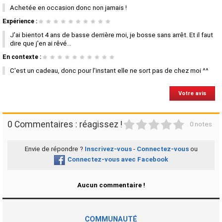
Achetée en occasion donc non jamais !
Expérience :
★
★
★
★
★
★
★
★
★
★
J'ai bientot 4 ans de basse derrière moi, je bosse sans arrêt. Et il faut
dire que j'en ai rêvé...
En contexte :
★
★
★
★
★
★
★
★
★
★
C'est un cadeau, donc pour l'instant elle ne sort pas de chez moi ^^
Votre avis
1
2
3
4
5
0 Commentaires : réagissez !
0 notes
Envie de répondre ?
Inscrivez-vous
-
Connectez-vous
ou
Connectez-vous avec Facebook
Aucun commentaire !
COMMUNAUTÉ