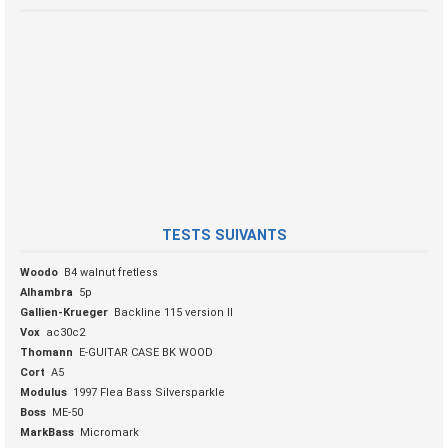
TESTS SUIVANTS
Woodo
B4 walnut fretless
Alhambra
5p
Gallien-Krueger
Backline 115 version II
Vox
ac30c2
Thomann
E-GUITAR CASE BK WOOD
Cort
A5
Modulus
1997 Flea Bass Silversparkle
Boss
ME-50
MarkBass
Micromark