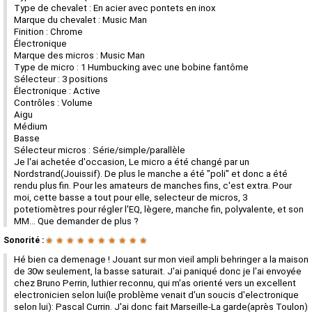
Type de chevalet : En acier avec pontets en inox
Marque du chevalet : Music Man
Finition : Chrome
Électronique
Marque des micros : Music Man
Type de micro : 1 Humbucking avec une bobine fantôme
Sélecteur : 3 positions
Électronique : Active
Contrôles : Volume
Aigu
Médium
Basse
Sélecteur micros : Série/simple/parallèle
Je l'ai achetée d'occasion, Le micro a été changé par un
Nordstrand(Jouissif). De plus le manche a été "poli" et donc a été
rendu plus fin. Pour les amateurs de manches fins, c'est extra. Pour
moi, cette basse a tout pour elle, selecteur de micros, 3
potetiomètres pour régler l'EQ, lègere, manche fin, polyvalente, et son
MM... Que demander de plus ?
Sonorité :
★
★
★
★
★
★
★
★
★
★
Hé bien ca demenage ! Jouant sur mon vieil ampli behringer a la maison
de 30w seulement, la basse saturait. J'ai paniqué donc je l'ai envoyée
chez Bruno Perrin, luthier reconnu, qui m'as orienté vers un excellent
electronicien selon lui(le problème venait d'un soucis d'electronique
selon lui): Pascal Currin. J'ai donc fait Marseille-La garde(après Toulon)