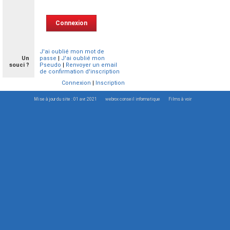
J'ai oublié mon mot de
Un
passe
|
J'ai oublié mon
souci ?
Pseudo
|
Renvoyer un email
de confirmation d'inscription
Connexion
|
Inscription
Mise à jour du site : 01 avr. 2021
webrox conseil informatique
Films à voir