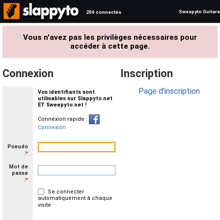
Sweepyto Guitare
206 connectés
Vous n'avez pas les privilèges nécessaires pour
accéder à cette page.
Connexion
Inscription
Page d'inscription
Vos identifiants sont
utilisables sur Slappyto.net
ET Sweepyto.net !
Connexion rapide :
Connexion
Pseudo
:
*
Mot de
passe
:
*
Se connecter
automatiquement à chaque
visite