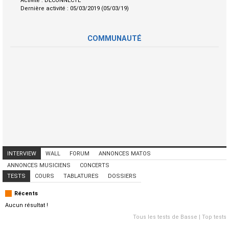
Activité :
DECONNECTE
Dernière activité :
05/03/2019 (05/03/19)
COMMUNAUTÉ
INTERVIEW
WALL
FORUM
ANNONCES MATOS
ANNONCES MUSICIENS
CONCERTS
TESTS
COURS
TABLATURES
DOSSIERS
Récents
Aucun résultat !
Tous les tests de Basse
|
Top tests