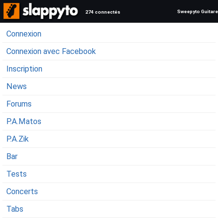
Sweepyto Guitare
274 connectés
Connexion
Connexion avec Facebook
Inscription
News
Forums
P.A.Matos
P.A.Zik
Bar
Tests
Concerts
Tabs