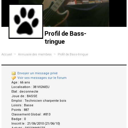
Profil de Bass-
tringue
>
>
Accueil
Annuaire des membres
Profil de Bass-tringue
Envoyer un message privé
Voir ses messages sur le forum
Age :
66 ans
Localisation :
38 VIGNIEU
Etat :
deconnecte
Joue de :
BASSE
Emploi :
Technicien charpente bois
Loisirs :
Basse
Points :
887
Classement Global :
#813
Badge :
0
Inscrit le :
21/06/2010 (21/06/10)