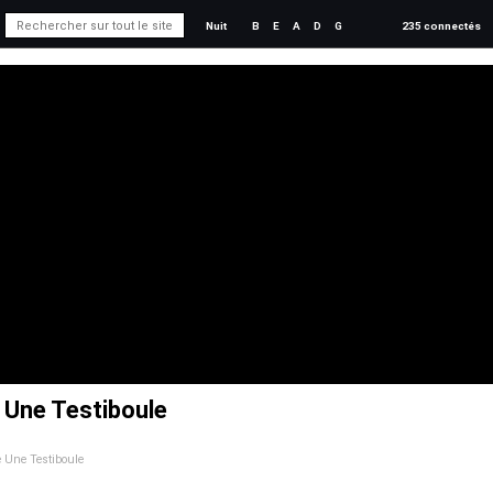
Nuit
B
E
A
D
G
235 connectés
e Une Testiboule
e Une Testiboule