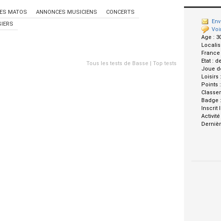
ES MATOS
ANNONCES MUSICIENS
CONCERTS
Env
IERS
Voi
Age :
3
Localis
France
Etat :
d
Tous les tests de Basse
|
Top tests
Joue d
Loisirs 
Points 
Classe
Badge 
Inscrit 
Activité
Dernièr