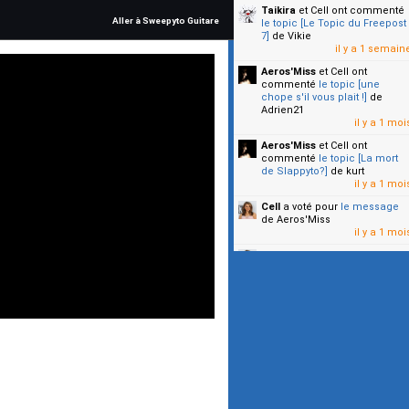
Taikira
et Cell
ont commenté
Aller à Sweepyto Guitare
le topic [Le Topic du Freepost
7]
de Vikie
il y a 1 semain
Aeros'Miss
et Cell
ont
commenté
le topic [une
chope s'il vous plait !]
de
Adrien21
il y a 1 moi
Aeros'Miss
et Cell
ont
commenté
le topic [La mort
de Slappyto?]
de kurt
il y a 1 moi
Cell
a voté pour
le message
de Aeros'Miss
il y a 1 moi
Cell
a voté pour
le message
de Malicia
il y a 1 moi
▼