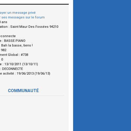
oyer un message privé
r ses messages sur le forum
0 ans
ation :
Saint Maur Des Fossées 94210
econnecte
e :
BASSE PIANO
:
Bah la basse, tiens !
:
982
ment Global :
#738
:
0
le :
13/10/2011 (13/10/11)
 :
DECONNECTE
e activité :
19/06/2013 (19/06/13)
COMMUNAUTÉ