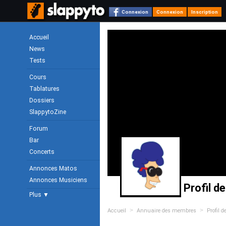
Connexion
Connexion
Inscription
Accueil
News
Tests
Cours
Tablatures
Dossiers
SlappytoZine
Forum
Bar
Concerts
Annonces Matos
Annonces Musiciens
Profil d
Plus ▼
>
>
Accueil
Annuaire des membres
Profil d