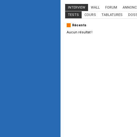
INTERVIEW
WALL
FORUM
ANNONC
TESTS
COURS
TABLATURES
DOSS
Récents
Aucun résultat !