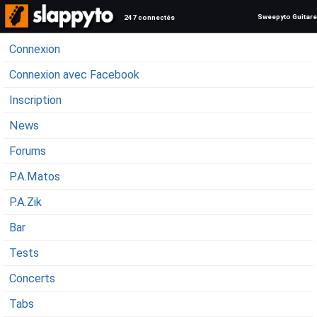
Sweepyto Guitare
247 connectés
Connexion
Connexion avec Facebook
Inscription
News
Forums
P.A.Matos
P.A.Zik
Bar
Tests
Concerts
Tabs