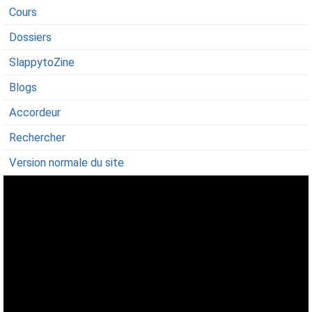
Cours
Dossiers
SlappytoZine
Blogs
Accordeur
Rechercher
Version normale du site