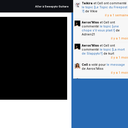
Taikira
et Cell
ont commenté
Aller à Sweepyto Guitare
le topic [Le Topic du Freepost
7]
de Vikie
il y a 1 semain
Aeros'Miss
et Cell
ont
commenté
le topic [une
chope s'il vous plait !]
de
Adrien21
il y a 1 moi
Aeros'Miss
et Cell
ont
commenté
le topic [La mort
de Slappyto?]
de kurt
il y a 1 moi
Cell
a voté pour
le message
de Aeros'Miss
il y a 1 moi
Cell
a voté pour
le message
de Malicia
il y a 1 moi
▼