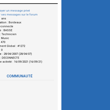
oyer un message privé
r ses messages sur le forum
1 ans
ation :
Bordeaux
econnecte
e :
BASSE
 :
Technicien
:
Music
:
470
ment Global :
#1272
:
0
le :
28/04/2007 (28/04/07)
 :
DECONNECTE
e activité :
16/09/2021 (16/09/21)
COMMUNAUTÉ