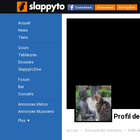
Connexion
Connexion
Inscription
Accueil
News
Tests
Cours
Tablatures
Dossiers
SlappytoZine
Forum
Bar
Concerts
Annonces Matos
Annonces Musiciens
Profil de
Plus ▼
>
>
Accueil
Annuaire des membres
Profil d