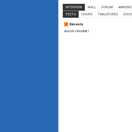
INTERVIEW
WALL
FORUM
ANNONC
TESTS
COURS
TABLATURES
DOSS
Récents
Aucun résultat !