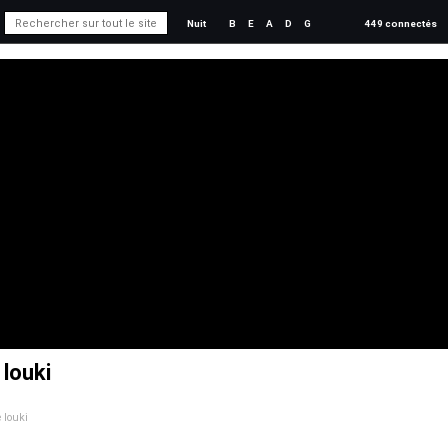
Nuit
B
E
A
D
G
449 connectés
 louki
e louki