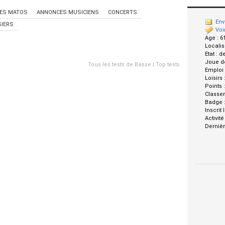
ES MATOS
ANNONCES MUSICIENS
CONCERTS
Env
IERS
Voi
Age :
6
Localis
Etat :
d
Joue d
Tous les tests de Basse
|
Top tests
Emploi
Loisirs 
Points 
Classe
Badge 
Inscrit 
Activité
Dernièr