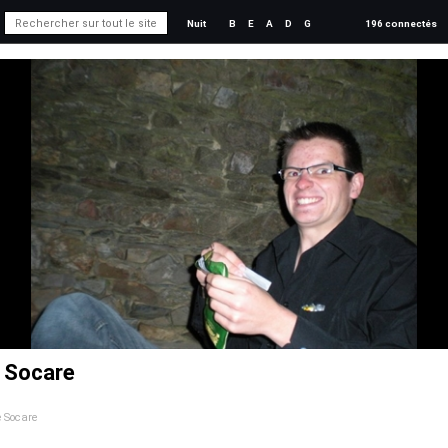
Nuit
B
E
A
D
G
196 connectés
e Socare
e Socare