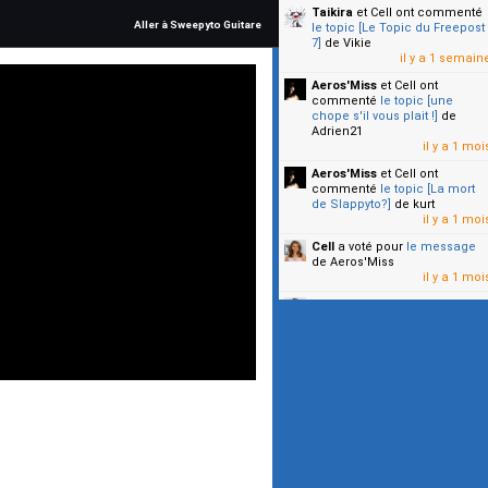
Taikira
et Cell
ont commenté
Aller à Sweepyto Guitare
le topic [Le Topic du Freepost
7]
de Vikie
il y a 1 semain
Aeros'Miss
et Cell
ont
commenté
le topic [une
chope s'il vous plait !]
de
Adrien21
il y a 1 moi
Aeros'Miss
et Cell
ont
commenté
le topic [La mort
de Slappyto?]
de kurt
il y a 1 moi
Cell
a voté pour
le message
de Aeros'Miss
il y a 1 moi
Cell
a voté pour
le message
de Malicia
il y a 1 moi
▼