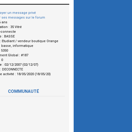
oyer un message privé
r ses messages sur le forum
6 ans
ation :
35 Vitré
econnecte
e :
BASSE
 :
Etudiant / vendeur boutique Orange
:
basse, informatique
:
5350
ment Global :
#187
:
0
le :
02/12/2007 (02/12/07)
 :
DECONNECTE
e activité :
18/05/2020 (18/05/20)
COMMUNAUTÉ