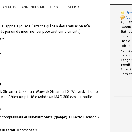
ES MATOS
ANNONCES MUSICIENS
CONCERTS
Env
Voi
Age :
3
 j'ai appris a jouer a l'arrache grâce a des amis et on m'a
Localis
é par un de mes meilleur pote tout simplement ;)
Etat :
d
Joue d
n ?
Emploi
Loisirs 
Points 
?
Classe
Badge 
Inscrit 
Activité
Dernièr
)
ick Streamer Jazzman, Warwick Streamer LX, Warwick Thumb
 II Mac Séries Ampli : tête Ashdown MAG 300 evo II + baffle
?
) : compresseur et sub-harmonics (gadget) + Electro Harmonix
 qui serait-il composé ?