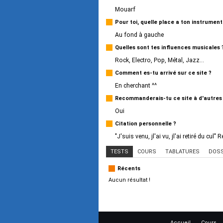
Mouarf
Pour toi, quelle place a ton instrumen
Au fond à gauche
Quelles sont tes influences musicales 
Rock, Electro, Pop, Métal, Jazz...
Comment es-tu arrivé sur ce site ?
En cherchant ^^
Recommanderais-tu ce site à d'autres
Oui
Citation personnelle ?
"J'suis venu, jl'ai vu, jl'ai retiré du cul"
TESTS
COURS
TABLATURES
DOSS
Récents
Aucun résultat !
Accueil
Cours