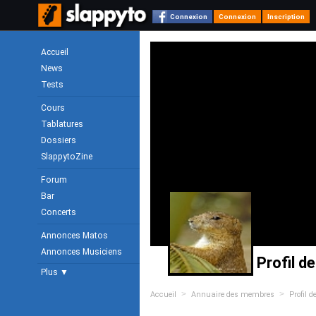
Connexion
Connexion
Inscription
Accueil
News
Tests
Cours
Tablatures
Dossiers
SlappytoZine
Forum
Bar
Concerts
Annonces Matos
Annonces Musiciens
Profil d
Plus ▼
>
>
Accueil
Annuaire des membres
Profil d