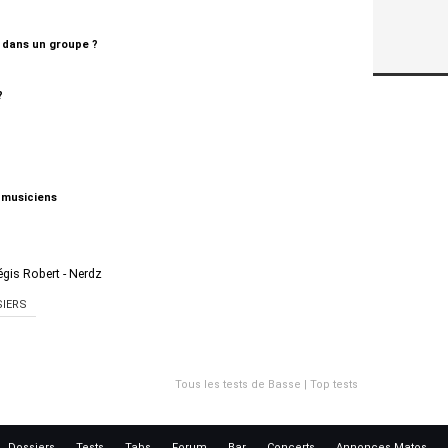
t dans un groupe ?
?
 musiciens
 Régis Robert - Nerdz
IERS
Tous les tests de Basse
|
Top tests
Dossiers
Tests
Tabs
Forum
Bar
Concerts
Annonces Matos