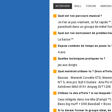
INTERVIEW
WALL
FORUM
ANNONC
Quel est ton parcours musical ?
Je n'en ai pas vraiment, ce fut rapide ^^
parachuté dans un groupe de métal fond
Quel est ton instrument de prédilectio
La basse ^^
Depuis combien de temps en joues-tu 
4 ans
Quelles techniques pratiques-tu ?
jeu aux doigts
Quel matériel utilises-tu ? (hors effets
Basses : Warwick Corvette STD, Warw
NT 5, Aria pro SLB II Guitare : Aria Pro
Ashdown MAG 810+ Ampeg SVT12HE
Utilises-tu des effets ? si oui lesquels 
Ceux intégrés dans ma tête (d'ampli ^^
Bass big muff + EHX Bassball + Boss
Si tu devais former le groupe idéal, de