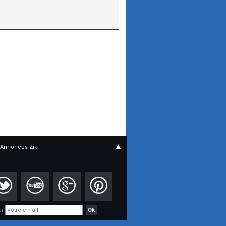
▲
Annonces Zik
er