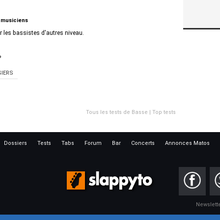
 musiciens
 les bassistes d'autres niveau.
P
IERS
Tous les tests de Basse
|
Top tests
Dossiers
Tests
Tabs
Forum
Bar
Concerts
Annonces Matos
Newslett