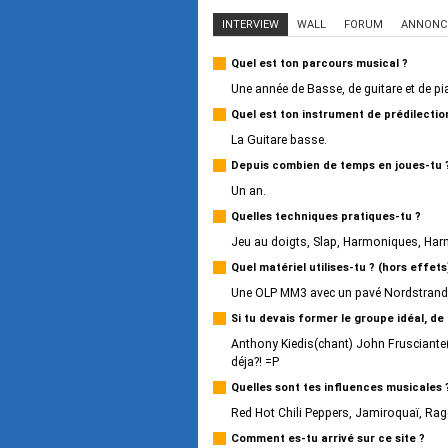
INTERVIEW
WALL
FORUM
ANNONC
Quel est ton parcours musical ?
Une année de Basse, de guitare et de pi
Quel est ton instrument de prédilectio
La Guitare basse.
Depuis combien de temps en joues-tu 
Un an.
Quelles techniques pratiques-tu ?
Jeu au doigts, Slap, Harmoniques, Harmon
Quel matériel utilises-tu ? (hors effets
Une OLP MM3 avec un pavé Nordstrand 
Si tu devais former le groupe idéal, de
Anthony Kiedis(chant) John Frusciante(g
déja?! =P
Quelles sont tes influences musicales 
Red Hot Chili Peppers, Jamiroquaï, Rag
Comment es-tu arrivé sur ce site ?