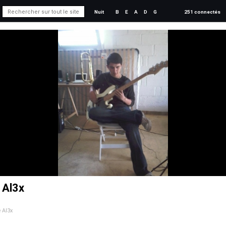
Nuit
B
E
A
D
G
251 connectés
e Al3x
e Al3x