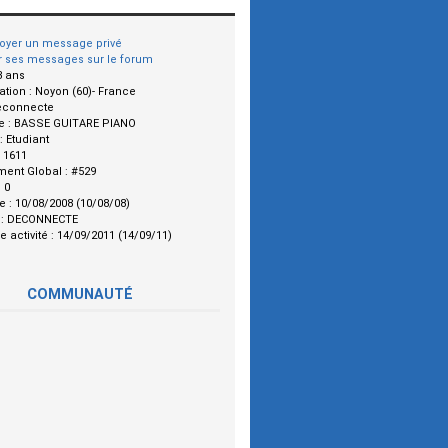
oyer un message privé
r ses messages sur le forum
3 ans
ation :
Noyon (60)- France
econnecte
e :
BASSE GUITARE PIANO
 :
Etudiant
:
1611
ment Global :
#529
:
0
le :
10/08/2008 (10/08/08)
 :
DECONNECTE
e activité :
14/09/2011 (14/09/11)
COMMUNAUTÉ