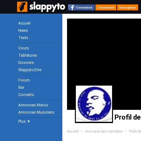
Connexion
Connexion
Inscription
Accueil
News
Tests
Cours
Tablatures
Dossiers
SlappytoZine
Forum
Bar
Concerts
Annonces Matos
Annonces Musiciens
Profil d
Plus ▼
>
>
Accueil
Annuaire des membres
Profil d