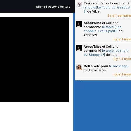
Taikira
et Cell
ont commenté
Aller à Sweepyto Guitare
le topic [Le Topic du Freepost
7]
de Vikie
il y a 1 semain
Aeros'Miss
et Cell
ont
commenté
le topic [une
chope s'il vous plait !]
de
Adrien21
il y a 1 moi
Aeros'Miss
et Cell
ont
commenté
le topic [La mort
de Slappyto?]
de kurt
il y a 1 moi
Cell
a voté pour
le message
de Aeros'Miss
il y a 1 moi
Cell
a voté pour
le message
de Malicia
il y a 1 moi
▼