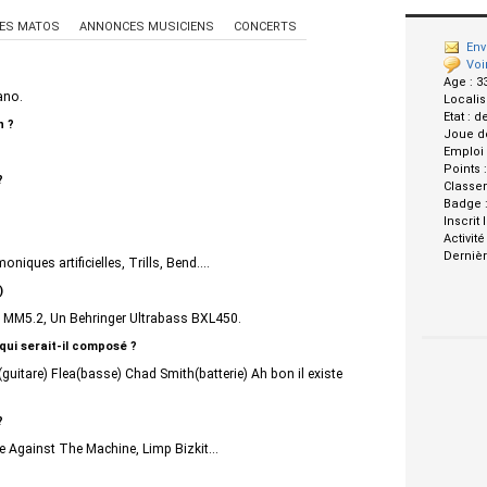
ES MATOS
ANNONCES MUSICIENS
CONCERTS
Env
Voi
Age :
3
ano.
Localis
Etat :
d
n ?
Joue d
Emploi
Points 
?
Classe
Badge 
Inscrit 
Activité
Dernièr
iques artificielles, Trills, Bend....
)
MM5.2, Un Behringer Ultrabass BXL450.
 qui serait-il composé ?
uitare) Flea(basse) Chad Smith(batterie) Ah bon il existe
?
e Against The Machine, Limp Bizkit...