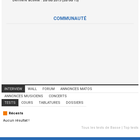
Dernière activité :
26/08/2013 (26/08/13)
COMMUNAUTÉ
INTERVIEW
WALL
FORUM
ANNONCES MATOS
ANNONCES MUSICIENS
CONCERTS
TESTS
COURS
TABLATURES
DOSSIERS
Récents
Aucun résultat !
Tous les tests de Basse
|
Top tests