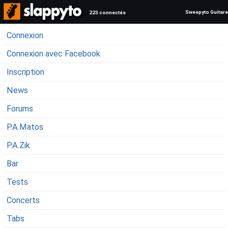
Sweepyto Guitare
223 connectés
Connexion
Connexion avec Facebook
Inscription
News
Forums
P.A.Matos
P.A.Zik
Bar
Tests
Concerts
Tabs