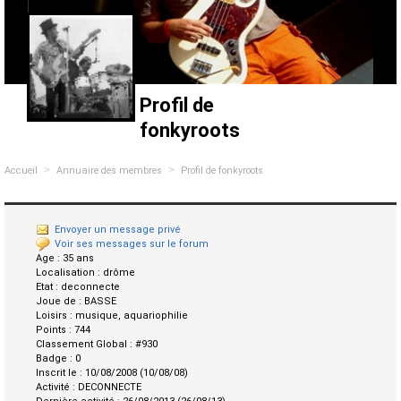
Profil de
fonkyroots
>
>
Accueil
Annuaire des membres
Profil de fonkyroots
Envoyer un message privé
Voir ses messages sur le forum
Age :
35 ans
Localisation :
drôme
Etat :
deconnecte
Joue de :
BASSE
Loisirs :
musique, aquariophilie
Points :
744
Classement Global :
#930
Badge :
0
Inscrit le :
10/08/2008 (10/08/08)
Activité :
DECONNECTE