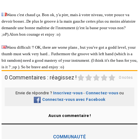
Waou c'est chaud ça. Bon ok, y'a pire, mais à votre niveau, votre pouce va
devoir bosser...De plus le groove à la main gauche certes plus ou moins aléatoire
demande une bonne maîtrise de l'instrument (c'est la basse pour vous non?
;oP).Alors bon courage et enjoy :o)
Waou difficult !! OK, there are worse plans , but you've got a godd level, your
thumb must work very hard... Futhermore the groove with left hand (which is a
bit ramdom) need a good mastery of your instrument. (I think it's the bass for you,
is it ? ;op ). So be brave and enjoy :o)
1
2
3
4
5
0 Commentaires : réagissez !
0 notes
Envie de répondre ?
Inscrivez-vous
-
Connectez-vous
ou
Connectez-vous avec Facebook
Aucun commentaire !
COMMUNAUTÉ