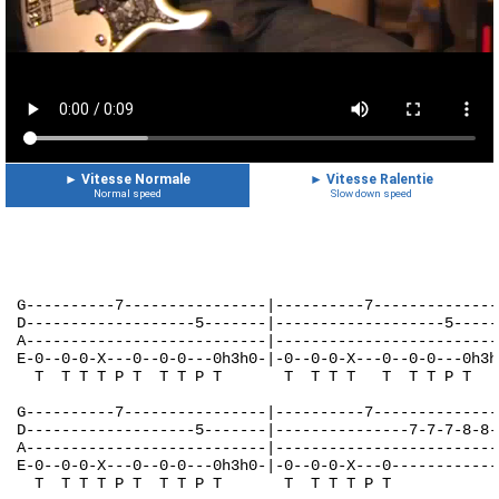
►
Vitesse Normale
►
Vitesse Ralentie
Normal speed
Slow down speed
G----------7----------------|----------7--------------
D-------------------5-------|-------------------5-----
A---------------------------|-------------------------
E-0--0-0-X---0--0-0---0h3h0-|-0--0-0-X---0--0-0---0h3h
  T  T T T P T  T T P T       T  T T T   T  T T P T 
G----------7----------------|----------7--------------
D-------------------5-------|---------------7-7-7-8-8-
A---------------------------|-------------------------
E-0--0-0-X---0--0-0---0h3h0-|-0--0-0-X---0------------
  T  T T T P T  T T P T       T  T T T P T 
