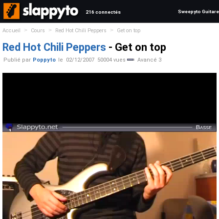
Sweepyto Guitare
216 connectés
>
>
>
Accueil
Cours
Red Hot Chili Peppers
Get on top
Red Hot Chili Peppers
- Get on top
Publié par
Poppyto
le
02/12/2007
50004 vues
Avancé 3