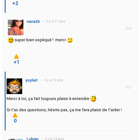
+2
nana26
•
il y a 11 ans
#28
super bien expliqué ! merci
+1
yoplait
•
il y a 13 ans
#27
Merci à toi, ça fait toujours plaisir à entendre
.
Si t'as des questions, hésite pas, ça me fera plaisir de t'aider !
0
Lubjan
•
il y a 13 ans