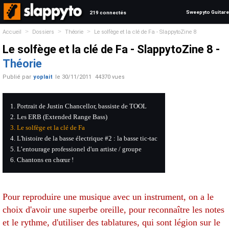
Sweepyto Guitare
219 connectés
>
>
>
Accueil
Dossiers
Théorie
Le solfège et la clé de Fa - SlappytoZine 8
Le solfège et la clé de Fa - SlappytoZine 8 -
Théorie
Publié par
yoplait
le
30/11/2011
44370 vues
Portrait de Justin Chancellor, bassiste de TOOL
Les ERB (Extended Range Bass)
Le solfège et la clé de Fa
L'histoire de la basse électrique #2 : la basse tic-tac
L’entourage professionel d'un artiste / groupe
Chantons en chœur !
Pour reproduire une musique avec un instrument, on a le
choix d'avoir une superbe oreille, pour reconnaître les notes
et le rythme, d'utiliser des tablatures, qui sont légion sur le