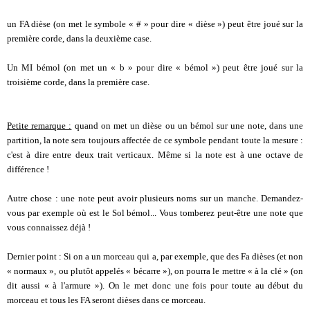
un FA dièse (on met le symbole « # » pour dire « dièse ») peut être joué sur la
première corde, dans la deuxième case.
Un MI bémol (on met un « b » pour dire « bémol ») peut être joué sur la
troisième corde, dans la première case.
Petite remarque :
quand on met un dièse ou un bémol sur une note, dans une
partition, la note sera toujours affectée de ce symbole pendant toute la mesure :
c'est à dire entre deux trait verticaux. Même si la note est à une octave de
différence !
Autre chose : une note peut avoir plusieurs noms sur un manche. Demandez-
vous par exemple où est le Sol bémol... Vous tomberez peut-être une note que
vous connaissez déjà !
Dernier point : Si on a un morceau qui a, par exemple, que des Fa dièses (et non
« normaux », ou plutôt appelés « bécarre »), on pourra le mettre « à la clé » (on
dit aussi « à l'armure »). On le met donc une fois pour toute au début du
morceau et tous les FA seront dièses dans ce morceau.