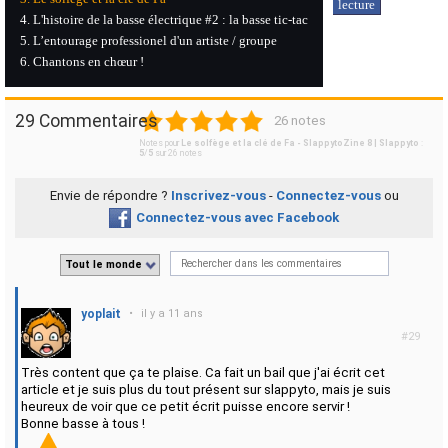
lecture
L'histoire de la basse électrique #2 : la basse tic-tac
L’entourage professionel d'un artiste / groupe
Chantons en chœur !
1
2
3
4
5
29 Commentaires
26 notes
Notes pour
Le solfège et la clé de Fa - SlappytoZine 8 | Slappyto
:
5
/
5
sur
26
notes
Envie de répondre ?
Inscrivez-vous
-
Connectez-vous
ou
Connectez-vous avec Facebook
Tout le monde
yoplait
•
il y a 11 ans
#29
Très content que ça te plaise. Ca fait un bail que j'ai écrit cet
article et je suis plus du tout présent sur slappyto, mais je suis
heureux de voir que ce petit écrit puisse encore servir !
Bonne basse à tous !