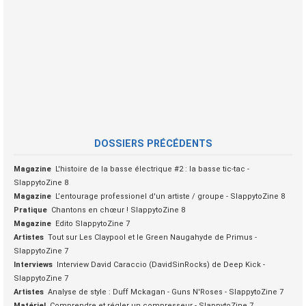
DOSSIERS PRÉCÉDENTS
Magazine
L'histoire de la basse électrique #2 : la basse tic-tac -
SlappytoZine 8
Magazine
L’entourage professionel d'un artiste / groupe - SlappytoZine 8
Pratique
Chantons en chœur ! SlappytoZine 8
Magazine
Edito SlappytoZine 7
Artistes
Tout sur Les Claypool et le Green Naugahyde de Primus -
SlappytoZine 7
Interviews
Interview David Caraccio (DavidSinRocks) de Deep Kick -
SlappytoZine 7
Artistes
Analyse de style : Duff Mckagan - Guns N'Roses - SlappytoZine 7
Matériel
Comprendre et régler un compresseur - SlappytoZine 7