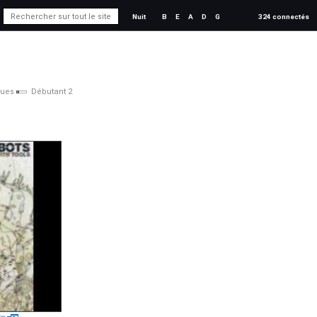
Nuit
B
E
A
D
G
324 connectés
vues
Débutant 2