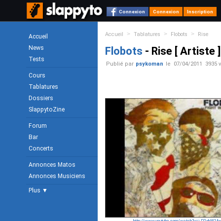
Connexion
Connexion
Inscription
>
>
>
Accueil
Tablatures
Flobots
Rise
Accueil
News
Flobots
- Rise [ Artiste ]
Tests
Publié par
psykoman
le
07/04/2011
3935 
Cours
Tablatures
Dossiers
SlappytoZine
Forum
Bar
Concerts
Annonces Matos
Annonces Musiciens
Plus ▼