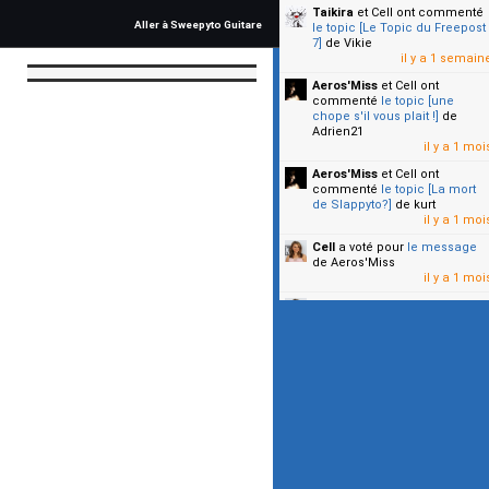
Taikira
et Cell
ont commenté
Aller à Sweepyto Guitare
le topic [Le Topic du Freepost
7]
de Vikie
il y a 1 semain
Aeros'Miss
et Cell
ont
commenté
le topic [une
chope s'il vous plait !]
de
Adrien21
il y a 1 moi
Aeros'Miss
et Cell
ont
commenté
le topic [La mort
de Slappyto?]
de kurt
il y a 1 moi
Cell
a voté pour
le message
de Aeros'Miss
il y a 1 moi
Cell
a voté pour
le message
de Malicia
il y a 1 moi
▼