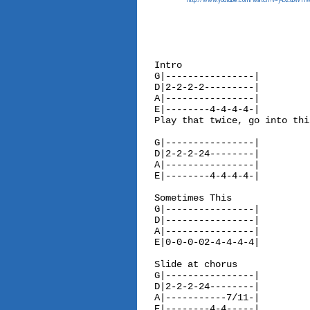
http://www.youtube.com/watch?v=j-D2xbW1f
Intro

G|----------------|

D|2-2-2-2---------|

A|----------------|

E|--------4-4-4-4-|

Play that twice, go into thi
G|----------------|

D|2-2-2-24--------|

A|----------------|

E|--------4-4-4-4-|

Sometimes This

G|----------------|

D|----------------|

A|----------------|

E|0-0-0-02-4-4-4-4|

Slide at chorus

G|----------------|

D|2-2-2-24--------|

A|-----------7/11-|

E|--------4-4-----|
