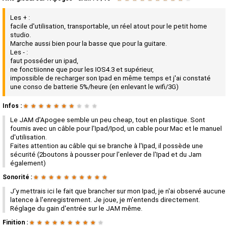
Les + :
facile d'utilisation, transportable, un réel atout pour le petit home
studio.
Marche aussi bien pour la basse que pour la guitare.
Les - :
faut posséder un ipad,
ne fonctiionne que pour les IOS4.3 et supérieur,
impossible de recharger son Ipad en même temps et j'ai constaté
une conso de batterie 5%/heure (en enlevant le wifi/3G)
Infos :
★
★
★
★
★
★
★
★
★
★
Le JAM d'Apogee semble un peu cheap, tout en plastique. Sont
fournis avec un câble pour l'Ipad/Ipod, un cable pour Mac et le manuel
d'utilisation.
Faites attention au câble qui se branche à l'Ipad, il possède une
sécurité (2boutons à pousser pour l'enlever de l'Ipad et du Jam
également)
Sonorité :
★
★
★
★
★
★
★
★
★
★
J'y mettrais ici le fait que brancher sur mon Ipad, je n'ai observé aucune
latence à l'enregistrement. Je joue, je m'entends directement.
Réglage du gain d'entrée sur le JAM même.
Finition :
★
★
★
★
★
★
★
★
★
★