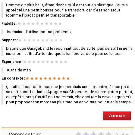
Comme dit plus haut, étant donné qu'il est tout en plastique, j'aurais
apprécié une petit housse pour le transport, car c'est son atout
(comme l'ipad) : petit et transportable.
Fiabilité :
★
★
★
★
★
★
★
★
★
★
1semaine d'utilisation : no problemo.
Support :
★
★
★
★
★
★
★
★
★
★
Disons que Garageband le reconnait tout de suite, pas de soft ni rien à
installer. Il suffit d'attendre que la lumière verdoie pour se lancer.
Expérience :
★
★
★
★
★
★
★
★
★
★
10ans de mao
En contexte :
★
★
★
★
★
★
★
★
★
★
ça fait un bout de temps que je cherchais une alternative à mon pc et
sa carte son. Le Jam d'Apogee sur Gb permet de s'enregistrer partout,
en répète lorsqu'un riff doit se retenir, chez soi (de la cave au grenier)
pour proposer son morceau plus tard ou en voiture pour tuer le temps...
Votre avis
1
2
3
4
5
1 Commentaire
0 notes