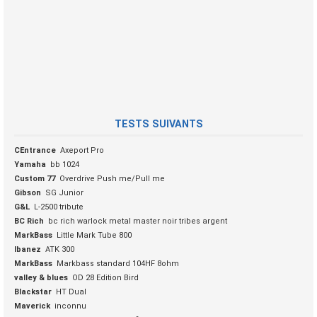
TESTS SUIVANTS
CEntrance
Axeport Pro
Yamaha
bb 1024
Custom 77
Overdrive Push me/Pull me
Gibson
SG Junior
G&L
L-2500 tribute
BC Rich
bc rich warlock metal master noir tribes argent
MarkBass
Little Mark Tube 800
Ibanez
ATK 300
MarkBass
Markbass standard 104HF 8ohm
valley & blues
OD 28 Edition Bird
Blackstar
HT Dual
Maverick
inconnu