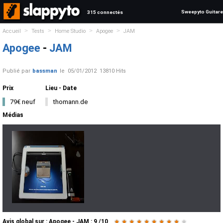
Sweepyto Guitare
315 connectés
>
>
>
>
Accueil
Tests
Home Studio
Apogee
JAM
Apogee
-
JAM
Publié par
bassman
le
05/01/2012
13810 Hits
Prix
Lieu - Date
79€ neuf
thomann.de
Médias
Avis global
sur :
Apogee - JAM
:
9
/
10
★
★
★
★
★
★
★
★
★
★