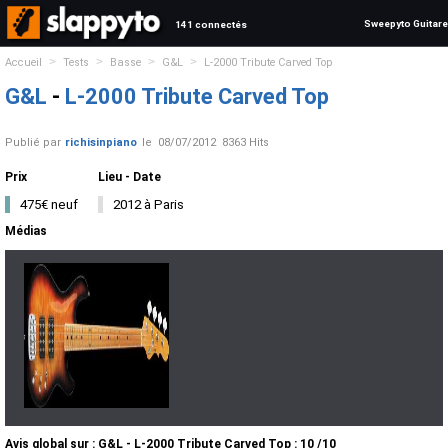
Sweepyto Guitare
141 connectés
>
>
>
>
Accueil
Tests
Basse
G&L
L-2000 Tribute Carved Top
G&L
-
L-2000 Tribute Carved Top
Publié par
richisinpiano
le
08/07/2012
8363 Hits
Prix
Lieu - Date
475€ neuf
2012 à Paris
Médias
Avis global
sur :
G&L - L-2000 Tribute Carved Top
:
10
/
10