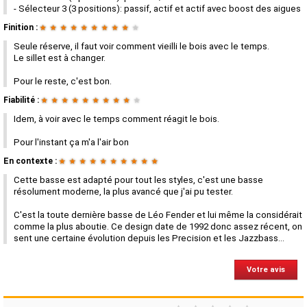
- Sélecteur 3 (3 positions): passif, actif et actif avec boost des aigues
Finition :
★
★
★
★
★
★
★
★
★
★
Seule réserve, il faut voir comment vieilli le bois avec le temps.
Le sillet est à changer.
Pour le reste, c'est bon.
Fiabilité :
★
★
★
★
★
★
★
★
★
★
Idem, à voir avec le temps comment réagit le bois.
Pour l'instant ça m'a l'air bon
En contexte :
★
★
★
★
★
★
★
★
★
★
Cette basse est adapté pour tout les styles, c'est une basse
résolument moderne, la plus avancé que j'ai pu tester.
C'est la toute dernière basse de Léo Fender et lui même la considérait
comme la plus aboutie. Ce design date de 1992 donc assez récent, on
sent une certaine évolution depuis les Precision et les Jazzbass...
Votre avis