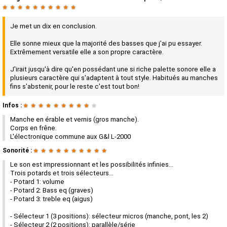
★
★
★
★
★
★
★
★
★
★
Je met un dix en conclusion.
Elle sonne mieux que la majorité des basses que j'ai pu essayer.
Extrêmement versatile elle a son propre caractère.
J'irait jusqu'à dire qu'en possédant une si riche palette sonore elle a
plusieurs caractère qui s'adaptent à tout style. Habitués au manches
fins s'abstenir, pour le reste c'est tout bon!
Infos :
★
★
★
★
★
★
★
★
★
★
Manche en érable et vernis (gros manche).
Corps en frêne.
L'électronique commune aux G&l L-2000
Sonorité :
★
★
★
★
★
★
★
★
★
★
Le son est impressionnant et les possibilités infinies...
Trois potards et trois sélecteurs...
- Potard 1: volume
- Potard 2: Bass eq (graves)
- Potard 3: treble eq (aigus)
- Sélecteur 1 (3 positions): sélecteur micros (manche, pont, les 2)
- Sélecteur 2 (2 positions): parallèle/série