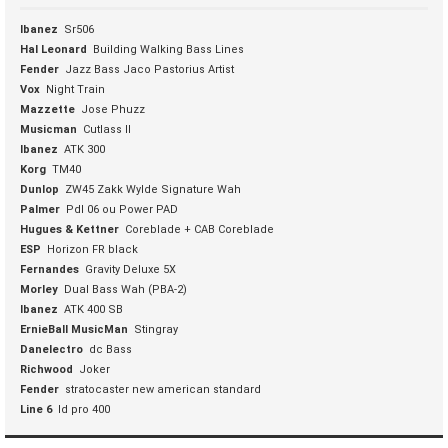
Ibanez
Sr506
Hal Leonard
Building Walking Bass Lines
Fender
Jazz Bass Jaco Pastorius Artist
Vox
Night Train
Mazzette
Jose Phuzz
Musicman
Cutlass II
Ibanez
ATK 300
Korg
TM40
Dunlop
ZW45 Zakk Wylde Signature Wah
Palmer
PdI 06 ou Power PAD
Hugues & Kettner
Coreblade + CAB Coreblade
ESP
Horizon FR black
Fernandes
Gravity Deluxe 5X
Morley
Dual Bass Wah (PBA-2)
Ibanez
ATK 400 SB
ErnieBall MusicMan
Stingray
Danelectro
dc Bass
Richwood
Joker
Fender
stratocaster new american standard
Line 6
ld pro 400