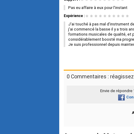
Pas eu affaire à eux pour l'instant
Expérience :
★
★
★
★
★
★
★
★
★
★
J'ai touché à pas mal d'instrument de
j'ai commencé la basse il y a trois an
formations musicales de qualité, et p
considérablement boosté ma progre
Je suis professionnel depuis mainten
0 Commentaires : réagissez 
Envie de répondre
Con