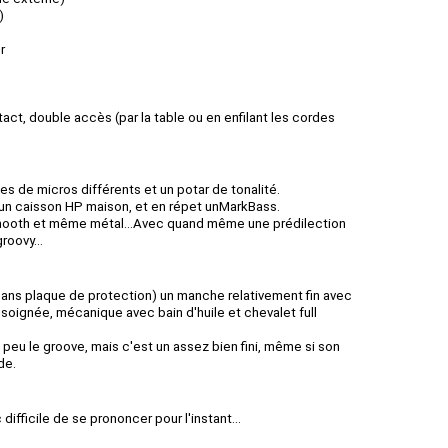
)
r
act, double accès (par la table ou en enfilant les cordes
s de micros différents et un potar de tonalité.
 un caisson HP maison, et en répet unMarkBass.
 smooth et même métal...Avec quand même une prédilection
roovy...
ans plaque de protection) un manche relativement fin avec
 soignée, mécanique avec bain d'huile et chevalet full
 peu le groove, mais c'est un assez bien fini, même si son
de.
difficile de se prononcer pour l'instant...