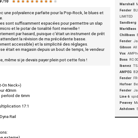
9
/
10
★
★
★
★
★
★
★
★
★
★
Marshall
Fender
BL
ec une polyvalence parfaite pour la Pop-Rock, le blues et
LIMITED
e.
Sandberg
des sont suffisamment espacées pour permettre un slap
micro et le potar de tonalité font merveille !
MarkBass
ement par hasard, puisque c'était un instrument de prêt
Chillbass
attendant la révision de ma précédente basse.
Fender
Ja
ilement accessible) et la simplicité des réglages.
Gibson
All
sse était en magasin depuis un bout de temps, le vendeur
Vox
AMPh
, même si je devais payer plein pot cette fois !
Boss
RC-3
Ibanez
TS
AMPEG
B2
Fender
FR
Hofner
Be
lt-On Neck»)
geur 40mm
Fender
Ja
n perloid de 6mm
Line 6
spid
Peavey
MA
iplication 17:1
Ashdown
Dyna Rail
ions:
ne externe)