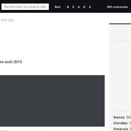
Nuit
B
E
A
D
G
294 connectés
FXB-530
en août 2013
Ibanez
SR
StetsBar
Dimarzio