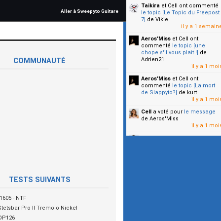
Taikira
et Cell
ont commenté
Aller à Sweepyto Guitare
le topic [Le Topic du Freepost
7]
de Vikie
il y a 1 semain
Aeros'Miss
et Cell
ont
commenté
le topic [une
chope s'il vous plait !]
de
Adrien21
COMMUNAUTÉ
il y a 1 moi
Aeros'Miss
et Cell
ont
commenté
le topic [La mort
de Slappyto?]
de kurt
il y a 1 moi
Cell
a voté pour
le message
de Aeros'Miss
il y a 1 moi
Cell
a voté pour
le message
de Malicia
il y a 1 moi
▼
TESTS SUIVANTS
1605 - NTF
Stetsbar Pro II Tremolo Nickel
DP126