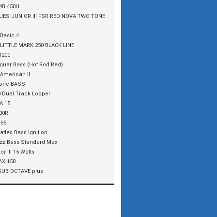
MB 450H
UES JUNIOR III FSR RED NOVA TWO TONE
Basic 4
LITTLE MARK 250 BLACK LINE
B200
guar Bass (Hot Rod Red)
 American II
one BASS
0 Dual Track Looper
A 15
00R
-55
atles Bass Ignition
zz Bass Standard Mex
er III 15 Watts
X 158
SUB OCTAVE plus