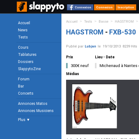
Connexion
Connexion
Inscription
>
>
>
>
Accueil
Tests
Basse
HAGSTROM
Accueil
News
HAGSTROM
-
FXB-530
Tests
Publié par
Lubjan
le
19/10/2013
8239 Hits
Cours
Tablatures
Prix
Lieu - Date
Dossiers
300€ neuf
Michenaud à Nantes 
SlappytoZine
Médias
Forum
Bar
Concerts
Annonces Matos
Annonces Musiciens
Plus ▼