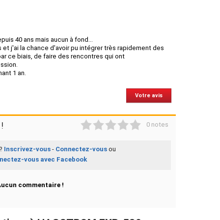
puis 40 ans mais aucun à fond...
s et j'ai la chance d'avoir pu intégrer très rapidement des
ar ce biais, de faire des rencontres qui ont
ssion.
ant 1 an.
Votre avis
1
2
3
4
5
!
0 notes
 ?
Inscrivez-vous
-
Connectez-vous
ou
nectez-vous avec Facebook
Aucun commentaire !