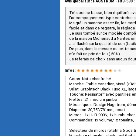
Avis global
sur :
HAGSTROM - FXB-530
:
Très bonne basse, bien équilibré, av
l'accompagnement type contrebass
Malgré un manche assez fin, les cor
facile et dans ce registre, le réglage 
Je suis tombé sur ce modèle complèt
de la maison Michenaud à Nantes en 
J'ai flashé sur la qualité de son (fac
De plus, dans la mesure ou cette ba
m'a fait un prix de fou (-50%).
Je referais ce choix sans aucun doute
Infos :
★
★
★
★
★
★
★
★
★
★
Corps: Nato chanfreiné
Manche: Erable canadien, vissé («Bo
Sillet: Graphtech Black Tusq XL, lar
Touche: Resinator™ avec pastilles e
Frettes: 21, medium jumbo
Mécaniques: Design Hagstrom, démult
Diapason: 30,75"/781mm, court
Micros : 1x HJR-900N, 1x humbucker 
Commandes: 1x volume/1x tonalité,
Sélecteur de micros rotatif à 6 posit
Manche + chevalet, single coil (bobi