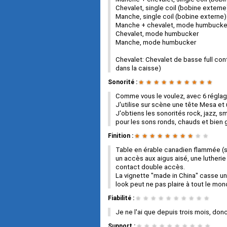
Chevalet, single coil (bobine externe
Manche, single coil (bobine externe)
Manche + chevalet, mode humbucke
Chevalet, mode humbucker
Manche, mode humbucker
Chevalet: Chevalet de basse full cont
dans la caisse)
Sonorité :
★
★
★
★
★
★
★
★
★
★
Comme vous le voulez, avec 6 réglage
J'utilise sur scène une tête Mesa et
J'obtiens les sonorités rock, jazz,
pour les sons ronds, chauds et bien g
Finition :
★
★
★
★
★
★
★
★
★
★
Table en érable canadien flammée (s
un accès aux aigus aisé, une lutherie
contact double accès.
La vignette "made in China" casse un
look peut ne pas plaire à tout le mon
Fiabilité :
★
★
★
★
★
★
★
★
★
★
Je ne l'ai que depuis trois mois, donc 
Support :
★
★
★
★
★
★
★
★
★
★