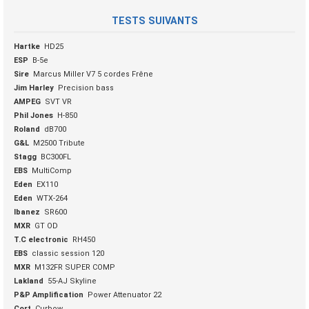
TESTS SUIVANTS
Hartke
HD25
ESP
B-5e
Sire
Marcus Miller V7 5 cordes Frêne
Jim Harley
Precision bass
AMPEG
SVT VR
Phil Jones
H-850
Roland
dB700
G&L
M2500 Tribute
Stagg
BC300FL
EBS
MultiComp
Eden
EX110
Eden
WTX-264
Ibanez
SR600
MXR
GT OD
T.C electronic
RH450
EBS
classic session 120
MXR
M132FR SUPER COMP
Lakland
55-AJ Skyline
P&P Amplification
Power Attenuator 22
Cort
Curbow