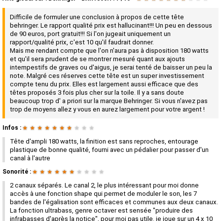
Difficile de formuler une conclusion à propos de cette tête
behringer. Le rapport qualité prix est hallucinant!!! Un peu en dessous
de 90 euros, port gratuit!!! Si l'on jugeait uniquement un
rapport/qualité prix, c'est 10 qu'il faudrait donner.
Mais me rendant compte que l'on n'aura pas à disposition 180 watts
et qu'il sera prudent de se montrer mesuré quant aux ajouts
intempestifs de graves ou d'aigus, je serai tenté de baisser un peu la
note. Malgré ces réserves cette tête est un super investissement
compte tenu du prix. Elles est largement aussi efficace que des
têtes proposés 3 fois plus cher sur la toile. Il y a sans doute
beaucoup trop d' a priori sur la marque Behringer. Si vous n'avez pas
trop de moyens allez y vous en aurez largement pour votre argent !
Infos :
★
★
★
★
★
★
★
★
★
★
Tête d'ampli 180 watts, la finition est sans reproches, entourage
plastique de bonne qualité, fourni avec un pédalier pour passer d'un
canal à l'autre
Sonorité :
★
★
★
★
★
★
★
★
★
★
2 canaux séparés. Le canal 2, le plus intéressant pour moi donne
accès à une fonction shape qui permet de moduler le son, les 7
bandes de l'égalisation sont efficaces et communes aux deux canaux.
La fonction ultrabass, genre octaver est sensée "produire des
infrabasses d'après la notice", pour moi pas utile. je joue sur un 4 x 10