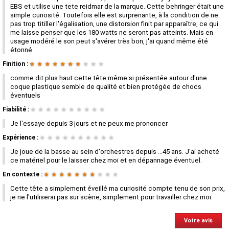
EBS et utilise une tete reidmar de la marque. Cette behringer était une
simple curiosité. Toutefois elle est surprenante, à la condition de ne
pas trop titiller l'égalisation, une distorsion finit par apparaître, ce qui
me laisse penser que les 180 watts ne seront pas atteints. Mais en
usage modéré le son peut s'avérer très bon, j'ai quand même été
étonné
Finition :
★
★
★
★
★
★
★
★
★
★
comme dit plus haut cette tête même si présentée autour d'une
coque plastique semble de qualité et bien protégée de chocs
éventuels
Fiabilité :
★
★
★
★
★
★
★
★
★
★
Je l'essaye depuis 3 jours et ne peux me prononcer
Expérience :
★
★
★
★
★
★
★
★
★
★
Je joue de la basse au sein d'orchestres depuis ...45 ans. J'ai acheté
ce matériel pour le laisser chez moi et en dépannage éventuel.
En contexte :
★
★
★
★
★
★
★
★
★
★
Cette tête a simplement éveillé ma curiosité compte tenu de son prix,
je ne l'utiliserai pas sur scène, simplement pour travailler chez moi.
Votre avis