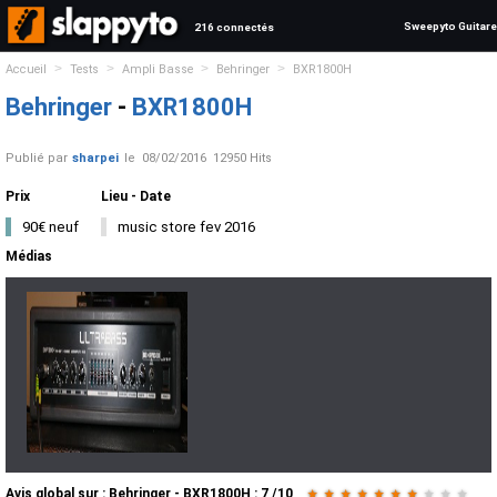
Sweepyto Guitare
216 connectés
>
>
>
>
Accueil
Tests
Ampli Basse
Behringer
BXR1800H
Behringer
-
BXR1800H
Publié par
sharpei
le
08/02/2016
12950 Hits
Prix
Lieu - Date
90€ neuf
music store fev 2016
Médias
Avis global
sur :
Behringer - BXR1800H
:
7
/
10
★
★
★
★
★
★
★
★
★
★