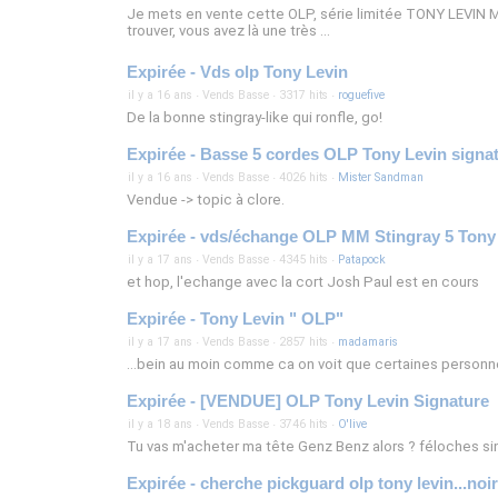
Je mets en vente cette OLP, série limitée TONY LEVIN Mai
trouver, vous avez là une très ...
Expirée - Vds olp Tony Levin
il y a 16 ans
·
Vends Basse
·
3317 hits
·
roguefive
De la bonne stingray-like qui ronfle, go!
Expirée - Basse 5 cordes OLP Tony Levin signa
il y a 16 ans
·
Vends Basse
·
4026 hits
·
Mister Sandman
Vendue -> topic à clore.
Expirée - vds/échange OLP MM Stingray 5 Tony
il y a 17 ans
·
Vends Basse
·
4345 hits
·
Patapock
et hop, l'echange avec la cort Josh Paul est en cours
Expirée - Tony Levin " OLP"
il y a 17 ans
·
Vends Basse
·
2857 hits
·
madamaris
...bein au moin comme ca on voit que certaines personnes 
Expirée - [VENDUE] OLP Tony Levin Signature
il y a 18 ans
·
Vends Basse
·
3746 hits
·
O'live
Tu vas m'acheter ma tête Genz Benz alors ? féloches sin
Expirée - cherche pickguard olp tony levin...noir