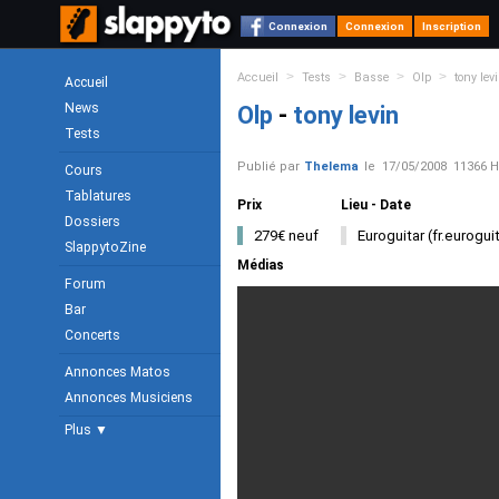
Connexion
Connexion
Inscription
>
>
>
>
Accueil
Tests
Basse
Olp
tony lev
Accueil
News
Olp
-
tony levin
Tests
Publié par
Thelema
le
17/05/2008
11366 H
Cours
Tablatures
Prix
Lieu - Date
Dossiers
279€ neuf
Euroguitar (fr.eurogui
SlappytoZine
Médias
Forum
Bar
Concerts
Annonces Matos
Annonces Musiciens
Plus ▼