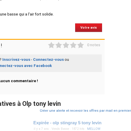
ne basse qui a l'air fort solide.
Votre avis
1
2
3
4
5
!
0 notes
 ?
Inscrivez-vous
-
Connectez-vous
ou
nectez-vous avec Facebook
Aucun commentaire !
ives à Olp tony levin
Créer une alerte et recevoir les offres par mail en premier
Expirée - olp stingray 5 tony levin
il y a 7 ans
·
Vends Basse
·
1872 hits
·
MELLOW