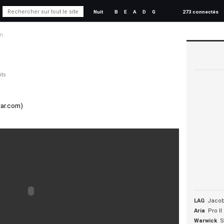
Nuit
B
E
A
D
G
273 connectés
in
its
tar.com)
LAG
Jacob
Aria
Pro II
Warwick
S