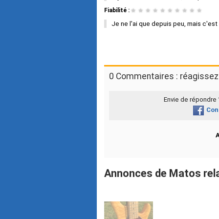
Fiabilité :
★
★
★
★
★
★
★
★
★
★
Je ne l'ai que depuis peu, mais c'est u
0 Commentaires : réagissez 
Envie de répondre
Con
Annonces de Matos relat