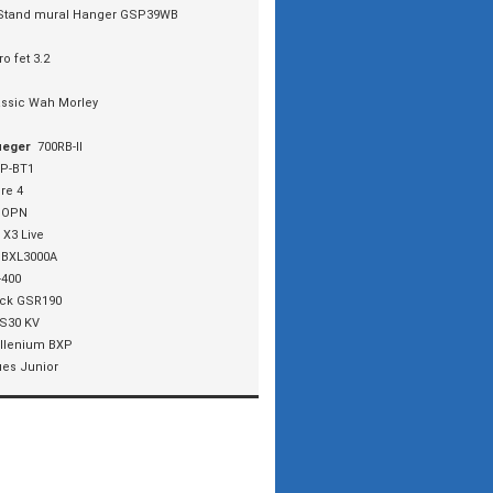
Stand mural Hanger GSP39WB
ro fet 3.2
assic Wah Morley
ueger
700RB-II
P-BT1
re 4
 OPN
 X3 Live
BXL3000A
-400
ck GSR190
S30 KV
llenium BXP
ues Junior