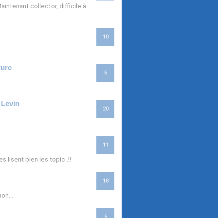
ntenant collector, difficile à
10
ture
6
 Levin
20
11
lisent bien les topic..!!
18
on...
5