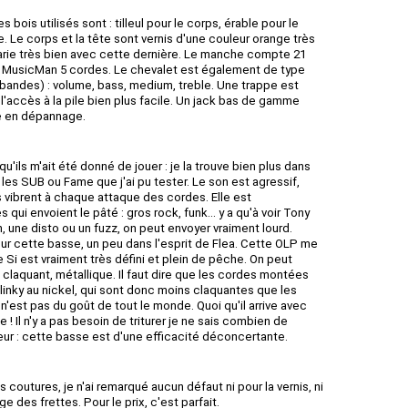
 bois utilisés sont : tilleul pour le corps, érable pour le
. Le corps et la tête sont vernis d'une couleur orange très
arie très bien avec cette dernière. Le manche compte 21
e MusicMan 5 cordes. Le chevalet est également de type
 bandes) : volume, bass, medium, treble. Une trappe est
 l'accès à la pile bien plus facile. Un jack bas de gamme
rde en dépannage.
u'ils m'ait été donné de jouer : je la trouve bien plus dans
 les SUB ou Fame que j'ai pu tester. Le son est agressif,
vibrent à chaque attaque des cordes. Elle est
 qui envoient le pâté : gros rock, funk... y a qu'à voir Tony
 une disto ou un fuzz, on peut envoyer vraiment lourd.
ur cette basse, un peu dans l'esprit de Flea. Cette OLP me
Si est vraiment très défini et plein de pêche. On peut
s claquant, métallique. Il faut dire que les cordes montées
linky au nickel, qui sont donc moins claquantes que les
 n'est pas du goût de tout le monde. Quoi qu'il arrive avec
! Il n'y a pas besoin de triturer je ne sais combien de
lleur : cette basse est d'une efficacité déconcertante.
 coutures, je n'ai remarqué aucun défaut ni pour la vernis, ni
e des frettes. Pour le prix, c'est parfait.