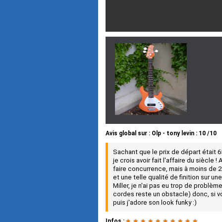
Avis global
sur :
Olp - tony levin
:
10
/
10
Sachant que le prix de départ était 6
je crois avoir fait l'affaire du siècle 
faire concurrence, mais à moins de 2
et une telle qualité de finition sur 
Miller, je n'ai pas eu trop de problèm
cordes reste un obstacle) donc, si vo
puis j'adore son look funky :)
Infos :
★
★
★
★
★
★
★
★
★
★