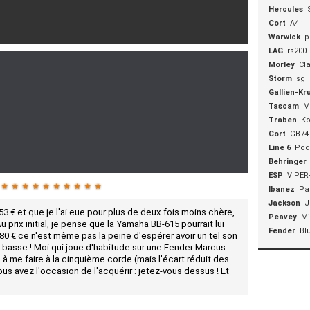
Hercules
Cort
A4
Warwick
p
LAG
rs200
Morley
Cl
Storm
sg
Gallien-Kr
Tascam
M
Traben
Ko
Cort
GB74
Line 6
Pod
Behringer
ESP
VIPER
★
★
★
★
★
★
★
★
★
★
Ibanez
Pa
Jackson
J
53 € et que je l'ai eue pour plus de deux fois moins chère,
Peavey
Mi
! Au prix initial, je pense que la Yamaha BB-615 pourrait lui
Fender
Bl
80 € ce n'est même pas la peine d'espérer avoir un tel son
une basse ! Moi qui joue d'habitude sur une Fender Marcus
e à me faire à la cinquième corde (mais l'écart réduit des
us avez l'occasion de l'acquérir : jetez-vous dessus ! Et