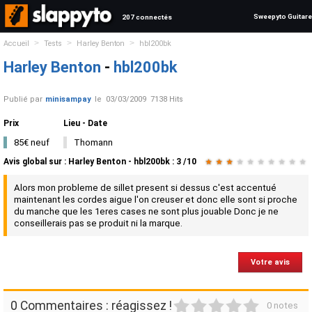
Sweepyto Guitare
207 connectés
>
>
>
Accueil
Tests
Harley Benton
hbl200bk
Harley Benton
-
hbl200bk
Publié par
minisampay
le
03/03/2009
7138 Hits
Prix
Lieu - Date
85€ neuf
Thomann
Avis global
sur :
Harley Benton - hbl200bk
:
3
/
10
★
★
★
★
★
★
★
★
★
★
Alors mon probleme de sillet present si dessus c'est accentué
maintenant les cordes aigue l'on creuser et donc elle sont si proche
du manche que les 1eres cases ne sont plus jouable Donc je ne
conseillerais pas se produit ni la marque.
Votre avis
1
2
3
4
5
0 Commentaires : réagissez !
0 notes