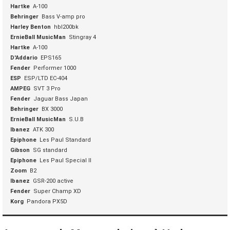
Hartke
A-100
Behringer
Bass V-amp pro
Harley Benton
hbl200bk
ErnieBall MusicMan
Stingray 4
Hartke
A-100
D'Addario
EPS165
Fender
Performer 1000
ESP
ESP/LTD EC-404
AMPEG
SVT 3 Pro
Fender
Jaguar Bass Japan
Behringer
BX 3000
ErnieBall MusicMan
S.U.B
Ibanez
ATK 300
Epiphone
Les Paul Standard
Gibson
SG standard
Epiphone
Les Paul Special II
Zoom
B2
Ibanez
GSR-200 active
Fender
Super Champ XD
Korg
Pandora PX5D