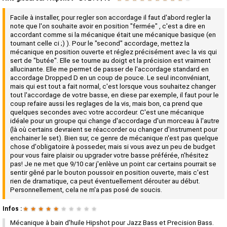
Facile à installer, pour regler son accordage il faut d'abord regler la
note que l'on souhaite avoir en position "fermée" , c'est a dire en
accordant comme si la mécanique était une mécanique basique (en
tournant celle ci ;) ). Pour le "second" accordage, mettez la
mécanique en position ouverte et réglez précisément avec la vis qui
sert de "butée". Elle se tourne au doigt et la précision est vraiment
allucinante. Elle me permet de passer de l'accordage standard en
accordage Dropped D en un coup de pouce. Le seul inconvéniant,
mais qui est tout a fait normal, c'est lorsque vous souhaitez changer
tout l'accordage de votre basse, en diese par exemple, il faut pour le
coup refaire aussi les reglages de la vis, mais bon, ca prend que
quelques secondes avec votre accordeur. C'est une mécanique
idéale pour un groupe qui change d'accordage d'un morceau à l'autre
(là où certains devraient se réaccorder ou changer d'instrument pour
enchainer le set). Bien sur, ce genre de mécanique n'est pas quelque
chose d'obligatoire à posseder, mais si vous avez un peu de budget
pour vous faire plaisir ou upgrader votre basse préférée, n'hésitez
pas! Je ne met que 9/10 car j'enlève un point car certains pourrait se
sentir gêné par le bouton poussoir en position ouverte, mais c'est
rien de dramatique, ca peut éventuellement dérouter au début.
Personnellement, cela ne m'a pas posé de soucis.
Infos :
★
★
★
★
★
★
★
★
★
★
Mécanique à bain d'huile Hipshot pour Jazz Bass et Precision Bass.