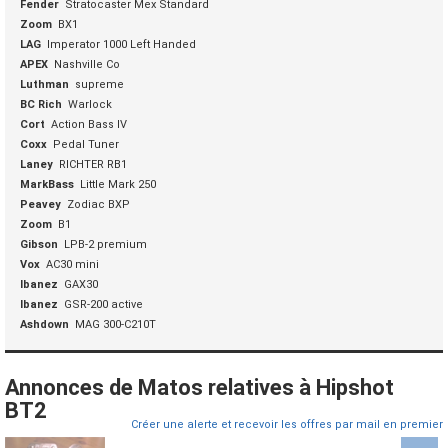
Fender
Stratocaster Mex Standard
Zoom
BX1
LAG
Imperator 1000 Left Handed
APEX
Nashville Co
Luthman
supreme
BC Rich
Warlock
Cort
Action Bass IV
Coxx
Pedal Tuner
Laney
RICHTER RB1
MarkBass
Little Mark 250
Peavey
Zodiac BXP
Zoom
B1
Gibson
LPB-2 premium
Vox
AC30 mini
Ibanez
GAX30
Ibanez
GSR-200 active
Ashdown
MAG 300-C210T
Annonces de Matos relatives à Hipshot
BT2
Créer une alerte et recevoir les offres par mail en premier