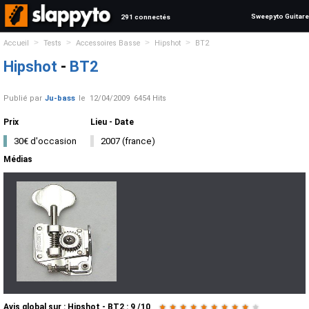
Sweepyto Guitare
291 connectés
>
>
>
>
Accueil
Tests
Accessoires Basse
Hipshot
BT2
Hipshot
-
BT2
Publié par
Ju-bass
le
12/04/2009
6454 Hits
Prix
Lieu - Date
30€ d'occasion
2007 (france)
Médias
Avis global
sur :
Hipshot - BT2
:
9
/
10
★
★
★
★
★
★
★
★
★
★