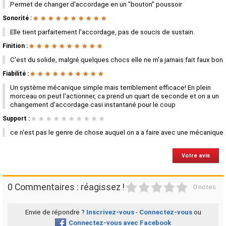
Permet de changer d'accordage en un "bouton" poussoir
Sonorité :
★
★
★
★
★
★
★
★
★
★
Elle tient parfaitement l'accordage, pas de soucis de sustain.
Finition :
★
★
★
★
★
★
★
★
★
★
C'est du solide, malgré quelques chocs elle ne m'a jamais fait faux bon
Fiabilité :
★
★
★
★
★
★
★
★
★
★
Un système mécanique simple mais terriblement efficace! En plein
morceau on peut l'actionner, ca prend un quart de seconde et on a un
changement d'accordage casi instantané pour le coup
Support :
★
★
★
★
★
★
★
★
★
★
ce n'est pas le genre de chose auquel on a a faire avec une mécanique
Votre avis
1
2
3
4
5
0 Commentaires : réagissez !
0 notes
Envie de répondre ?
Inscrivez-vous
-
Connectez-vous
ou
Connectez-vous avec Facebook