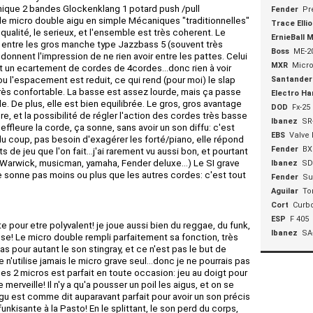
nique 2 bandes Glockenklang 1 potard push /pull
Fender
Pr
r le micro double aigu en simple Mécaniques "traditionnelles"
Trace Ellio
 qualité, le serieux, et l'ensemble est très coherent. Le
ErnieBall 
entre les gros manche type Jazzbass 5 (souvent très
Boss
ME-2
i donnent l'impression de ne rien avoir entre les pattes. Celui
MXR
Micr
nt un ecartement de cordes de 4cordes...donc rien à voir
 l'espacement est reduit, ce qui rend (pour moi) le slap
Santander
très confortable. La basse est assez lourde, mais ça passe
Electro Ha
 De plus, elle est bien equilibrée. Le gros, gros avantage
DOD
Fx-25
e, et la possibilité de régler l'action des cordes très basse
Ibanez
SR
fleure la corde, ça sonne, sans avoir un son diffu: c'est
EBS
Valve 
du coup, pas besoin d'exagérer les forté/piano, elle répond
Fender
BX
 de jeu que l'on fait...j'ai rarement vu aussi bon, et pourtant
(Warwick, musicman, yamaha, Fender deluxe...) Le SI grave
Ibanez
SD
ne sonne pas moins ou plus que les autres cordes: c'est tout
Fender
Su
Aguilar
To
Cort
Curb
ESP
F 405
 pour etre polyvalent! je joue aussi bien du reggae, du funk,
Ibanez
SA
sse! Le micro double rempli parfaitement sa fonction, très
s pour autant le son stingray, et ce n'est pas le but de
 n'utilise jamais le micro grave seul...donc je ne pourrais pas
 des 2 micros est parfait en toute occasion: jeu au doigt pour
 merveille! Il n'y a qu'a pousser un poil les aigus, et on se
igu est comme dit auparavant parfait pour avoir un son précis
unkisante à la Pasto! En le splittant, le son perd du corps,