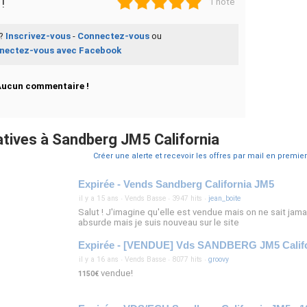
!
1 note
 ?
Inscrivez-vous
-
Connectez-vous
ou
nectez-vous avec Facebook
Aucun commentaire !
tives à Sandberg JM5 California
Créer une alerte et recevoir les offres par mail en premier
Expirée - Vends Sandberg California JM5
il y a 15 ans
·
Vends Basse
·
3947 hits
·
jean_boite
Salut ! J'imagine qu'elle est vendue mais on ne sait jamai
absurde mais je suis nouveau sur le site
il y a 16 ans
·
Vends Basse
·
8077 hits
·
groovy
vendue!
1150€