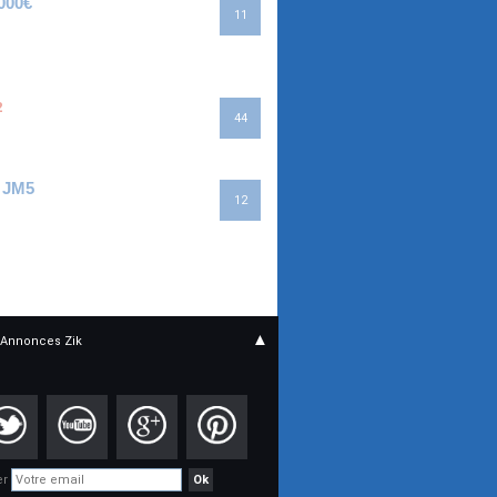
000€
11
2
44
a JM5
12
▲
Annonces Zik
er