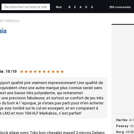
Nuit
B
E
A
D
G
250 connectés
M5 California
nia
ia
:
10
/
10
★
★
★
★
★
★
★
★
★
★
port qualité prix vraiment impressionnant! Une qualité de
t equivalent chez une autre marque plus connue serait sans
'est une basse très polyvalente, qui retransmet
 une precision fabuleuse, et surtout un confort de jeu très
e du bon! A l 'epoque, je n'etais pas parti pour m'en acheter
t je suis tombé sur le cul en essayant, et en comparant à
 LM2 et mon 104 HLF Markabss, c'est parfait!
Hartke
A-
Peavey
Gr
Korg
AX3B
lock inlays noirs Très bon chevalet massif 2 micros Delano