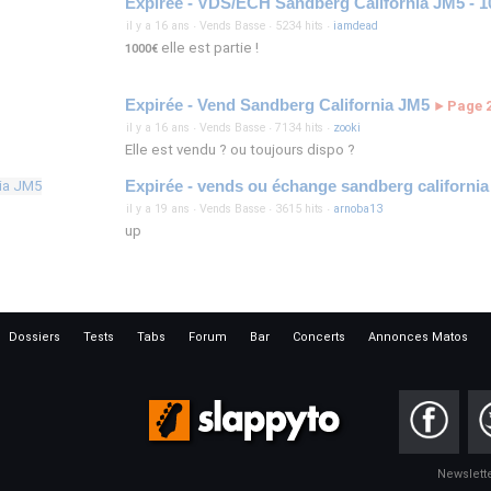
Expirée - VDS/ECH Sandberg California JM5 - 1
il y a 16 ans
·
Vends Basse
·
5234 hits
·
iamdead
elle est partie !
1000€
Expirée - Vend Sandberg California JM5
Page 
►
il y a 16 ans
·
Vends Basse
·
7134 hits
·
zooki
Elle est vendu ? ou toujours dispo ?
Expirée - vends ou échange sandberg californi
il y a 19 ans
·
Vends Basse
·
3615 hits
·
arnoba13
up
Dossiers
Tests
Tabs
Forum
Bar
Concerts
Annonces Matos
Newslett