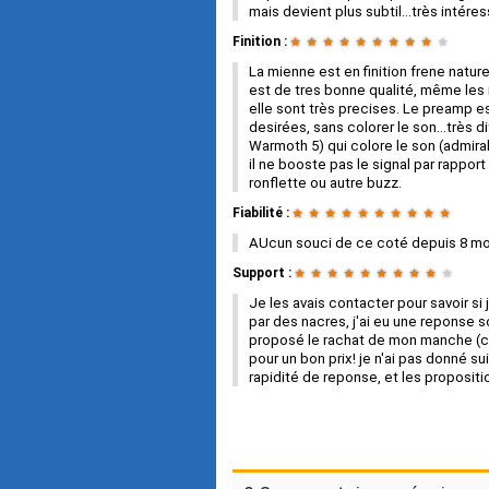
mais devient plus subtil...très intér
Finition :
★
★
★
★
★
★
★
★
★
★
La mienne est en finition frene naturel,
est de tres bonne qualité, même les m
elle sont très precises. Le preamp e
desirées, sans colorer le son...très 
Warmoth 5) qui colore le son (admira
il ne booste pas le signal par rappo
ronflette ou autre buzz.
Fiabilité :
★
★
★
★
★
★
★
★
★
★
AUcun souci de ce coté depuis 8 mo
Support :
★
★
★
★
★
★
★
★
★
★
Je les avais contacter pour savoir s
par des nacres, j'ai eu une reponse so
proposé le rachat de mon manche (c
pour un bon prix! je n'ai pas donné sui
rapidité de reponse, et les proposit