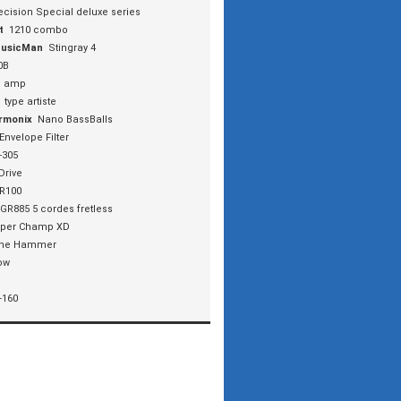
ecision Special deluxe series
t
1210 combo
MusicMan
Stingray 4
0B
o amp
type artiste
rmonix
Nano BassBalls
 Envelope Filter
-305
Drive
R100
GR885 5 cordes fretless
per Champ XD
ne Hammer
ow
-160