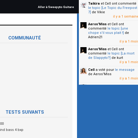
Taikira
et Cell
ont commenté
Aller à Sweepyto Guitare
le topic [Le Topic du Freepost
7]
de Vikie
il y a 1 semain
Aeros'Miss
et Cell
ont
commenté
le topic [une
chope s'il vous plait !]
de
Adrien21
COMMUNAUTÉ
il y a 1 moi
Aeros'Miss
et Cell
ont
commenté
le topic [La mort
de Slappyto?]
de kurt
il y a 1 moi
Cell
a voté pour
le message
de Aeros'Miss
il y a 1 moi
Cell
a voté pour
le message
de Malicia
il y a 1 moi
▼
TESTS SUIVANTS
100
ind bass 4 bxp