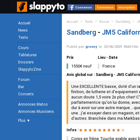
Connexion
Connexion
Inscription
>
>
>
>
Accueil
Tests
Basse
Sandberg
J
Accueil
News
Sandberg
-
JM5 Califor
Tests
Publié par
groovy
le
25/06/2009
8660 Hits
Cours
Tablatures
Prix
Lieu - Date
Dossiers
1550€ neuf
France
SlappytoZine
Avis global
sur :
Sandberg - JM5 Californ
Forum
Une EXCELLENTE basse, doté d'un rap
Bar
finition, de lutherie et d'equipemen
Concerts
aucun doute 1,5 voire 2x plus cher! C
parfaitementce qu'on lui donne, avec
Annonces Matos
dur à avoir sur une autre marque....qu
Annonces Musiciens
une...j'ai essayer dans un magasin, e
d'autres. Branchée dans ma Markbass
Plus ▼
Infos :
★
★
★
★
★
★
★
★
★
★
Corps en frène Touche erable avec b