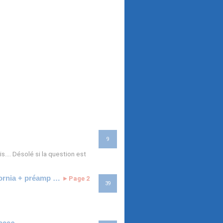
9
s.... Désolé si la question est
Expirée - [VENDUE] Vds SANDBERG JM5 California + préamp John East 1150euros
Page 2
►
39