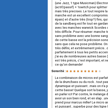
(une Jazz, 1 type Musicman) Electro
(actif/passif) + 1switch pour splitte
mais très precises. Le tout respire la
manche est un excellent compromis 
épais) et d'autre très (trop?) fins, qu
de la sandberg est fin tout en garda
avec les manches warwick 5cordes ou
très difficle. Pour résumer: manche 
sans problème avec une bonne sangle.
de cette basse est la précision sonor
sans que cela ne pose problème. On ef
très défini, et extrêmement précis...
parfaitement à tous les petits accents
j'ai eu de nombreuses autres basse 
est très précis, c'est important, et 
ce qu'on demande!
Sonorité :
★
★
★
★
★
★
★
★
★
★
La combinaison de micros est parfaite
de la drum/bass ou du rock...tout pa
dynamique et puissant...mais on n'a pa
cette basse! Quelque soit la basse, je
en parler ici! Par contre, le melange
avoir un son bien rond, et en slap...une
prend pour marcus miller! Le micro a
et puissant...superbe pour des ligne f