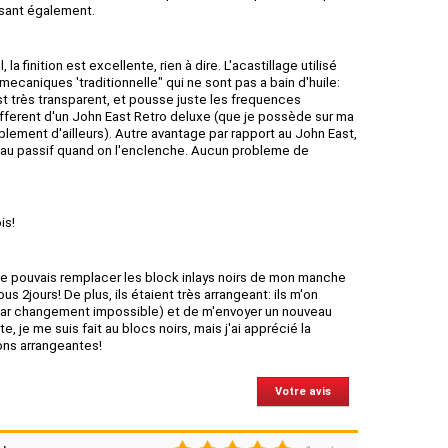
essant également.
 la finition est excellente, rien à dire. L'acastillage utilisé
ecaniques 'traditionnelle" qui ne sont pas a bain d'huile:
st très transparent, et pousse juste les frequences
different d'un John East Retro deluxe (que je possède sur ma
blement d'ailleurs). Autre avantage par rapport au John East,
rt au passif quand on l'enclenche. Aucun probleme de
is!
i je pouvais remplacer les block inlays noirs de mon manche
us 2jours! De plus, ils étaient très arrangeant: ils m'on
ar changement impossible) et de m'envoyer un nouveau
te, je me suis fait au blocs noirs, mais j'ai apprécié la
ions arrangeantes!
Votre avis
1
2
3
4
5