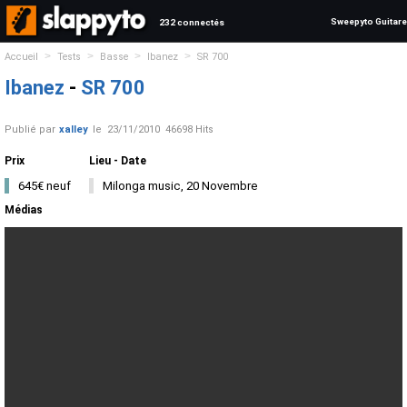
Sweepyto Guitare
232 connectés
>
>
>
>
Accueil
Tests
Basse
Ibanez
SR 700
Ibanez
-
SR 700
Publié par
xalley
le
23/11/2010
46698 Hits
Prix
Lieu - Date
645€ neuf
Milonga music, 20 Novembre
Médias