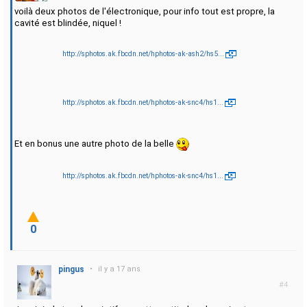
voilà deux photos de l'électronique, pour info tout est propre, la
cavité est blindée, niquel !
http://sphotos.ak.fbcdn.net/hphotos-ak-ash2/hs5...
http://sphotos.ak.fbcdn.net/hphotos-ak-snc4/hs1...
Et en bonus une autre photo de la belle
http://sphotos.ak.fbcdn.net/hphotos-ak-snc4/hs1...
0
pingus
•
il y a 17 ans
#4