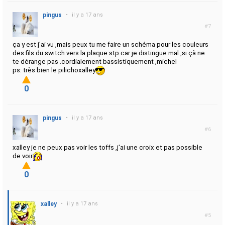
pingus
•
il y a 17 ans
#7
ça y est j'ai vu ,mais peux tu me faire un schéma pour les couleurs
des fils du switch vers la plaque stp car je distingue mal ,si çà ne
te dérange pas .cordialement bassistiquement ,michel
ps: très bien le pilichoxalley
0
pingus
•
il y a 17 ans
#6
xalley je ne peux pas voir les toffs ,j'ai une croix et pas possible
de voir
0
xalley
•
il y a 17 ans
#5