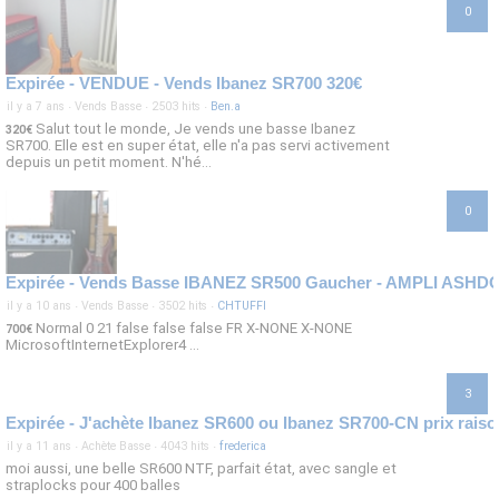
0
Expirée - VENDUE - Vends Ibanez SR700 320€
il y a 7 ans
·
Vends Basse
·
2503 hits
·
Ben.a
Salut tout le monde, Je vends une basse Ibanez
320€
SR700. Elle est en super état, elle n'a pas servi activement
depuis un petit moment. N'hé...
0
il y a 10 ans
·
Vends Basse
·
3502 hits
·
CHTUFFI
Normal 0 21 false false false FR X-NONE X-NONE
700€
MicrosoftInternetExplorer4 ...
3
Expirée - J'achète Ibanez SR600 ou Ibanez SR700-CN prix raiso
il y a 11 ans
·
Achète Basse
·
4043 hits
·
frederica
moi aussi, une belle SR600 NTF, parfait état, avec sangle et
straplocks pour 400 balles