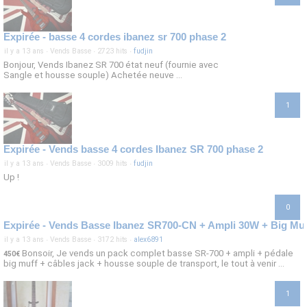
Expirée - basse 4 cordes ibanez sr 700 phase 2
il y a 13 ans
·
Vends Basse
·
2723 hits
·
fudjin
Bonjour, Vends Ibanez SR 700 état neuf (fournie avec
Sangle et housse souple) Achetée neuve ...
1
Expirée - Vends basse 4 cordes Ibanez SR 700 phase 2
il y a 13 ans
·
Vends Basse
·
3009 hits
·
fudjin
Up !
0
Expirée - Vends Basse Ibanez SR700-CN + Ampli 30W + Big Muff 
il y a 13 ans
·
Vends Basse
·
3172 hits
·
alex6891
Bonsoir, Je vends un pack complet basse SR-700 + ampli + pédale
450€
big muff + câbles jack + housse souple de transport, le tout à venir ...
1