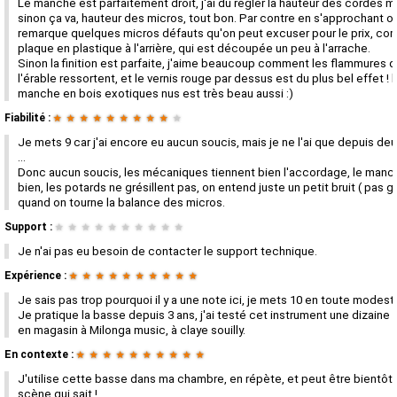
Le manche est parfaitement droit, j'ai du régler la hauteur des cordes m
sinon ça va, hauteur des micros, tout bon. Par contre en s'approchant o
remarque quelques micros défauts qu'on peut excuser pour le prix, co
plaque en plastique à l'arrière, qui est découpée un peu à l'arrache.
Sinon la finition est parfaite, j'aime beaucoup comment les flammures 
l'érable ressortent, et le vernis rouge par dessus est du plus bel effet ! l
manche en bois exotiques nus est très beau aussi :)
Fiabilité :
★
★
★
★
★
★
★
★
★
★
Je mets 9 car j'ai encore eu aucun soucis, mais je ne l'ai que depuis deu
...
Donc aucun soucis, les mécaniques tiennent bien l'accordage, le manch
bien, les potards ne grésillent pas, on entend juste un petit bruit ( pas g
quand on tourne la balance des micros.
Support :
★
★
★
★
★
★
★
★
★
★
Je n'ai pas eu besoin de contacter le support technique.
Expérience :
★
★
★
★
★
★
★
★
★
★
Je sais pas trop pourquoi il y a une note ici, je mets 10 en toute modesti
Je pratique la basse depuis 3 ans, j'ai testé cet instrument une dizaine 
en magasin à Milonga music, à claye souilly.
En contexte :
★
★
★
★
★
★
★
★
★
★
J'utilise cette basse dans ma chambre, en répète, et peut être bientôt 
scène qui sait !