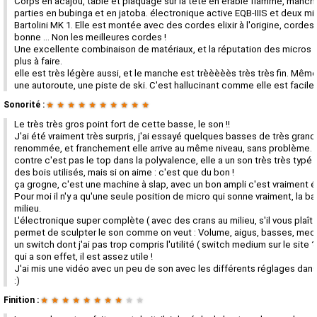
Corps en acajou, table et plaquage sur la tête en érable flammé, manch
parties en bubinga et en jatoba. électronique active EQB-IIIS et deux mi
Bartolini MK 1. Elle est montée avec des cordes elixir à l'origine, cordes
bonne ... Non les meilleures cordes !
Une excellente combinaison de matériaux, et la réputation des micros n
plus à faire.
elle est très légère aussi, et le manche est trèèèèès très très fin. Même
une autoroute, une piste de ski. C'est hallucinant comme elle est facile à
Sonorité :
★
★
★
★
★
★
★
★
★
★
Le très très gros point fort de cette basse, le son !!
J'ai été vraiment très surpris, j'ai essayé quelques basses de très gran
renommée, et franchement elle arrive au même niveau, sans problème. 
contre c'est pas le top dans la polyvalence, elle a un son très très typé
des bois utilisés, mais si on aime : c'est que du bon !
ça grogne, c'est une machine à slap, avec un bon ampli c'est vraiment 
Pour moi il n'y a qu'une seule position de micro qui sonne vraiment, la b
milieu.
L'électronique super complète ( avec des crans au milieu, s'il vous plaît !
permet de sculpter le son comme on veut : Volume, aigus, basses, med
un switch dont j'ai pas trop compris l'utilité ( switch medium sur le site ?
qui a son effet, il est assez utile !
J'ai mis une vidéo avec un peu de son avec les différents réglages dans
:)
Finition :
★
★
★
★
★
★
★
★
★
★