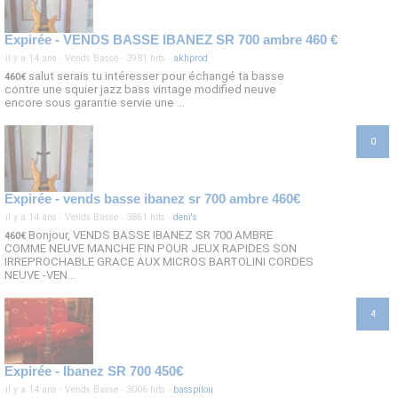
Expirée - VENDS BASSE IBANEZ SR 700 ambre 460 €
il y a 14 ans
·
Vends Basse
·
3981 hits
·
akhprod
salut serais tu intéresser pour échangé ta basse
460€
contre une squier jazz bass vintage modified neuve
encore sous garantie servie une ...
0
Expirée - vends basse ibanez sr 700 ambre 460€
il y a 14 ans
·
Vends Basse
·
3861 hits
·
deni's
Bonjour, VENDS BASSE IBANEZ SR 700 AMBRE
460€
COMME NEUVE MANCHE FIN POUR JEUX RAPIDES SON
IRREPROCHABLE GRACE AUX MICROS BARTOLINI CORDES
NEUVE -VEN...
4
Expirée - Ibanez SR 700 450€
il y a 14 ans
·
Vends Basse
·
3006 hits
·
basspilou