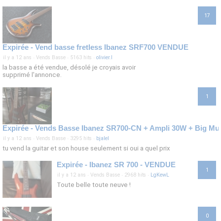
17
Expirée - Vend basse fretless Ibanez SRF700 VENDUE
il y a 12 ans
·
Vends Basse
·
5163 hits
·
olivier.l
la basse a été vendue, désolé je croyais avoir
supprimé l'annonce.
1
Expirée - Vends Basse Ibanez SR700-CN + Ampli 30W + Big Muf
il y a 12 ans
·
Vends Basse
·
3295 hits
·
bjalel
tu vend la guitar et son house seulement si oui a quel prix
Expirée - Ibanez SR 700 - VENDUE
1
il y a 12 ans
·
Vends Basse
·
2968 hits
·
LgKewL
Toute belle toute neuve !
0