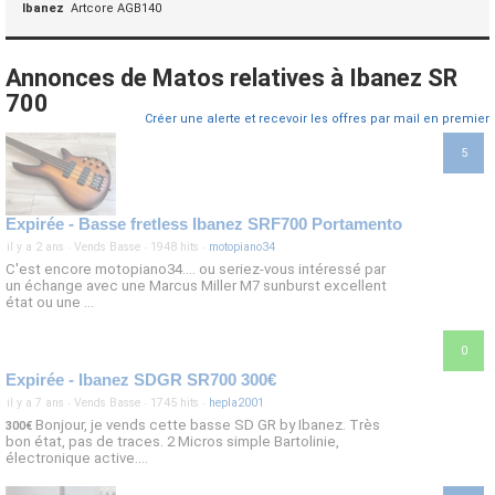
Ibanez
Artcore AGB140
Annonces de Matos relatives à Ibanez SR
700
Créer une alerte et recevoir les offres par mail en premier
5
Expirée - Basse fretless Ibanez SRF700 Portamento
il y a 2 ans
·
Vends Basse
·
1948 hits
·
motopiano34
C'est encore motopiano34.... ou seriez-vous intéressé par
un échange avec une Marcus Miller M7 sunburst excellent
état ou une ...
0
Expirée - Ibanez SDGR SR700 300€
il y a 7 ans
·
Vends Basse
·
1745 hits
·
hepla2001
Bonjour, je vends cette basse SD GR by Ibanez. Très
300€
bon état, pas de traces. 2 Micros simple Bartolinie,
électronique active....