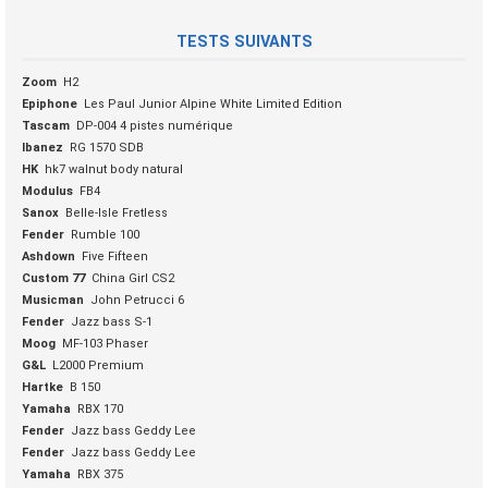
TESTS SUIVANTS
Zoom
H2
Epiphone
Les Paul Junior Alpine White Limited Edition
Tascam
DP-004 4 pistes numérique
Ibanez
RG 1570 SDB
HK
hk7 walnut body natural
Modulus
FB4
Sanox
Belle-Isle Fretless
Fender
Rumble 100
Ashdown
Five Fifteen
Custom 77
China Girl CS2
Musicman
John Petrucci 6
Fender
Jazz bass S-1
Moog
MF-103 Phaser
G&L
L2000 Premium
Hartke
B 150
Yamaha
RBX 170
Fender
Jazz bass Geddy Lee
Fender
Jazz bass Geddy Lee
Yamaha
RBX 375