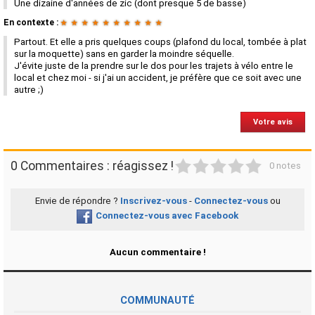
Une dizaine d'années de zic (dont presque 5 de basse)
En contexte :
★
★
★
★
★
★
★
★
★
★
Partout. Et elle a pris quelques coups (plafond du local, tombée à plat
sur la moquette) sans en garder la moindre séquelle.
J'évite juste de la prendre sur le dos pour les trajets à vélo entre le
local et chez moi - si j'ai un accident, je préfère que ce soit avec une
autre ;)
Votre avis
1
2
3
4
5
0 Commentaires : réagissez !
0 notes
Envie de répondre ?
Inscrivez-vous
-
Connectez-vous
ou
Connectez-vous avec Facebook
Aucun commentaire !
COMMUNAUTÉ