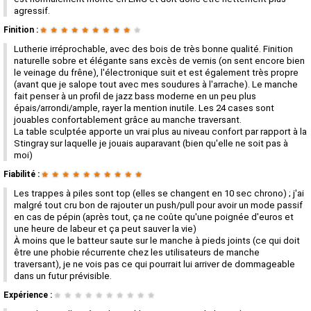
agressif.
Finition :
★
★
★
★
★
★
★
★
★
★
Lutherie irréprochable, avec des bois de très bonne qualité. Finition
naturelle sobre et élégante sans excès de vernis (on sent encore bien
le veinage du frêne), l'électronique suit et est également très propre
(avant que je salope tout avec mes soudures à l'arrache). Le manche
fait penser à un profil de jazz bass moderne en un peu plus
épais/arrondi/ample, rayer la mention inutile. Les 24 cases sont
jouables confortablement grâce au manche traversant.
La table sculptée apporte un vrai plus au niveau confort par rapport à la
Stingray sur laquelle je jouais auparavant (bien qu'elle ne soit pas à
moi)
Fiabilité :
★
★
★
★
★
★
★
★
★
★
Les trappes à piles sont top (elles se changent en 10 sec chrono) ; j'ai
malgré tout cru bon de rajouter un push/pull pour avoir un mode passif
en cas de pépin (après tout, ça ne coûte qu'une poignée d'euros et
une heure de labeur et ça peut sauver la vie)
À moins que le batteur saute sur le manche à pieds joints (ce qui doit
être une phobie récurrente chez les utilisateurs de manche
traversant), je ne vois pas ce qui pourrait lui arriver de dommageable
dans un futur prévisible.
Expérience :
★
★
★
★
★
★
★
★
★
★