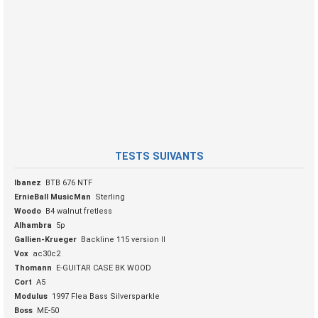
TESTS SUIVANTS
Ibanez
BTB 676 NTF
ErnieBall MusicMan
Sterling
Woodo
B4 walnut fretless
Alhambra
5p
Gallien-Krueger
Backline 115 version II
Vox
ac30c2
Thomann
E-GUITAR CASE BK WOOD
Cort
A5
Modulus
1997 Flea Bass Silversparkle
Boss
ME-50