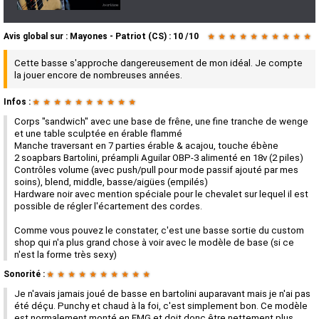
Avis global
sur :
Mayones - Patriot (CS)
:
10
/
10
★
★
★
★
★
★
★
★
★
★
Cette basse s'approche dangereusement de mon idéal. Je compte
la jouer encore de nombreuses années.
Infos :
★
★
★
★
★
★
★
★
★
★
Corps "sandwich" avec une base de frêne, une fine tranche de wenge
et une table sculptée en érable flammé
Manche traversant en 7 parties érable & acajou, touche ébène
2 soapbars Bartolini, préampli Aguilar OBP-3 alimenté en 18v (2 piles)
Contrôles volume (avec push/pull pour mode passif ajouté par mes
soins), blend, middle, basse/aigües (empilés)
Hardware noir avec mention spéciale pour le chevalet sur lequel il est
possible de régler l'écartement des cordes.
Comme vous pouvez le constater, c'est une basse sortie du custom
shop qui n'a plus grand chose à voir avec le modèle de base (si ce
n'est la forme très sexy)
Sonorité :
★
★
★
★
★
★
★
★
★
★
Je n'avais jamais joué de basse en bartolini auparavant mais je n'ai pas
été déçu. Punchy et chaud à la foi, c'est simplement bon. Ce modèle
est normalement monté en EMG et doit donc être nettement plus