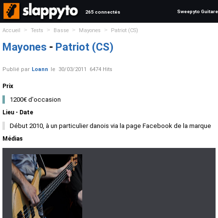
Sweepyto Guitare
265 connectés
>
>
>
>
Accueil
Tests
Basse
Mayones
Patriot (CS)
Mayones
-
Patriot (CS)
Publié par
Loann
le
30/03/2011
6474 Hits
Prix
1200€ d'occasion
Lieu - Date
Début 2010, à un particulier danois via la page Facebook de la marque
Médias