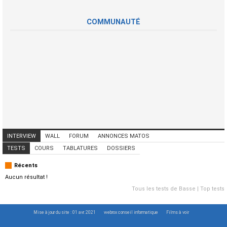
COMMUNAUTÉ
INTERVIEW
WALL
FORUM
ANNONCES MATOS
ANNONCES MUSICIENS
CONCERTS
TESTS
COURS
TABLATURES
DOSSIERS
Récents
Aucun résultat !
Tous les tests de Basse
|
Top tests
Mise à jour du site : 01 avr. 2021
webrox conseil informatique
Films à voir