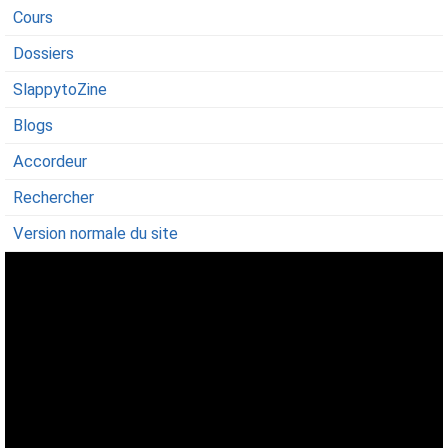
Cours
Dossiers
SlappytoZine
Blogs
Accordeur
Rechercher
Version normale du site