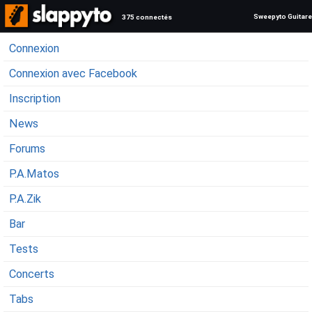
Sweepyto Guitare
375 connectés
Connexion
Connexion avec Facebook
Inscription
News
Forums
P.A.Matos
P.A.Zik
Bar
Tests
Concerts
Tabs