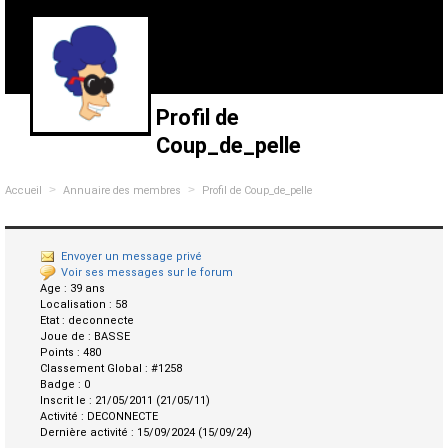
Profil de
Coup_de_pelle
>
>
Accueil
Annuaire des membres
Profil de Coup_de_pelle
Envoyer un message privé
Voir ses messages sur le forum
Age :
39 ans
Localisation :
58
Etat :
deconnecte
Joue de :
BASSE
Points :
480
Classement Global :
#1258
Badge :
0
Inscrit le :
21/05/2011 (21/05/11)
Activité :
DECONNECTE
Dernière activité :
15/09/2024 (15/09/24)