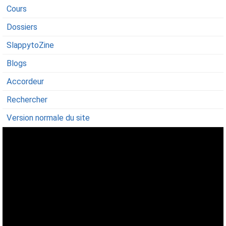
Cours
Dossiers
SlappytoZine
Blogs
Accordeur
Rechercher
Version normale du site