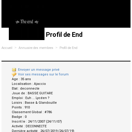
Profil de End
>
>
Accueil
Annuaire des membres
Profil de End
Envoyer un message privé
Voir ses messages sur le forum
Age :
35 ans
Localisation :
Ajaccio
Etat :
deconnecte
Joue de :
BASSE GUITARE
Emploi :
Euh ... Lycéen ?
Loisirs :
Basse & Glandouille
Points :
910
Classement Global :
#786
Badge :
0
Inscrit le :
24/11/2007 (24/11/07)
Activité :
DECONNECTE
Dernière activité :
26/07/2019 (26/07/19)