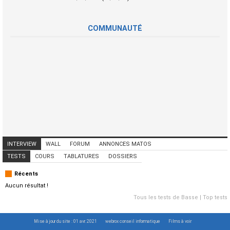
COMMUNAUTÉ
INTERVIEW
WALL
FORUM
ANNONCES MATOS
ANNONCES MUSICIENS
CONCERTS
TESTS
COURS
TABLATURES
DOSSIERS
Récents
Aucun résultat !
Tous les tests de Basse
|
Top tests
Mise à jour du site : 01 avr. 2021
webrox conseil informatique
Films à voir