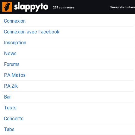
Sweepyto Guitare
225 connectés
Connexion
Connexion avec Facebook
Inscription
News
Forums
P.A.Matos
P.A.Zik
Bar
Tests
Concerts
Tabs