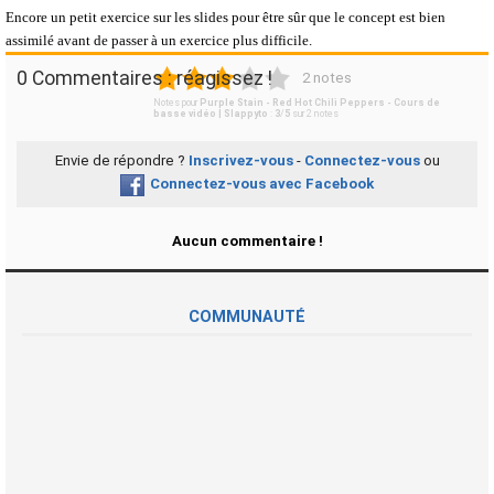
Encore un petit exercice sur les slides pour être sûr que le concept est bien
assimilé avant de passer à un exercice plus difficile.
1
2
3
4
5
0 Commentaires : réagissez !
2 notes
Notes pour
Purple Stain - Red Hot Chili Peppers - Cours de
basse vidéo | Slappyto
:
3
/
5
sur
2
notes
Envie de répondre ?
Inscrivez-vous
-
Connectez-vous
ou
Connectez-vous avec Facebook
Aucun commentaire !
COMMUNAUTÉ