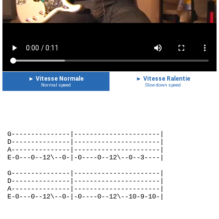
►
Vitesse Normale
►
Vitesse Ralentie
Normal speed
Slow down speed
G---------------|----------------------|
D---------------|----------------------|
A---------------|----------------------|
E-0---0--12\--0-|-0----0--12\--0--3----|
G---------------|----------------------|
D---------------|----------------------|
A---------------|----------------------|
E-0---0--12\--0-|-0----0--12\--10-9-10-|
