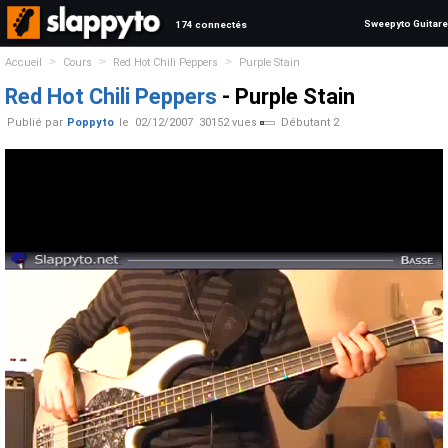
Sweepyto Guitare
174 connectés
>
>
>
Accueil
Cours
Red Hot Chili Peppers
Purple Stain
Red Hot Chili Peppers
- Purple Stain
Publié par
Poppyto
le
02/12/2007
30152 vues
Débutant 2