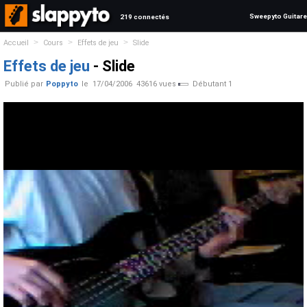
Sweepyto Guitare
219 connectés
>
>
>
Accueil
Cours
Effets de jeu
Slide
Effets de jeu
- Slide
Publié par
Poppyto
le
17/04/2006
43616 vues
Débutant 1