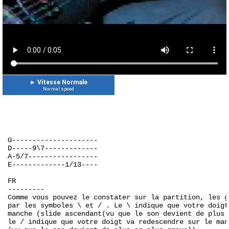
►
Vitesse Normale
Normal speed
G---------------------
D-----9\7-------------
A-5/7-----------------
E-------------1/13----
FR
---------
Comme vous pouvez le constater sur la partition, les g
par les symboles \ et / . Le \ indique que votre doigt
manche (slide ascendant(vu que le son devient de plus 
le / indique que votre doigt va redescendre sur le man