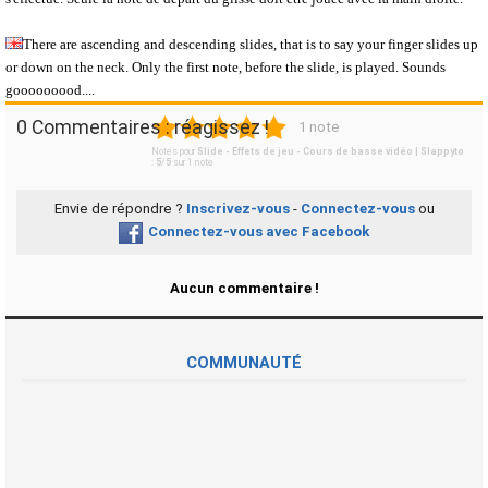
There are ascending and descending slides, that is to say your finger slides up
or down on the neck. Only the first note, before the slide, is played. Sounds
gooooooood....
1
2
3
4
5
0 Commentaires : réagissez !
1 note
Notes pour
Slide - Effets de jeu - Cours de basse vidéo | Slappyto
:
5
/
5
sur
1
note
Envie de répondre ?
Inscrivez-vous
-
Connectez-vous
ou
Connectez-vous avec Facebook
Aucun commentaire !
COMMUNAUTÉ