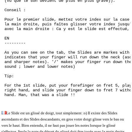
(vu que le son devient de plus en plus grave)).
Conseil :
Pour le premier slide, mettez votre index sur la case 
la main droite, puis faîtes glisser votre index jusqu'
avec la main droite : Ca y est le slide est effectué, 
EN
---------
As you can see on the tab, the Slides are markes with 
indicates that your finger will run down the neck (asc
and sharper notes). '/' makes your finger run down the
sound ; lower and lower notes)
Tip:
For the 1st slide, put your forefinger on fret 5, play
right hand, and slide your finger down to fret 7 witho
hand. Man, that was a slide !!

Le Slide est un glissé de doigt, tout simplement :o) Il existe des Slides
ascendants et des Slides descandants, en gros votre doigt glisse vers le bas ou
vers le haut. Bien entendu, il ne faut pas jouer les notes lorsque le glissé
s'effectue. Seule la note de départ du glissé doit être jouée avec la main droite.