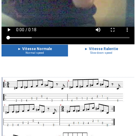
►
Vitesse Normale
►
Vitesse Ralentie
Normal speed
Slow down speed