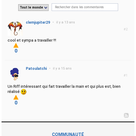
Tout le monde
clemjupiter29
•
il y a 13 ans
#2
cool et sympa a travailler !!!
0
Patoulatchi
•
il y a 15 ans
#1
Un Riff intéressant qui fait travailler la main et qui plus est, bien
réalisé
0
COMMUNAUTÉ