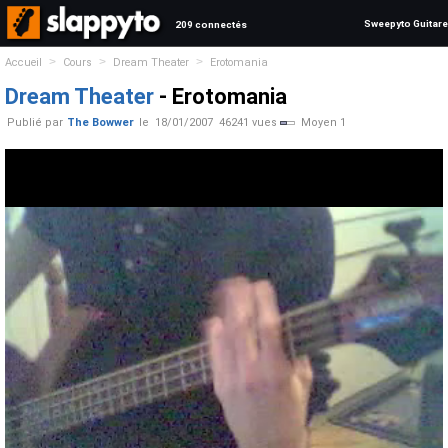
Sweepyto Guitare
209 connectés
>
>
>
Accueil
Cours
Dream Theater
Erotomania
Dream Theater
- Erotomania
Publié par
The Bowwer
le
18/01/2007
46241 vues
Moyen 1