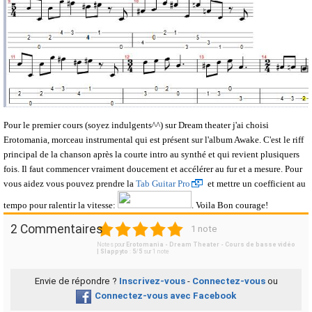
Pour le premier cours (soyez indulgents^^) sur Dream theater j'ai choisi
Erotomania, morceau instrumental qui est présent sur l'album Awake. C'est le riff
principal de la chanson après la courte intro au synthé et qui revient plusiquers
fois. Il faut commencer vraiment doucement et accélérer au fur et a mesure. Pour
vous aidez vous pouvez prendre la
Tab Guitar Pro
et mettre un coefficient au
tempo pour ralentir la vitesse:
. Voila Bon courage!
1
2
3
4
5
2 Commentaires
1 note
Notes pour
Erotomania - Dream Theater - Cours de basse vidéo
| Slappyto
:
5
/
5
sur
1
note
Envie de répondre ?
Inscrivez-vous
-
Connectez-vous
ou
Connectez-vous avec Facebook