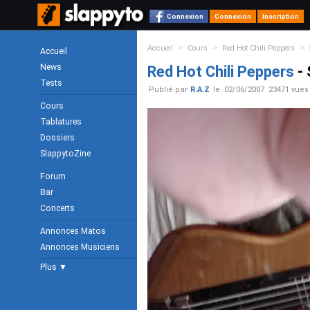
Connexion
Connexion
Inscription
>
>
>
Accueil
Cours
Red Hot Chili Peppers
Accueil
News
Red Hot Chili Peppers
- 
Tests
Publié par
R.A.Z
le
02/06/2007
23471 vues
Cours
Tablatures
Dossiers
SlappytoZine
Forum
Bar
Concerts
Annonces Matos
Annonces Musiciens
Plus ▼