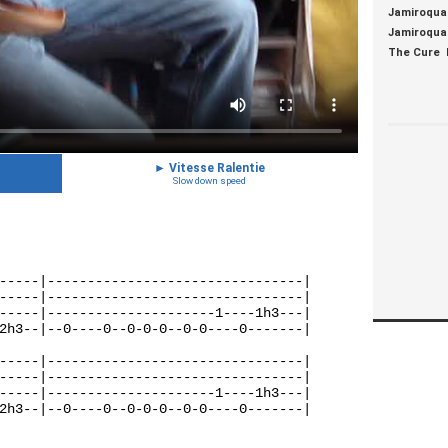
Jamiroqua
Jamiroqua
The Cure
►
Vitesse Ralentie
Slow down speed
-----|--------------------------------|
-----|--------------------------------|
-----|---------------------1----1h3---|
2h3--|--0----0--0-0-0--0-0----0-------|
-----|--------------------------------|
-----|--------------------------------|
-----|---------------------1----1h3---|
2h3--|--0----0--0-0-0--0-0----0-------|
