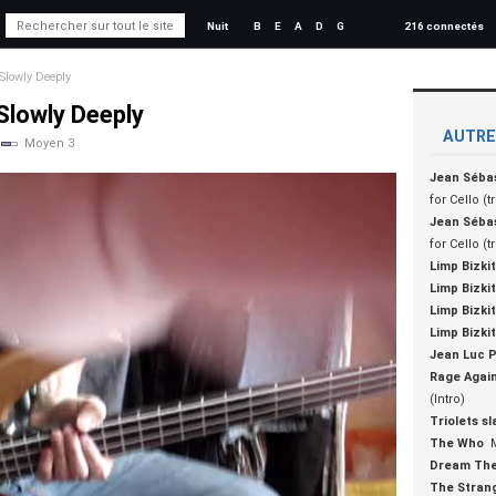
Nuit
B
E
A
D
G
216 connectés
Slowly Deeply
Slowly Deeply
AUTRE
Moyen 3
Jean Séba
for Cello (
Jean Séba
for Cello (
Limp Bizkit
Limp Bizkit
Limp Bizkit
Limp Bizkit
Jean Luc 
Rage Agai
(Intro)
Triolets s
The Who
Dream The
The Strang