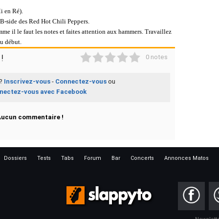
i en Ré).
e B-side des Red Hot Chili Peppers.
mme il le faut les notes et faites attention aux hammers. Travaillez
au début.
1
2
3
4
5
!
0 notes
 ?
Inscrivez-vous
-
Connectez-vous
ou
nectez-vous avec Facebook
Aucun commentaire !
Dossiers
Tests
Tabs
Forum
Bar
Concerts
Annonces Matos