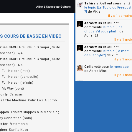
Taikira
et Cell
ont commenté
Aller à Sweepyto Guitare
le topic [Le Topic du Freepost
7]
de Vikie
il y a 1 semain
Aeros'Miss
et Cell
ont
commenté
le topic [une
chope s'il vous plait !]
de
Adrien21
S COURS DE BASSE EN VIDÉO
il y a 1 moi
Aeros'Miss
et Cell
ont
stien BACH
Prelude in G major , Suite
commenté
le topic [La mort
transposé) - 2/4
de Slappyto?]
de kurt
stien BACH
Prelude in G major , Suite
il y a 1 moi
transposé) - 1/4
Cell
a voté pour
le message
Full Nelson (intro)
de Aeros'Miss
il y a 1 moi
Full Nelson (pont-suite)
Cell
a voté pour
le message
Full Nelson (refrain)
de Malicia
My Way (pont)
il y a 1 moi
Ponty
Caracas
▼
nst The Machine
Calm Like A Bomb
lappés
Triolets slappés à la Mark King
My Generation (Solo)
ater
Erotomania
lers
Sanfte Kuss