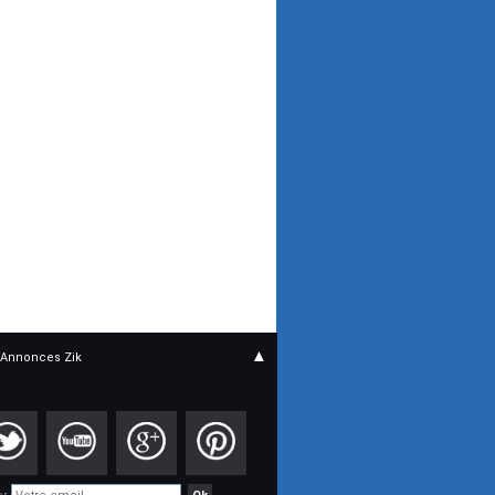
▲
Annonces Zik