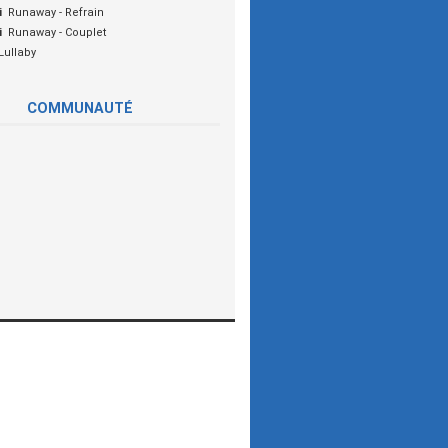
i
Runaway - Refrain
i
Runaway - Couplet
Lullaby
COMMUNAUTÉ