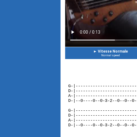
►
Vitesse Normale
Normal speed
G-|-------------------------
D-|-------------------------
A-|-------------------------
D-|--0----0--0-3-2--0--0--0-
G-|-------------------------
D-|-------------------------
A-|-------------------------
D-|--0----0--0-3-2--0--0--0-