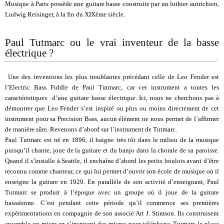
Musique à Paris possède une guitare basse construite par un luthier autrichien,
Ludwig Reisinger, à la fin du XIXème siècle.
Paul Tutmarc ou le vrai inventeur de la basse
électrique ?
Une des inventions les plus troublantes précédant celle de Leo Fender est
l’Electric Bass Fiddle de Paul Tutmarc, car cet instrument a toutes les
caractéristiques d’une guitare basse électrique. Ici, nous ne cherchons pas à
démontrer que Leo Fender s’est inspiré ou plus ou moins directement de cet
instrument pour sa Precision Bass, aucun élément ne nous permet de l’affirmer
de manière sûre. Revenons d’abord sur l’instrument de Tutmarc.
Paul Tutmarc est né en 1896, il baigne très tôt dans le milieu de la musique
puisqu’il chante, joue de la guitare et du banjo dans la chorale de sa paroisse.
Quand il s’installe à Seattle, il enchaîne d’abord les petits boulots avant d’être
reconnu comme chanteur, ce qui lui permet d’ouvrir son école de musique où il
enseigne la guitare en 1929. En parallèle de son activité d’enseignant, Paul
Tutmarc se produit à l’époque avec un groupe où il joue de la guitare
hawaïenne. C’est pendant cette période qu’il commence ses premières
expérimentations en compagnie de son associé Art J. Stimson. Ils construisent
ensemble un micro en s’inspirant des micros pour téléphone. Tutmarc le plaça