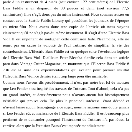
parle d’un instrument de 4 pieds (soit environ 122 centimètres) or l’Electric
Bass Fiddle a un diapason de 30 pouces et demi (soit environ 77,5
centimètres). Il ne s’agît donc pas du même instrument. Nous sommes rentrés en
contact avec la Seattle Public Library qui possèdent les journaux de l’époque
en micro-film. Nous avons donc une copie de l’article où nous voyons
clairement qu’il ne s’agît pas du même instrument. Il s’agît d’une Electric Bass
Viol. Il est important de souligner cette confusion faite. Néanmoins, elle ne
remet pas en cause la volonté de Paul Tutmarc de simplifier la vie des
contrebassistes. L’Electric Bass Fiddle est en quelque sorte l’évolution logique
de l’Electric Bass Viol. D’ailleurs Peter Bleecha clarifie cela dans un article
paru dans Vintage Guitar Magazine, en montrant que l’Electric Bass Fiddle #
736 est la suite des expérimentations qui avaient pour premier résultat
l’Electric Bass Viol, ce dernier étant trop large pour être maniable.
Comme nous l’avons dis précédemment, il n’est pas notre but ici de montrer
que Leo Fender s’est inspiré des travaux de Tutmarc. Tout d’abord, cela n’a pas
un grand intérêt, et deuxièmement nous n’avons aucun fait historiquement
vérifiable qui prouve cela. De plus le principal intéressé étant décédé et
n’ayant laissé aucun témoignage à ce sujet, nous ne saurons sans doute jamais
si Leo Fender eût connaissance de l’Electric Bass Fiddle. Il est beaucoup plus
pertinent de se demander pourquoi l’instrument de Tutmarc n’a pas réussi la
carrière, alors que la Precision Bass s’est imposée mondialement.