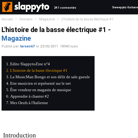
Sweepyto Guitare
241 connectés
>
>
>
Accueil
Dossiers
Magazine
L'histoire de la basse électrique #1
L'histoire de la basse électrique #1 -
Magazine
Publié par
larsen67
le
23/05/2011
18940 vues
Edito SlappytoZine n°4
L'histoire de la basse électrique #1
La MusicMan Bongo et son délit de sale gueule
Etre musicien et représenté sur le net
Être vendeur en magasin de musique
Apprendre à chanter #2
Mes Oeufs à l'Italienne
Introduction