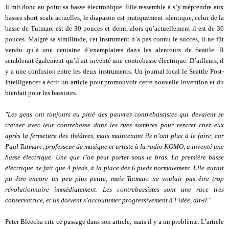
Il mit donc au point sa basse électronique. Elle ressemble à s’y méprendre aux
basses short scale actuelles, le diapason est pratiquement identique, celui de la
basse de Tutmarc est de 30 pouces et demi, alors qu’actuellement il est de 30
pouces. Malgré sa similitude, cet instrument n’a pas connu le succès, il ne fût
vendu qu’à une centaine d’exemplaires dans les alentours de Seattle. Il
semblerait également qu’il ait inventé une contrebasse électrique. D’ailleurs, il
y a une confusion entre les deux instruments. Un journal local le Seattle Post-
Intelligencer a écrit un article pour promouvoir cette nouvelle invention et du
bienfait pour les bassistes.
"Les gens ont toujours eu pitié des pauvres contrebassistes qui devaient se
traîner avec leur contrebasse dans les rues sombres pour rentrer chez eux
après la fermeture des théâtres, mais maintenant ils n’ont plus à le faire, car
Paul Tutmarc, professeur de musique et artiste à la radio KOMO, a inventé une
basse électrique. Une que l’on peut porter sous le bras. La première basse
électrique ne fait que 4 pieds, à la place des 6 pieds normalement. Elle aurait
pu être encore un peu plus petite, mais Tutmarc ne voulait pas être trop
révolutionnaire immédiatement. Les contrebassistes sont une race très
conservatrice, et ils doivent s’accoutumer progressivement à l’idée, dit-il."
Peter Bleecha cite ce passage dans son article, mais il y a un problème. L’article