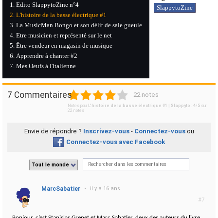
Edito SlappytoZine n°4
SlappytoZine
L'histoire de la basse électrique #1
La MusicMan Bongo et son délit de sale gueule
Etre musicien et représenté sur le net
Être vendeur en magasin de musique
Apprendre à chanter #2
Mes Oeufs à l'Italienne
1
2
3
4
5
7 Commentaires
22 notes
Notes pour
L'histoire de la basse électrique #1 | Slappyto
:
4
/
5
sur
22
notes
Envie de répondre ?
Inscrivez-vous
-
Connectez-vous
ou
Connectez-vous avec Facebook
Tout le monde
MarcSabatier
•
il y a 16 ans
#7
Bonjour, c’est Stanislas Grenet et Marc Sabatier, deux des auteurs du livre