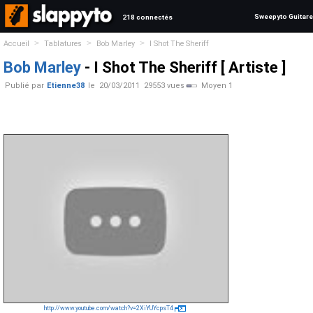
Sweepyto Guitare
218 connectés
>
>
>
Accueil
Tablatures
Bob Marley
I Shot The Sheriff
Bob Marley
- I Shot The Sheriff [ Artiste ]
Publié par
Etienne38
le
20/03/2011
29553 vues
Moyen 1
http://www.youtube.com/watch?v=2XiYUYcpsT4