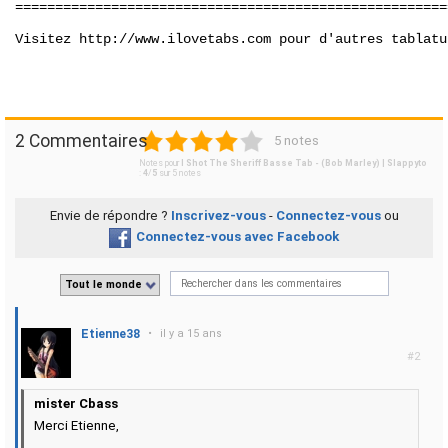
======================================================
Visitez http://www.ilovetabs.com pour d'autres tablatu
1
2
3
4
5
2 Commentaires
5 notes
Notes pour
I Shot The Sheriff Basse Tab - (Bob Marley) | Slappyto
:
4
/
5
sur
5
notes
Envie de répondre ?
Inscrivez-vous
-
Connectez-vous
ou
Connectez-vous avec Facebook
Tout le monde
Etienne38
•
il y a 15 ans
#2
mister Cbass
Merci Etienne,