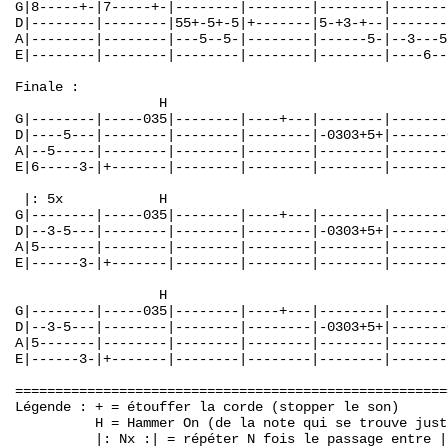
G|8-----+-|7-----+-|--------|--------|--------|-------
D|--------|--------|55+-5+-5|+-------|5-+3-+--|-------
A|--------|--------|---5--5-|--------|------5-|--3---5
E|--------|--------|--------|--------|--------|----6--
Finale :

                  H

G|--------|-----035|--------|----+---|--------|-------
D|----5---|--------|--------|--------|-0303+5+|-------
A|--5-----|--------|--------|--------|--------|-------
E|6-----3-|+-------|--------|--------|--------|-------
 |: 5x            H                                   
G|--------|-----035|--------|----+---|--------|-------
D|--3-5---|--------|--------|--------|-0303+5+|-------
A|5-------|--------|--------|--------|--------|-------
E|------3-|+-------|--------|--------|--------|-------
                  H

G|--------|-----035|--------|----+---|--------|-------
D|--3-5---|--------|--------|--------|-0303+5+|-------
A|5-------|--------|--------|--------|--------|-------
E|------3-|+-------|--------|--------|--------|-------
======================================================
Légende : + = étouffer la corde (stopper le son)

          H = Hammer On (de la note qui se trouve just
          |: Nx :| = répéter N fois le passage entre |: