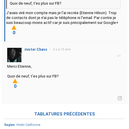
Quoi de neuf, t'es plus sur FB?
J'avais viré mon compte mais je l'ai recrée (Etienne Hilson). Trop
de contacts dont je n'ai pas le téléphone ni l'email. Par contre je
suis beaucoup moins actif car je suis principalement sur Google+
0
mister Cbass
•
il y a 15 ans
#1
Merci Etienne,
Quoi de neuf, t'es plus sur FB?
0
TABLATURES PRÉCÉDENTES
Eagles
Hotel California