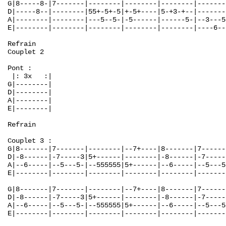
G|8-----8-|7-------|--------|--------|--------|-------
D|-----8--|--------|55+-5+-5|+-5+----|5-+3-+--|-------
A|--------|--------|---5--5-|-5------|------5-|--3---5
E|--------|--------|--------|--------|--------|----6--
Refrain

Couplet 2

Pont :

 |: 3x   :|

G|--------|

D|--------|

A|--------|

E|--------|

Refrain

Couplet 3 :

G|8-------|7-------|--------|--7+----|8-------|7------
D|-8------|-7-----3|5+------|--------|-8------|-7-----
A|--6-----|--5---5-|--555555|5+------|--6-----|--5---5
E|--------|--------|--------|--------|--------|-------
G|8-------|7-------|--------|--7+----|8-------|7------
D|-8------|-7-----3|5+------|--------|-8------|-7-----
A|--6-----|--5---5-|--555555|5+------|--6-----|--5---5
E|--------|--------|--------|--------|--------|-------