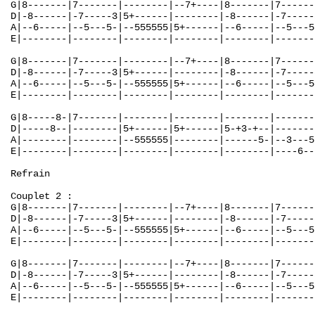
G|8-------|7-------|--------|--7+----|8-------|7------
D|-8------|-7-----3|5+------|--------|-8------|-7-----
A|--6-----|--5---5-|--555555|5+------|--6-----|--5---5
E|--------|--------|--------|--------|--------|-------
G|8-------|7-------|--------|--7+----|8-------|7------
D|-8------|-7-----3|5+------|--------|-8------|-7-----
A|--6-----|--5---5-|--555555|5+------|--6-----|--5---5
E|--------|--------|--------|--------|--------|-------
G|8-----8-|7-------|--------|--------|--------|-------
D|-----8--|--------|5+------|5+------|5-+3-+--|-------
A|--------|--------|--555555|--------|------5-|--3---5
E|--------|--------|--------|--------|--------|----6--
Refrain

Couplet 2 :

G|8-------|7-------|--------|--7+----|8-------|7------
D|-8------|-7-----3|5+------|--------|-8------|-7-----
A|--6-----|--5---5-|--555555|5+------|--6-----|--5---5
E|--------|--------|--------|--------|--------|-------
G|8-------|7-------|--------|--7+----|8-------|7------
D|-8------|-7-----3|5+------|--------|-8------|-7-----
A|--6-----|--5---5-|--555555|5+------|--6-----|--5---5
E|--------|--------|--------|--------|--------|-------