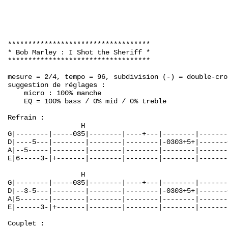
***********************************

* Bob Marley : I Shot the Sheriff *

***********************************

mesure = 2/4, tempo = 96, subdivision (-) = double-croc
suggestion de réglages :

    micro : 100% manche

    EQ = 100% bass / 0% mid / 0% treble

Refrain :

                  H

G|--------|-----035|--------|----+---|--------|-------
D|----5---|--------|--------|--------|-0303+5+|-------
A|--5-----|--------|--------|--------|--------|-------
E|6-----3-|+-------|--------|--------|--------|-------
                  H

G|--------|-----035|--------|----+---|--------|-------
D|--3-5---|--------|--------|--------|-0303+5+|-------
A|5-------|--------|--------|--------|--------|-------
E|------3-|+-------|--------|--------|--------|-------
Couplet :
