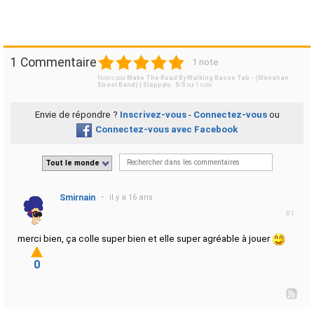
1
2
3
4
5
1 Commentaire
1 note
Notes pour
Make The Road By Walking Basse Tab - (Menahan
Street Band) | Slappyto
:
5
/
5
sur
1
note
Envie de répondre ?
Inscrivez-vous
-
Connectez-vous
ou
Connectez-vous avec Facebook
Tout le monde
Smirnain
•
il y a 16 ans
#1
merci bien, ça colle super bien et elle super agréable à jouer
0