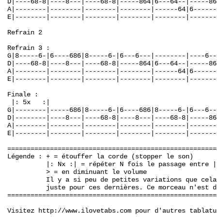
D|----68-8|----8---|----68-8|-----864|6---64--|-----86
A|--------|--------|--------|--------|------64|6------
E|--------|--------|--------|--------|--------|-------
Refrain 2

Refrain 3 :

G|8-----6-|6----686|8-----6-|6---6---|--------|----6--
D|----68-8|----8---|----68-8|-----864|6---64--|-----86
A|--------|--------|--------|--------|------64|6------
E|--------|--------|--------|--------|--------|-------
Finale :

 |: 5x   :|                                           
G|--------|-----686|8-----6-|6----686|8-----6-|6---6--
D|--------|----8---|----68-8|----8---|----68-8|-----86
A|--------|--------|--------|--------|--------|-------
E|--------|--------|--------|--------|--------|-------
======================================================
Légende : + = étouffer la corde (stopper le son)

          |: Nx :| = répéter N fois le passage entre |:
          > = en diminuant le volume

          Il y a si peu de petites variations que cela
          juste pour ces dernières. Ce morceau n'est d
======================================================
Visitez http://www.ilovetabs.com pour d'autres tablatu