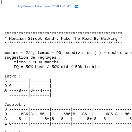
http://www.youtube.com/watch?v=BQEsZ3s17lE
**************************************************

* Menahan Street Band : Make The Road By Walking *

**************************************************

mesure = 2/4, tempo = 90, subdivision (-) = double-croc
suggestion de réglages :

    micro : 100% manche

    EQ = 50% bass / 50% mid / 50% treble

Intro :

G|--------|--------|

D|6-------|--------|

A|----8---|6---4---|

E|--------|--------|

Couplet :

G|--------|--------|--------|--------|--------|-------
D|-----686|8---86--|-----686|8---86--|-----686|8---86-
A|----8---|------8+|8---8---|------8+|8---8---|------8
E|6-------|--------|--------|--------|--------|-------