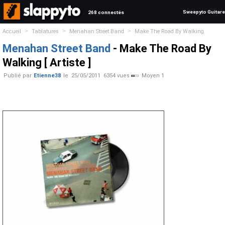
Sweepyto Guitare
268 connectés
>
>
>
Accueil
Tablatures
Menahan Street Band
Make The Road By Walking
Menahan Street Band
- Make The Road By
Walking [ Artiste ]
Publié par
Etienne38
le
25/05/2011
6354 vues
Moyen 1