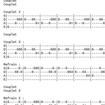
Couplet

Couplet

Couplet 2 :

G|--------|--------|--------|--------|--------|-------
D|-----686|8---86--|-----686|8---86--|-----686|8---86-
A|----8---|------8+|8---8---|------8+|8---8---|------6
E|6-------|--------|--------|--------|--------|-------
Couplet

Couplet 3 :

G|--------|--------|--------|--------|--------|-------
D|-----686|8---86--|-----686|8---86--|-----686|8---86-
A|----8---|------8+|8---8---|------8+|8---8---|------6
E|6-------|--------|--------|--------|--------|-------
Refrain :

G|8-----6-|6----686|8-----6-|6---6---|--------|----6--
D|----68-8|----8---|----68-8|-----864|6---64--|-----86
A|--------|--------|--------|--------|------64|6------
E|--------|--------|--------|--------|--------|-------
Couplet

Couplet 3

Refrain 2 :

G|8-----6-|6----686|8-----6-|6---6---|--------|----6--