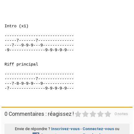
Intro (x1)

-----------------------------

-----7-------7---------------

---7---9-9-9---9-------------

-9---------------9-9-9-9-9---

Riff principal

-----------------------------

-------------7---------------

---7-8-9-9-9---9-------------

-7---------------9-9-9-9-9---

1
2
3
4
5
0 Commentaires : réagissez !
0 notes
Envie de répondre ?
Inscrivez-vous
-
Connectez-vous
ou