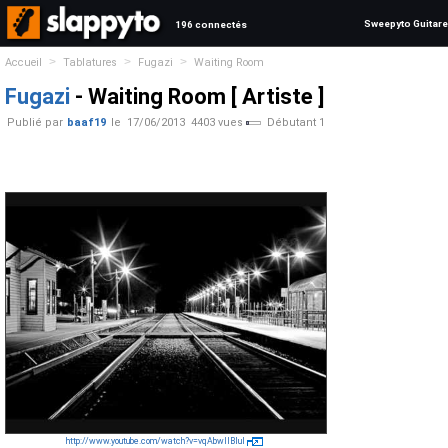
Sweepyto Guitare
196 connectés
>
>
>
Accueil
Tablatures
Fugazi
Waiting Room
Fugazi
- Waiting Room [ Artiste ]
Publié par
baaf19
le
17/06/2013
4403 vues
Débutant 1
http://www.youtube.com/watch?v=vqAbwIlBluI