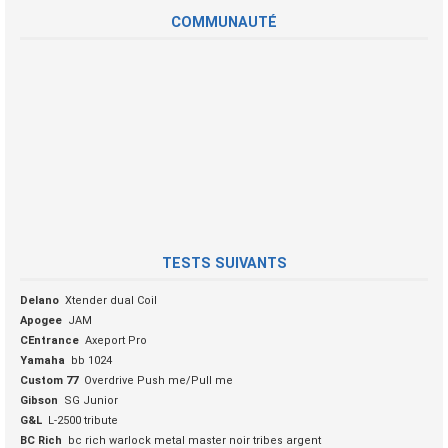
COMMUNAUTÉ
TESTS SUIVANTS
Delano
Xtender dual Coil
Apogee
JAM
CEntrance
Axeport Pro
Yamaha
bb 1024
Custom 77
Overdrive Push me/Pull me
Gibson
SG Junior
G&L
L-2500 tribute
BC Rich
bc rich warlock metal master noir tribes argent