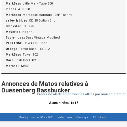
MarkBass
Little Mark Tube 800
Ibanez
ATK 300
MarkBass
Markbass standard 104HF 8ohm
valley & blues
OD 28 Edition Bird
Blackstar
HT Dual
Maverick
inconnu
Squier
Jazz Bass Vintage Modified
PLEXTONE
50 WATTS Head
Orange
Terror bass + SP212
MarkBass
Tower 102
Cort
Josh Paul JPS5
Marshall
MB30
Annonces de Matos relatives à
Duesenberg Bassbucker
Créer une alerte et recevoir les offres par mail en premier
Aucun résultat !
Mise à jour du site : 01 avr. 2021
webrox conseil informatique
Films à voir