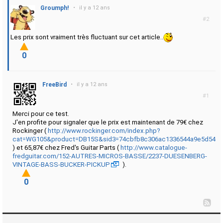
Groumph!
•
il y a 12 ans
#2
Les prix sont vraiment très fluctuant sur cet article..
0
FreeBird
•
il y a 12 ans
#1
Merci pour ce test.
J'en profite pour signaler que le prix est maintenant de 79€ chez
Rockinger (
http://www.rockinger.com/index.php?
cat=WG105&product=DB15S&sid3=74cbfb8c306ac1336544a9e5d545f
) et 65,87€ chez Fred's Guitar Parts (
http://www.catalogue-
fredguitar.com/152-AUTRES-MICROS-BASSE/2237-DUESENBERG-
VINTAGE-BASS-BUCKER-PICKUP
).
0