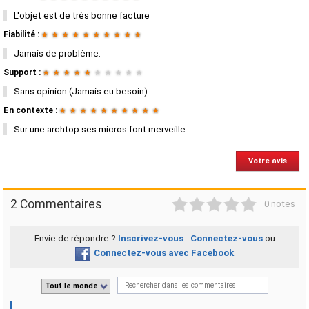
L'objet est de très bonne facture
Fiabilité :
★
★
★
★
★
★
★
★
★
★
Jamais de problème.
Support :
★
★
★
★
★
★
★
★
★
★
Sans opinion (Jamais eu besoin)
En contexte :
★
★
★
★
★
★
★
★
★
★
Sur une archtop ses micros font merveille
Votre avis
1
2
3
4
5
2 Commentaires
0 notes
Envie de répondre ?
Inscrivez-vous
-
Connectez-vous
ou
Connectez-vous avec Facebook
Tout le monde