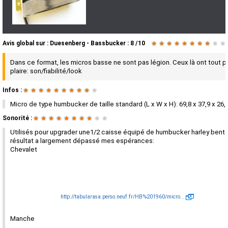
Avis global
sur :
Duesenberg - Bassbucker
:
8
/
10
★
★
★
★
★
★
★
★
★
★
Dans ce format, les micros basse ne sont pas légion. Ceux là ont tout p
plaire: son/fiabilité/look
Infos :
★
★
★
★
★
★
★
★
★
★
Micro de type humbucker de taille standard (L x W x H): 69,8 x 37,9 x 26,
Sonorité :
★
★
★
★
★
★
★
★
★
★
Utilisés pour upgrader une1/2 caisse équipé de humbucker harley bento
résultat a largement dépassé mes espérances:
Chevalet
http://tabularasa.perso.neuf.fr/HB%201960/micro...
Manche