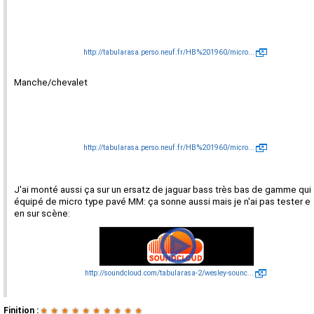
http://tabularasa.perso.neuf.fr/HB%201960/micro...
Manche/chevalet
http://tabularasa.perso.neuf.fr/HB%201960/micro...
J'ai monté aussi ça sur un ersatz de jaguar bass très bas de gamme qui 
équipé de micro type pavé MM: ça sonne aussi mais je n'ai pas tester e
en sur scène:
http://soundcloud.com/tabularasa-2/wesley-sounc...
Finition :
★
★
★
★
★
★
★
★
★
★