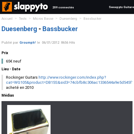
Sweepyto Guitare
209 connectés
>
>
>
>
Accueil
Tests
Micros Basse
Duesenberg
Bassbucker
Duesenberg
-
Bassbucker
Publié par
Groumph!
le
06/01/2012
8656 Hits
Prix
65€ neuf
Lieu - Date
Rockinger Guitars
http://www.rockinger.com/index.php?
cat=WG105&product=DB15S&sid3=74cbfb8c306ac1336544a9e5d545f1
acheté en 2010
Médias